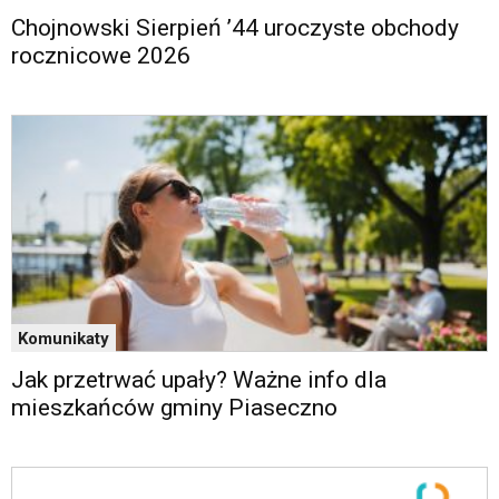
oraz
Chojnowski Sierpień ’44 uroczyste obchody
mogą
być
rocznicowe 2026
wyposażone
w
dedykowane
skróty
klawiaturowe
przyjęte
dla
danej
platformy.
Komunikaty
Jak przetrwać upały? Ważne info dla
mieszkańców gminy Piaseczno