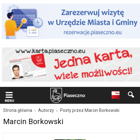
Wiadomość
dla
użytkowników
czytników
ekranowych
Znajdujesz
się
na
podstronie
"Marcin
Borkowski
|
Oficjalna
strona
Miasta
i
Gminy
MENU
Piaseczno".
Strona główna
Autorzy
Posty przez Marcin Borkowski
Strona
Marcin Borkowski
jest
wyposażona
w