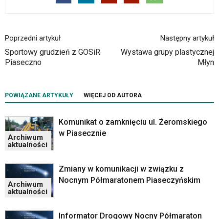
pomocą
klawiszy
strzałek
lub
Poprzedni artykuł
Następny artykuł
odpowiadających
Sportowy grudzień z GOSiR
Wystawa grupy plastycznej
im
Piaseczno
Młyn
skrótów
klawiaturowych
w
czytniku
POWIĄZANE ARTYKUŁY
WIĘCEJ OD AUTORA
oraz
mogą
Komunikat o zamknięciu ul. Żeromskiego
być
w Piasecznie
wyposażone
Archiwum
aktualności
w
dedykowane
skróty
Zmiany w komunikacji w związku z
klawiaturowe
Nocnym Półmaratonem Piaseczyńskim
Archiwum
przyjęte
aktualności
dla
danej
Informator Drogowy Nocny Półmaraton
platformy.