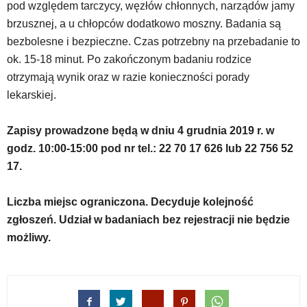
pod względem tarczycy, węzłów chłonnych, narządów jamy
znajdować
powszechnie
brzusznej, a u chłopców dodatkowo moszny. Badania są
używane
bezbolesne i bezpieczne. Czas potrzebny na przebadanie to
elementy
ok. 15-18 minut. Po zakończonym badaniu rodzice
wideo
otrzymają wynik oraz w razie konieczności porady
z
portalu
lekarskiej.
YouTube
oraz
Zapisy prowadzone będą w dniu 4 grudnia 2019 r. w
mapy
godz. 10:00-15:00 pod nr tel.: 22 70 17 626 lub 22 756 52
Google
Maps
17.
osadzane
w
Liczba miejsc ograniczona. Decyduje kolejność
formie
zgłoszeń. Udział w badaniach bez rejestracji nie będzie
ramek.
Elementy
możliwy.
te
obsługiwane
są
za