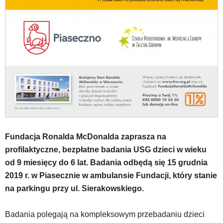
tą
wiadomością.
Strona
nie
została
wyposażona
w
dedykowane
skróty
klawiaturowe,
zatem
nawigacja
obsługiwana
Fundacja Ronalda McDonalda zaprasza na
jest
profilaktyczne, bezpłatne badania USG dzieci w wieku
w
od 9 miesięcy do 6 lat. Badania odbędą się 15 grudnia
standardowy
sposób.
2019 r. w Piasecznie w ambulansie Fundacji, który stanie
Na
na parkingu przy ul. Sierakowskiego.
stronie
mogą
Badania polegają na kompleksowym przebadaniu dzieci
się