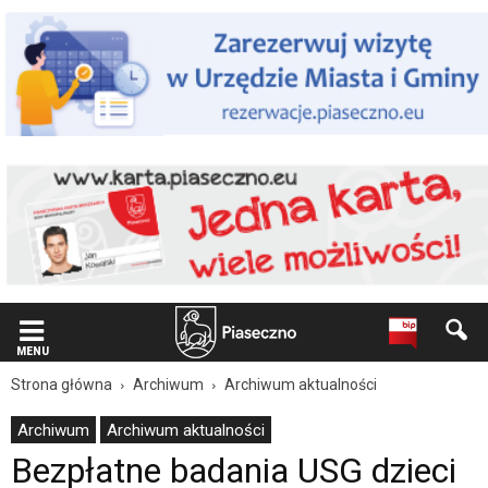
Wiadomość
dla
użytkowników
czytników
ekranowych
Znajdujesz
się
na
podstronie
"Bezpłatne
badania
USG
dzieci
w
wieku
od
9
MENU
miesięcy
Strona główna
Archiwum
Archiwum aktualności
do
6
Archiwum
Archiwum aktualności
lat
Bezpłatne badania USG dzieci
|