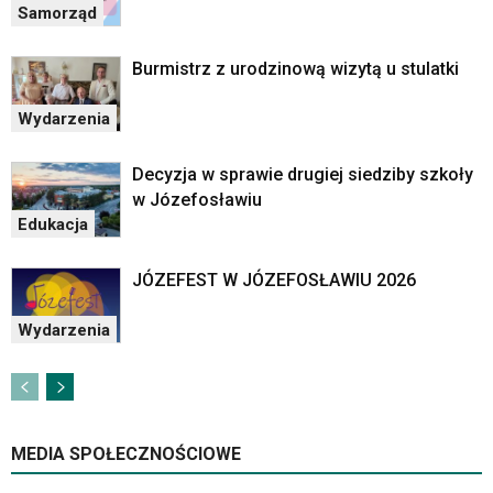
czytniku
Samorząd
oraz
mogą
Burmistrz z urodzinową wizytą u stulatki
być
wyposażone
w
Wydarzenia
dedykowane
skróty
Decyzja w sprawie drugiej siedziby szkoły
klawiaturowe
w Józefosławiu
przyjęte
Edukacja
dla
danej
JÓZEFEST W JÓZEFOSŁAWIU 2026
platformy.
Wydarzenia
MEDIA SPOŁECZNOŚCIOWE