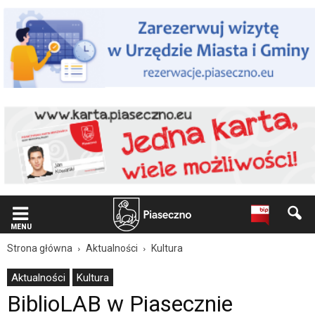
Wiadomość
dla
użytkowników
czytników
ekranowych
Znajdujesz
się
na
podstronie
"BiblioLAB
w
Piasecznie
|
Oficjalna
strona
Miasta
i
MENU
Gminy
Strona główna
Aktualności
Kultura
Piaseczno".
Strona
Aktualności
Kultura
jest
BiblioLAB w Piasecznie
wyposażona