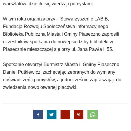
warsztatów dzielili się wiedzą i pomysłami.
klawiaturowe,
zatem
nawigacja
W tym roku organizatorzy – Stowarzyszenie LABiB,
obsługiwana
Fundacja Rozwoju Społeczeństwa Informacyjnego i
jest
Biblioteka Publiczna Miasta i Gminy Piaseczno zaprosili
w
standardowy
uczestników spotkania do nowej siedziby biblioteki w
sposób.
Piasecznie mieszczącej się przy ul. Jana Pawła II 55.
Na
stronie
Spotkanie otworzył Burmistrz Miasta i Gminy Piaseczno
mogą
Daniel Putkiewicz, zachęcając zebranych do wymiany
się
znajdować
doświadczeń i pomysłów, a jednocześnie zapraszając do
powszechnie
zwiedzenia nowo otwartej placówki.
używane
elementy
wideo
z
portalu
YouTube
oraz