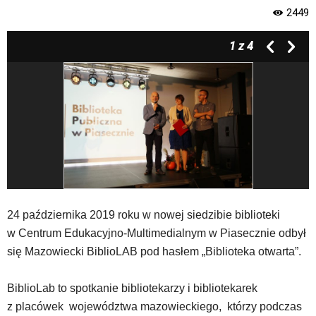
w
2449
menu
skiplinks
1
z 4
pozwalające
szybko
przechodzić
do
treści,
które
znajduje
się
bezpośrednio
pod
tą
wiadomością.
24 października 2019 roku w nowej siedzibie biblioteki
Strona
w Centrum Edukacyjno-Multimedialnym w Piasecznie odbył
nie
się Mazowiecki BiblioLAB pod hasłem „Biblioteka otwarta”.
została
wyposażona
w
BiblioLab to spotkanie bibliotekarzy i bibliotekarek
dedykowane
z placówek województwa mazowieckiego, którzy podczas
skróty