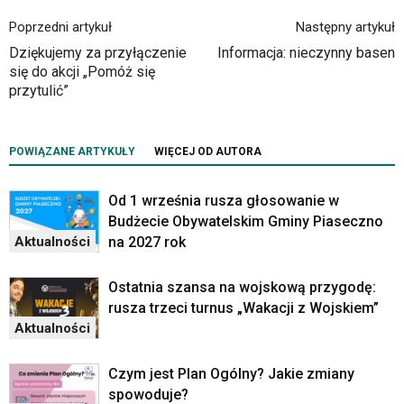
mapy
Poprzedni artykuł
Następny artykuł
Google
Maps
Dziękujemy za przyłączenie
Informacja: nieczynny basen
osadzane
się do akcji „Pomóż się
w
przytulić”
formie
ramek.
Elementy
POWIĄZANE ARTYKUŁY
WIĘCEJ OD AUTORA
te
obsługiwane
są
Od 1 września rusza głosowanie w
za
Budżecie Obywatelskim Gminy Piaseczno
pomocą
na 2027 rok
Aktualności
klawiszy
strzałek
Ostatnia szansa na wojskową przygodę:
lub
rusza trzeci turnus „Wakacji z Wojskiem”
odpowiadających
Aktualności
im
skrótów
klawiaturowych
Czym jest Plan Ogólny? Jakie zmiany
w
spowoduje?