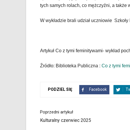
YouTube
tych samych rolach, co mężczyźni, a także 
oraz
mapy
W wykładzie brali udział uczniowie Szkoły
Google
Maps
osadzane
w
formie
Artykuł Co z tymi feminitywami- wykład poc
ramek.
Elementy
te
Źródło: Biblioteka Publiczna :
Co z tymi fem
obsługiwane
są
za
pomocą
Facebook
Tw
PODZIEL SIĘ
klawiszy
strzałek
lub
Poprzedni artykuł
odpowiadających
im
Kulturalny czerwiec 2025
skrótów