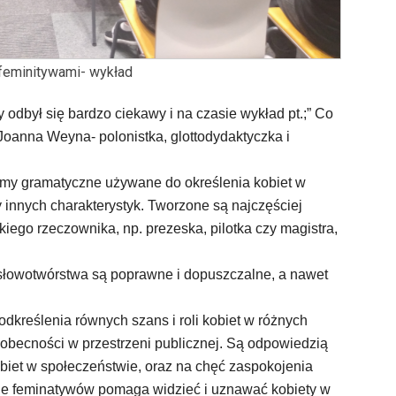
 feminitywami- wykład
 odbył się bardzo ciekawy i na czasie wykład pt.;” Co
 Joanna Weyna- polonistka, glottodydaktyczka i
rmy gramatyczne używane do określenia kobiet w
y innych charakterystyk. Tworzone są najczęściej
ego rzeczownika, np. prezeska, pilotka czy magistra,
łowotwórstwa są poprawne i dopuszczalne, a nawet
dkreślenia równych szans i roli kobiet w różnych
 obecności w przestrzeni publicznej. Są odpowiedzią
iet w społeczeństwie, oraz na chęć zaspokojenia
ie feminatywów pomaga widzieć i uznawać kobiety w