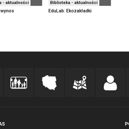
a - aktualności
Biblioteka - aktualności
a wynos
EduLab: Ekozakładki
AS
P