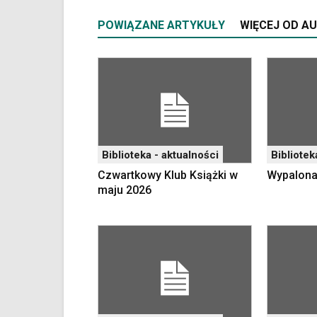
klawiaturowych
w
POWIĄZANE ARTYKUŁY
WIĘCEJ OD A
czytniku
oraz
mogą
być
wyposażone
w
dedykowane
skróty
klawiaturowe
Biblioteka - aktualności
Bibliotek
przyjęte
Czwartkowy Klub Książki w
Wypalona
dla
maju 2026
danej
platformy.