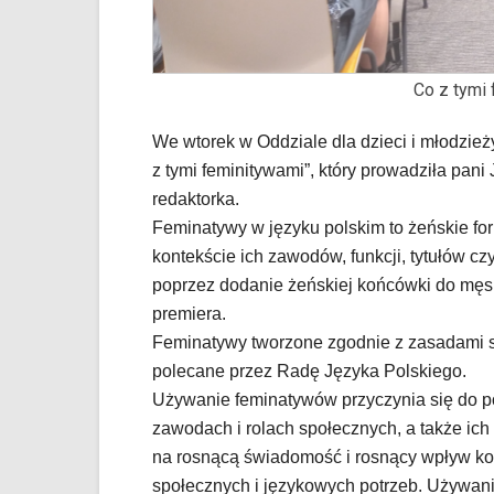
dedykowane
skróty
klawiaturowe,
zatem
Co z tymi
nawigacja
obsługiwana
We wtorek w Oddziale dla dzieci i młodzieży
jest
z tymi feminitywami”, który prowadziła pani
w
redaktorka.
standardowy
sposób.
Feminatywy w języku polskim to żeńskie fo
Na
kontekście ich zawodów, funkcji, tytułów cz
stronie
poprzez dodanie żeńskiej końcówki do męski
mogą
premiera.
się
Feminatywy tworzone zgodnie z zasadami s
znajdować
powszechnie
polecane przez Radę Języka Polskiego.
używane
Używanie feminatywów przyczynia się do po
elementy
zawodach i rolach społecznych, a także ich
wideo
na rosnącą świadomość i rosnący wpływ kob
z
portalu
społecznych i językowych potrzeb. Używan