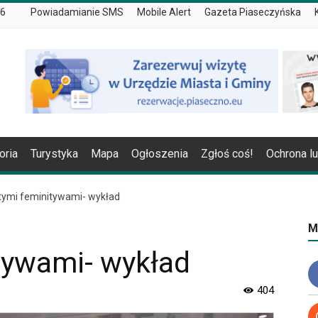
26
Powiadamianie SMS
Mobile Alert
Gazeta Piaseczyńska
oria
Turystyka
Mapa
Ogłoszenia
Zgłoś coś!
Ochrona l
tymi feminitywami- wykład
M
tywami- wykład
404