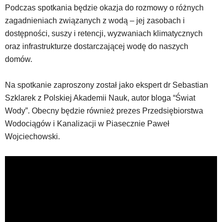
powszechnie
Podczas spotkania będzie okazja do rozmowy o różnych
używane
zagadnieniach związanych z wodą – jej zasobach i
elementy
dostępności, suszy i retencji, wyzwaniach klimatycznych
wideo
z
oraz infrastrukturze dostarczającej wodę do naszych
portalu
domów.
YouTube
oraz
Na spotkanie zaproszony został jako ekspert dr Sebastian
mapy
Szklarek z Polskiej Akademii Nauk, autor bloga “Świat
Google
Maps
Wody”. Obecny będzie również prezes Przedsiębiorstwa
osadzane
Wodociągów i Kanalizacji w Piasecznie Paweł
w
Wojciechowski.
formie
ramek.
Elementy
te
obsługiwane
są
za
pomocą