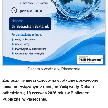
wiadomością.
Strona
nie
została
wyposażona
w
dedykowane
skróty
klawiaturowe,
zatem
nawigacja
obsługiwana
jest
Debata o wodzie w Piasecznie
w
standardowy
sposób.
Zapraszamy mieszkańców na spotkanie poświęcone
Na
tematom związanym z dostępnością wody. Debata
stronie
odbędzie się 18 czerwca 2026 roku w Bibliotece
mogą
Publicznej w Piasecznie.
się
znajdować