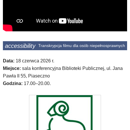
klawiszy
strzałek
lub
odpowiadających
im
skrótów
klawiaturowych
w
accessibility
Transkrypcja filmu dla osób niepełnosprawnych
czytniku
oraz
Data:
18 czerwca 2026 r.
mogą
być
Miejsce:
sala konferencyjna Biblioteki Publicznej, ul. Jana
wyposażone
Pawła II 55, Piaseczno
w
Godzina:
17.00–20.00.
dedykowane
skróty
klawiaturowe
przyjęte
dla
danej
platformy.