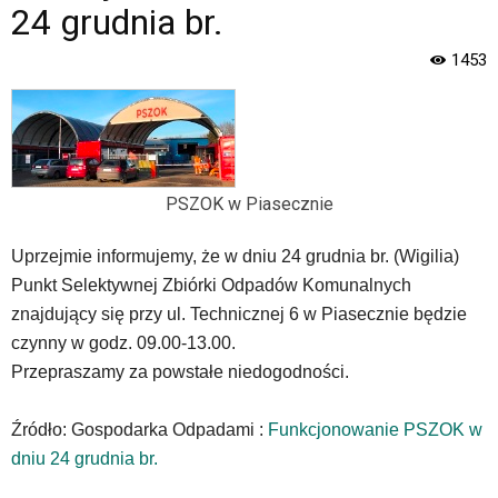
Piaseczno".
24 grudnia br.
Strona
jest
1453
wyposażona
w
menu
skiplinks
pozwalające
szybko
PSZOK w Piasecznie
przechodzić
do
Uprzejmie informujemy, że w dniu 24 grudnia br. (Wigilia)
treści,
które
Punkt Selektywnej Zbiórki Odpadów Komunalnych
znajduje
znajdujący się przy ul. Technicznej 6 w Piasecznie będzie
się
czynny w godz. 09.00-13.00.
bezpośrednio
Przepraszamy za powstałe niedogodności.
pod
tą
wiadomością.
Źródło: Gospodarka Odpadami :
Funkcjonowanie PSZOK w
Strona
dniu 24 grudnia br.
nie
została