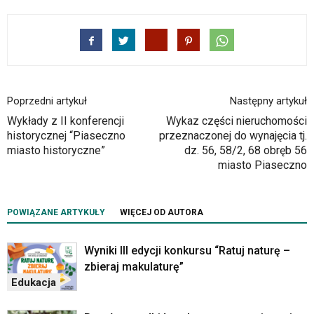
wyposażona
w
dedykowane
skróty
klawiaturowe,
zatem
nawigacja
Poprzedni artykuł
Następny artykuł
obsługiwana
Wykłady z II konferencji
Wykaz części nieruchomości
jest
historycznej “Piaseczno
przeznaczonej do wynajęcia tj.
w
miasto historyczne”
dz. 56, 58/2, 68 obręb 56
standardowy
miasto Piaseczno
sposób.
Na
stronie
POWIĄZANE ARTYKUŁY
WIĘCEJ OD AUTORA
mogą
się
znajdować
Wyniki III edycji konkursu “Ratuj naturę –
powszechnie
zbieraj makulaturę”
używane
Edukacja
elementy
wideo