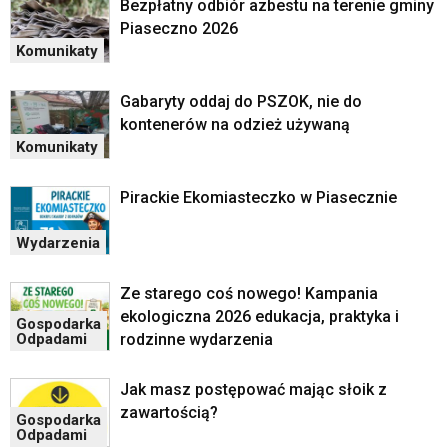
Bezpłatny odbiór azbestu na terenie gminy
z
Piaseczno 2026
portalu
Komunikaty
YouTube
oraz
mapy
Gabaryty oddaj do PSZOK, nie do
Google
kontenerów na odzież używaną
Maps
Komunikaty
osadzane
w
Pirackie Ekomiasteczko w Piasecznie
formie
ramek.
Elementy
Wydarzenia
te
obsługiwane
Ze starego coś nowego! Kampania
są
ekologiczna 2026 edukacja, praktyka i
Gospodarka
za
rodzinne wydarzenia
Odpadami
pomocą
klawiszy
strzałek
Jak masz postępować mając słoik z
lub
zawartością?
Gospodarka
odpowiadających
Odpadami