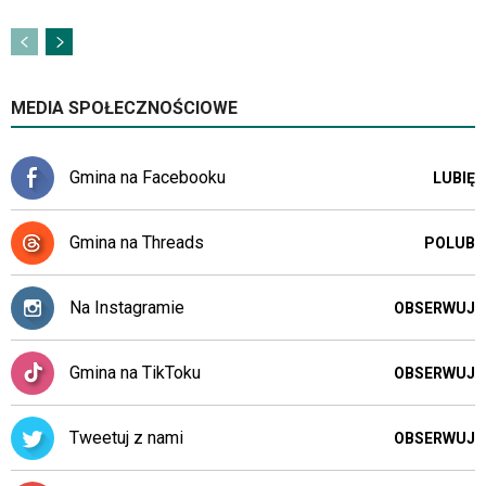
im
skrótów
klawiaturowych
w
czytniku
MEDIA SPOŁECZNOŚCIOWE
oraz
mogą
być
Gmina na Facebooku
LUBIĘ
wyposażone
w
dedykowane
Gmina na Threads
POLUB
skróty
klawiaturowe
przyjęte
Na Instagramie
OBSERWUJ
dla
danej
platformy.
Gmina na TikToku
OBSERWUJ
Tweetuj z nami
OBSERWUJ