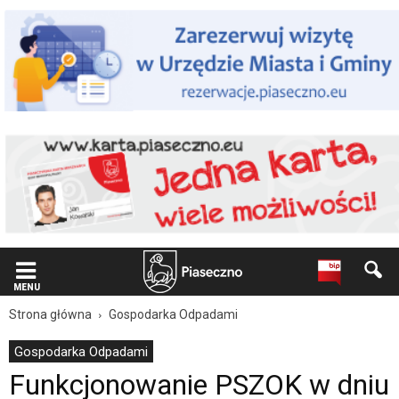
Wiadomość
dla
użytkowników
czytników
ekranowych
Znajdujesz
się
na
podstronie
"Funkcjonowanie
PSZOK
w
dniu
24
grudnia
br.
|
MENU
Oficjalna
Strona główna
Gospodarka Odpadami
strona
Miasta
Gospodarka Odpadami
i
Funkcjonowanie PSZOK w dniu
Gminy