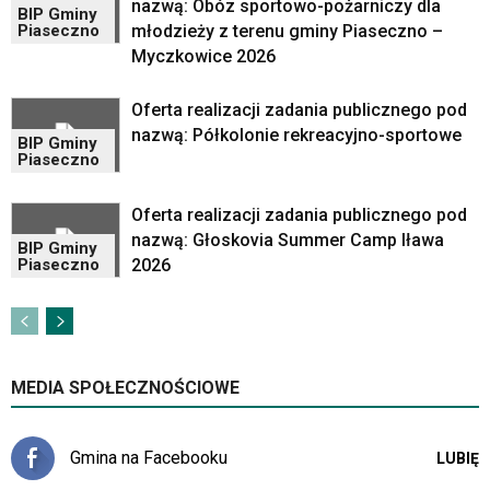
nazwą: Obóz sportowo-pożarniczy dla
powszechnie
BIP Gminy
młodzieży z terenu gminy Piaseczno –
Piaseczno
używane
Myczkowice 2026
elementy
wideo
z
Oferta realizacji zadania publicznego pod
portalu
nazwą: Półkolonie rekreacyjno-sportowe
BIP Gminy
YouTube
Piaseczno
oraz
mapy
Oferta realizacji zadania publicznego pod
Google
nazwą: Głoskovia Summer Camp Iława
Maps
BIP Gminy
osadzane
2026
Piaseczno
w
formie
ramek.
Elementy
te
MEDIA SPOŁECZNOŚCIOWE
obsługiwane
są
za
Gmina na Facebooku
LUBIĘ
pomocą