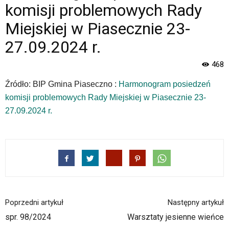
strona
komisji problemowych Rady
Miasta
i
Miejskiej w Piasecznie 23-
Gminy
27.09.2024 r.
Piaseczno".
Strona
468
jest
wyposażona
Źródło: BIP Gmina Piaseczno :
Harmonogram posiedzeń
w
komisji problemowych Rady Miejskiej w Piasecznie 23-
menu
skiplinks
27.09.2024 r.
pozwalające
szybko
przechodzić
do
treści,
które
znajduje
się
Poprzedni artykuł
Następny artykuł
bezpośrednio
pod
spr. 98/2024
Warsztaty jesienne wieńce
tą