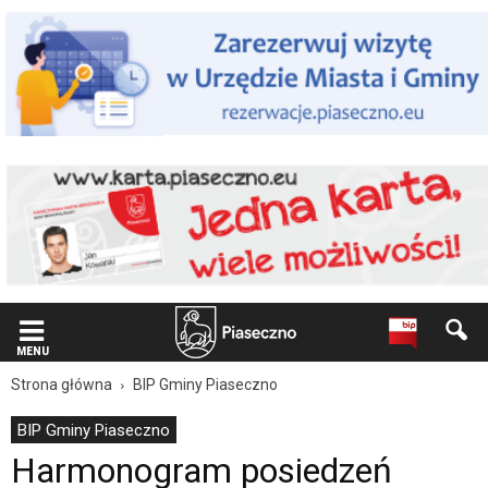
Wiadomość
dla
użytkowników
czytników
ekranowych
Znajdujesz
się
na
podstronie
"Harmonogram
posiedzeń
komisji
problemowych
Rady
Miejskiej
w
Piasecznie
MENU
23-
Strona główna
BIP Gminy Piaseczno
27.09.2024
r.
BIP Gminy Piaseczno
|
Harmonogram posiedzeń
Oficjalna