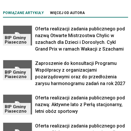
wiadomością.
Strona
POWIĄZANE ARTYKUŁY
WIĘCEJ OD AUTORA
nie
została
Oferta realizacji zadania publicznego pod
wyposażona
nazwą Otwarte Mistrzostwa Chylic w
w
BIP Gminy
dedykowane
szachach dla Dzieci i Dorosłych. Cykl
Piaseczno
skróty
Grand Prix w ramach Wakacji z Szachami
klawiaturowe,
zatem
Zaproszenie do konsultacji Programu
nawigacja
Współpracy z organizacjami
BIP Gminy
obsługiwana
pozarządowymi oraz do przedłożenia
Piaseczno
jest
zarysu harmonogramu zadań na rok 2027
w
standardowy
sposób.
Oferta realizacji zadania publicznego pod
Na
nazwą: Aktywne lato z Perłą stacjonarny,
BIP Gminy
stronie
letni obóz sportowy
Piaseczno
mogą
się
Oferta realizacji zadania publicznego pod
znajdować