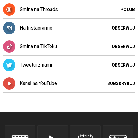
klawiszy
strzałek
Gmina na Threads
POLUB
lub
odpowiadających
im
Na Instagramie
OBSERWUJ
skrótów
klawiaturowych
w
Gmina na TikToku
OBSERWUJ
czytniku
oraz
Tweetuj z nami
OBSERWUJ
mogą
być
wyposażone
Kanał na YouTube
SUBSKRYBUJ
w
dedykowane
skróty
klawiaturowe
przyjęte
dla
danej
platformy.