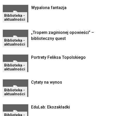
oraz
mogą
Wypalona fantazja
być
Biblioteka -
wyposażone
aktualności
w
dedykowane
„Tropem zaginionej opowieści” –
skróty
biblioteczny quest
klawiaturowe
Biblioteka -
przyjęte
aktualności
dla
danej
Portrety Feliksa Topolskiego
platformy.
Biblioteka -
aktualności
Cytaty na wynos
Biblioteka -
aktualności
EduLab: Ekozakładki
Biblioteka -