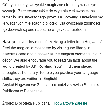
zatem
Górnym i odkryj wszystkie magiczne elementy w naszym
nawigacja
wystroju. Zachęcamy także do czytania ciekawostek na
obsługiwana
temat świata stworzonego przez J.K. Rowling. Umieściliśmy
jest
je w różnych miejscach biblioteki. Dla ćwiczenia zdolności
w
standardowy
językowych są one napisane w języku angielskim!
sposób.
Na
Have you ever dreamed of receiving a letter from Hogwarts?
stronie
Feel the magical atmosphere by visiting the library in
mogą
się
Zalesie Górne and discover all the magical elements in our
znajdować
décor. We also encourage you to read fun facts about the
powszechnie
world created by J.K. Rowling. You’ll find them placed
używane
throughout the library. To help you practice your language
elementy
wideo
skills, they are written in English!
z
Artykuł Hogwartowe Zalesie pochodzi z serwisu Biblioteka
portalu
Publiczna w Piasecznie.
YouTube
oraz
mapy
Źródło: Biblioteka Publiczna :
Hogwartowe Zalesie