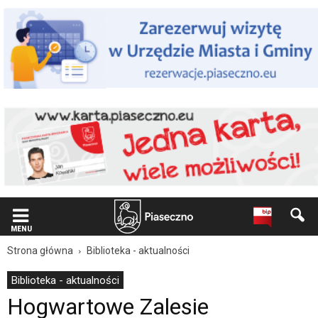
Wiadomość
dla
użytkowników
czytników
ekranowych
Znajdujesz
się
na
podstronie
"Hogwartowe
Zalesie
|
Oficjalna
strona
Miasta
i
Gminy
MENU
Piaseczno".
Strona główna
Biblioteka - aktualności
Strona
jest
Biblioteka - aktualności
wyposażona
Hogwartowe Zalesie
w