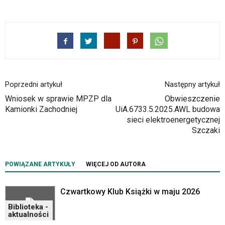
Google
Maps
osadzane
w
formie
ramek.
Elementy
te
Poprzedni artykuł
Następny artykuł
obsługiwane
Wniosek w sprawie MPZP dla
Obwieszczenie
są
Kamionki Zachodniej
UiA.6733.5.2025.AWL budowa
za
sieci elektroenergetycznej
pomocą
Szczaki
klawiszy
strzałek
lub
odpowiadających
POWIĄZANE ARTYKUŁY
WIĘCEJ OD AUTORA
im
skrótów
Czwartkowy Klub Książki w maju 2026
klawiaturowych
w
Biblioteka -
aktualności
czytniku