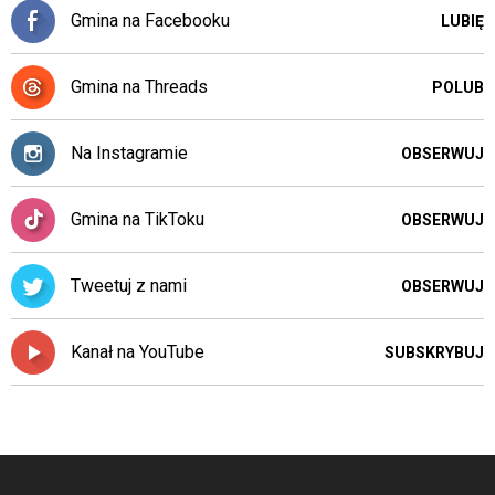
skrótów
Gmina na Facebooku
LUBIĘ
klawiaturowych
w
czytniku
Gmina na Threads
POLUB
oraz
mogą
być
Na Instagramie
OBSERWUJ
wyposażone
w
dedykowane
Gmina na TikToku
OBSERWUJ
skróty
klawiaturowe
przyjęte
Tweetuj z nami
OBSERWUJ
dla
danej
platformy.
Kanał na YouTube
SUBSKRYBUJ