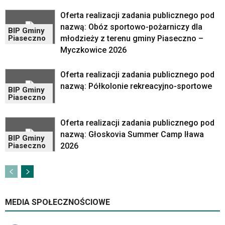
portalu
Oferta realizacji zadania publicznego pod
YouTube
oraz
nazwą: Obóz sportowo-pożarniczy dla
BIP Gminy
mapy
młodzieży z terenu gminy Piaseczno –
Piaseczno
Google
Myczkowice 2026
Maps
osadzane
Oferta realizacji zadania publicznego pod
w
nazwą: Półkolonie rekreacyjno-sportowe
formie
BIP Gminy
Piaseczno
ramek.
Elementy
te
Oferta realizacji zadania publicznego pod
obsługiwane
nazwą: Głoskovia Summer Camp Iława
BIP Gminy
są
2026
Piaseczno
za
pomocą
klawiszy
strzałek
lub
MEDIA SPOŁECZNOŚCIOWE
odpowiadających
im