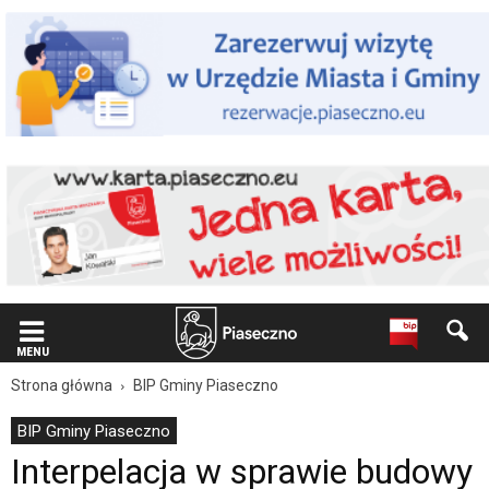
Wiadomość
dla
użytkowników
czytników
ekranowych
Znajdujesz
się
na
podstronie
"Interpelacja
w
sprawie
budowy
ul.
Działkowej
|
Oficjalna
MENU
strona
Strona główna
BIP Gminy Piaseczno
Miasta
i
BIP Gminy Piaseczno
Gminy
Interpelacja w sprawie budowy
Piaseczno".