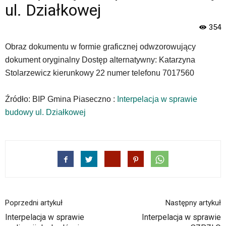
Strona
ul. Działkowej
jest
wyposażona
354
w
menu
Obraz dokumentu w formie graficznej odwzorowujący
skiplinks
dokument oryginalny Dostęp alternatywny: Katarzyna
pozwalające
Stolarzewicz kierunkowy 22 numer telefonu 7017560
szybko
przechodzić
do
Źródło: BIP Gmina Piaseczno :
Interpelacja w sprawie
treści,
budowy ul. Działkowej
które
znajduje
się
bezpośrednio
pod
tą
wiadomością.
Strona
nie
Poprzedni artykuł
Następny artykuł
została
Interpelacja w sprawie
Interpelacja w sprawie
wyposażona