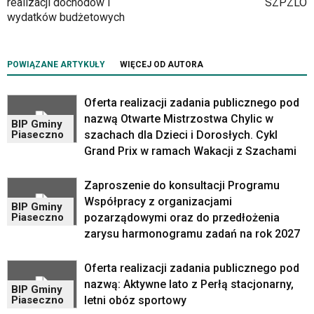
realizacji dochodów i
SZPZLO
w
wydatków budżetowych
dedykowane
skróty
klawiaturowe,
POWIĄZANE ARTYKUŁY
WIĘCEJ OD AUTORA
zatem
nawigacja
obsługiwana
Oferta realizacji zadania publicznego pod
jest
nazwą Otwarte Mistrzostwa Chylic w
BIP Gminy
w
szachach dla Dzieci i Dorosłych. Cykl
Piaseczno
standardowy
Grand Prix w ramach Wakacji z Szachami
sposób.
Na
Zaproszenie do konsultacji Programu
stronie
Współpracy z organizacjami
mogą
BIP Gminy
pozarządowymi oraz do przedłożenia
Piaseczno
się
znajdować
zarysu harmonogramu zadań na rok 2027
powszechnie
używane
Oferta realizacji zadania publicznego pod
elementy
nazwą: Aktywne lato z Perłą stacjonarny,
BIP Gminy
wideo
letni obóz sportowy
Piaseczno
z