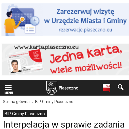
Wiadomość
dla
użytkowników
czytników
ekranowych
Znajdujesz
się
na
podstronie
"Interpelacja
w
sprawie
zadania
inwestycyjnego
„Szkoła
w
Julianowie
MENU
wraz
Strona główna
BIP Gminy Piaseczno
z
zagospodarowaniem
BIP Gminy Piaseczno
terenu”
Interpelacja w sprawie zadania
|