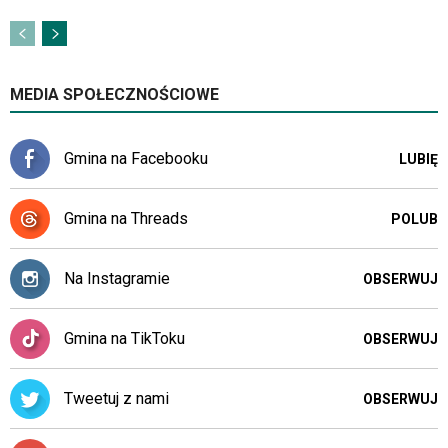
pomocą
klawiszy
strzałek
lub
odpowiadających
MEDIA SPOŁECZNOŚCIOWE
im
skrótów
klawiaturowych
Gmina na Facebooku
LUBIĘ
w
czytniku
oraz
Gmina na Threads
POLUB
mogą
być
wyposażone
Na Instagramie
OBSERWUJ
w
dedykowane
Gmina na TikToku
skróty
OBSERWUJ
klawiaturowe
przyjęte
Tweetuj z nami
OBSERWUJ
dla
danej
platformy.