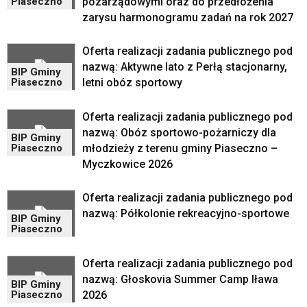
pozarządowymi oraz do przedłożenia
Piaseczno
znajdować
zarysu harmonogramu zadań na rok 2027
powszechnie
używane
elementy
Oferta realizacji zadania publicznego pod
wideo
nazwą: Aktywne lato z Perłą stacjonarny,
BIP Gminy
z
letni obóz sportowy
Piaseczno
portalu
YouTube
Oferta realizacji zadania publicznego pod
oraz
nazwą: Obóz sportowo-pożarniczy dla
mapy
BIP Gminy
młodzieży z terenu gminy Piaseczno –
Piaseczno
Google
Myczkowice 2026
Maps
osadzane
w
Oferta realizacji zadania publicznego pod
formie
nazwą: Półkolonie rekreacyjno-sportowe
BIP Gminy
ramek.
Piaseczno
Elementy
te
Oferta realizacji zadania publicznego pod
obsługiwane
nazwą: Głoskovia Summer Camp Iława
są
BIP Gminy
za
2026
Piaseczno