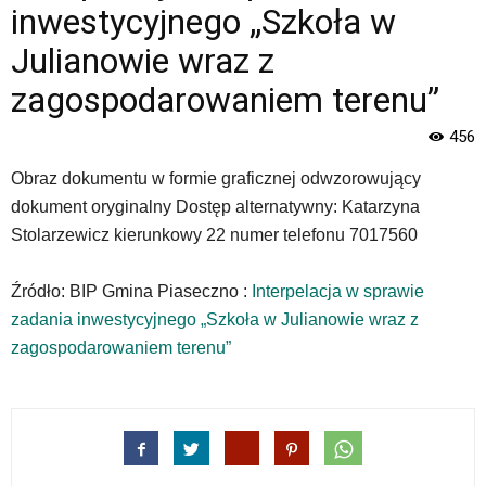
Oficjalna
inwestycyjnego „Szkoła w
strona
Miasta
Julianowie wraz z
i
zagospodarowaniem terenu”
Gminy
Piaseczno".
456
Strona
jest
Obraz dokumentu w formie graficznej odwzorowujący
wyposażona
dokument oryginalny Dostęp alternatywny: Katarzyna
w
menu
Stolarzewicz kierunkowy 22 numer telefonu 7017560
skiplinks
pozwalające
Źródło: BIP Gmina Piaseczno :
Interpelacja w sprawie
szybko
zadania inwestycyjnego „Szkoła w Julianowie wraz z
przechodzić
do
zagospodarowaniem terenu”
treści,
które
znajduje
się
bezpośrednio
pod