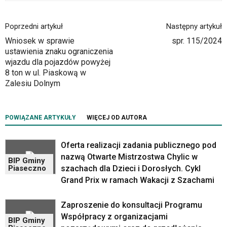
tą
wiadomością.
Poprzedni artykuł
Następny artykuł
Strona
nie
Wniosek w sprawie
spr. 115/2024
została
ustawienia znaku ograniczenia
wyposażona
wjazdu dla pojazdów powyżej
w
8 ton w ul. Piaskową w
dedykowane
Zalesiu Dolnym
skróty
klawiaturowe,
zatem
POWIĄZANE ARTYKUŁY
WIĘCEJ OD AUTORA
nawigacja
obsługiwana
Oferta realizacji zadania publicznego pod
jest
nazwą Otwarte Mistrzostwa Chylic w
w
BIP Gminy
standardowy
szachach dla Dzieci i Dorosłych. Cykl
Piaseczno
sposób.
Grand Prix w ramach Wakacji z Szachami
Na
stronie
Zaproszenie do konsultacji Programu
mogą
Współpracy z organizacjami
BIP Gminy
się