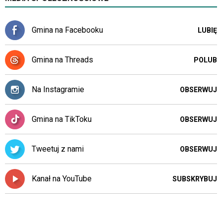
mogą
być
wyposażone
Gmina na Facebooku
LUBIĘ
w
dedykowane
skróty
Gmina na Threads
POLUB
klawiaturowe
przyjęte
dla
Na Instagramie
OBSERWUJ
danej
platformy.
Gmina na TikToku
OBSERWUJ
Tweetuj z nami
OBSERWUJ
Kanał na YouTube
SUBSKRYBUJ