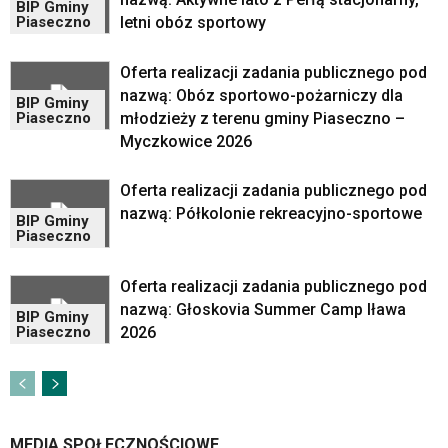
BIP Gminy
Maps
letni obóz sportowy
Piaseczno
osadzane
w
Oferta realizacji zadania publicznego pod
formie
ramek.
nazwą: Obóz sportowo-pożarniczy dla
BIP Gminy
Elementy
młodzieży z terenu gminy Piaseczno –
Piaseczno
te
Myczkowice 2026
obsługiwane
są
Oferta realizacji zadania publicznego pod
za
nazwą: Półkolonie rekreacyjno-sportowe
pomocą
BIP Gminy
Piaseczno
klawiszy
strzałek
lub
Oferta realizacji zadania publicznego pod
odpowiadających
nazwą: Głoskovia Summer Camp Iława
BIP Gminy
im
2026
Piaseczno
skrótów
klawiaturowych
w
czytniku
oraz
MEDIA SPOŁECZNOŚCIOWE