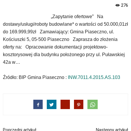
skiplinks
276
pozwalające
szybko
„Zapytanie ofertowe” Na
przechodzić
dostawy/usługi/roboty budowlane* o wartości od 50.000,01zł
do
treści,
do 169.999,99zł Zamawiający: Gmina Piaseczno, ul.
które
Kościuszki 5, 05-500 Piaseczno Zaprasza do złożenia
znajduje
oferty na: Opracowanie dokumentacji projektowo-
się
kosztorysowej dla budynku położonego przy ul. Puławskiej
bezpośrednio
pod
42a w…
tą
wiadomością.
Źródło: BIP Gmina Piaseczno :
INW.7011.4.2015.AS.103
Strona
nie
została
wyposażona
w
dedykowane
skróty
klawiaturowe,
zatem
Poprzedni artykuł
Następny artykuł