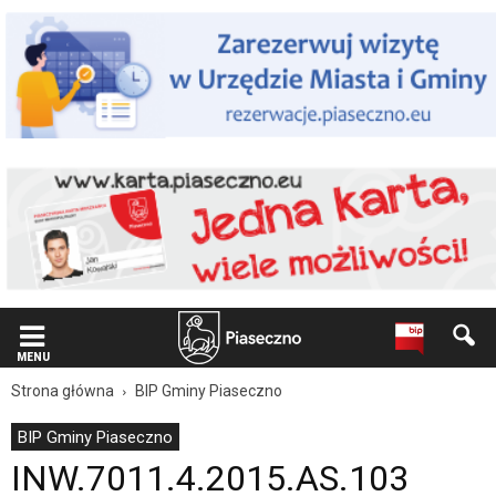
Wiadomość
dla
użytkowników
czytników
ekranowych
Znajdujesz
się
na
podstronie
"INW.7011.4.2015.AS.103
|
Oficjalna
strona
Miasta
i
Gminy
Piaseczno".
MENU
Strona
Strona główna
BIP Gminy Piaseczno
jest
wyposażona
BIP Gminy Piaseczno
w
INW.7011.4.2015.AS.103
menu