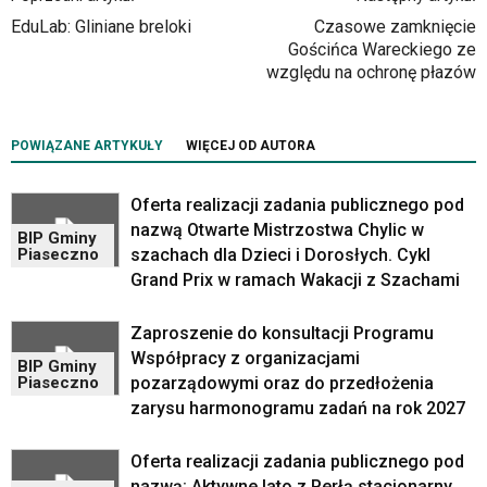
nawigacja
EduLab: Gliniane breloki
Czasowe zamknięcie
obsługiwana
Gościńca Wareckiego ze
jest
względu na ochronę płazów
w
standardowy
sposób.
POWIĄZANE ARTYKUŁY
WIĘCEJ OD AUTORA
Na
stronie
mogą
Oferta realizacji zadania publicznego pod
się
nazwą Otwarte Mistrzostwa Chylic w
BIP Gminy
znajdować
szachach dla Dzieci i Dorosłych. Cykl
Piaseczno
powszechnie
Grand Prix w ramach Wakacji z Szachami
używane
elementy
Zaproszenie do konsultacji Programu
wideo
Współpracy z organizacjami
z
BIP Gminy
pozarządowymi oraz do przedłożenia
Piaseczno
portalu
YouTube
zarysu harmonogramu zadań na rok 2027
oraz
mapy
Oferta realizacji zadania publicznego pod
Google
nazwą: Aktywne lato z Perłą stacjonarny,