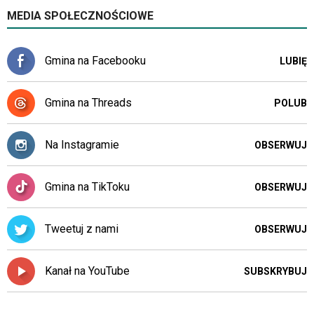
mogą
MEDIA SPOŁECZNOŚCIOWE
być
wyposażone
w
Gmina na Facebooku
dedykowane
LUBIĘ
skróty
klawiaturowe
Gmina na Threads
POLUB
przyjęte
dla
danej
Na Instagramie
OBSERWUJ
platformy.
Gmina na TikToku
OBSERWUJ
Tweetuj z nami
OBSERWUJ
Kanał na YouTube
SUBSKRYBUJ