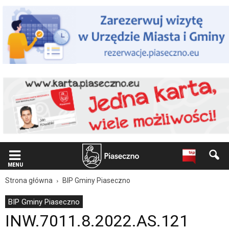
Wiadomość
dla
użytkowników
czytników
ekranowych
Znajdujesz
się
na
podstronie
"INW.7011.8.2022.AS.121
|
Oficjalna
strona
Miasta
i
Gminy
Piaseczno".
MENU
Strona
Strona główna
BIP Gminy Piaseczno
jest
wyposażona
BIP Gminy Piaseczno
w
INW.7011.8.2022.AS.121
menu