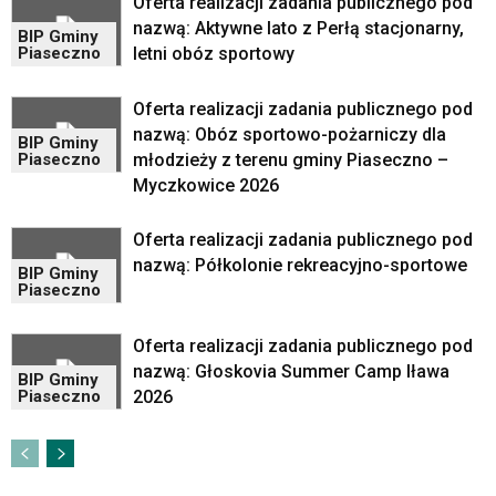
Oferta realizacji zadania publicznego pod
Maps
nazwą: Aktywne lato z Perłą stacjonarny,
osadzane
BIP Gminy
letni obóz sportowy
Piaseczno
w
formie
ramek.
Oferta realizacji zadania publicznego pod
Elementy
nazwą: Obóz sportowo-pożarniczy dla
BIP Gminy
te
młodzieży z terenu gminy Piaseczno –
Piaseczno
obsługiwane
Myczkowice 2026
są
za
Oferta realizacji zadania publicznego pod
pomocą
nazwą: Półkolonie rekreacyjno-sportowe
klawiszy
BIP Gminy
strzałek
Piaseczno
lub
odpowiadających
Oferta realizacji zadania publicznego pod
im
nazwą: Głoskovia Summer Camp Iława
BIP Gminy
skrótów
2026
Piaseczno
klawiaturowych
w
czytniku
oraz