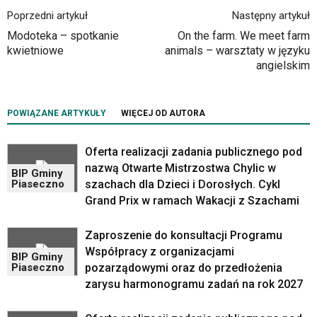
nawigacja
Poprzedni artykuł
Następny artykuł
obsługiwana
Modoteka – spotkanie
On the farm. We meet farm
jest
kwietniowe
animals – warsztaty w języku
w
angielskim
standardowy
sposób.
Na
POWIĄZANE ARTYKUŁY
WIĘCEJ OD AUTORA
stronie
mogą
się
Oferta realizacji zadania publicznego pod
znajdować
nazwą Otwarte Mistrzostwa Chylic w
BIP Gminy
powszechnie
szachach dla Dzieci i Dorosłych. Cykl
Piaseczno
używane
Grand Prix w ramach Wakacji z Szachami
elementy
wideo
z
Zaproszenie do konsultacji Programu
portalu
Współpracy z organizacjami
BIP Gminy
YouTube
pozarządowymi oraz do przedłożenia
Piaseczno
oraz
zarysu harmonogramu zadań na rok 2027
mapy
Google