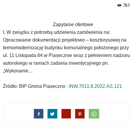
skiplinks
761
pozwalające
szybko
przechodzić
Zapytanie ofertowe
do
treści,
I. W związku z potrzebą udzielenia zamówienia na:
które
Opracowanie dokumentacji projektowo – kosztorysowej na
znajduje
termomodernizację budynku komunalnego położonego przy
się
ul. 11 Listopada 64 w Piasecznie wraz z pełnieniem nadzoru
bezpośrednio
pod
autorskiego w ramach zadania inwestycyjnego pn.
tą
„Wykonanie…
wiadomością.
Strona
Źródło: BIP Gmina Piaseczno :
INW.7011.8.2022.AS.121
nie
została
wyposażona
w
dedykowane
skróty
klawiaturowe,
zatem