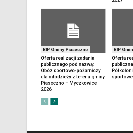
2027
w
standardowy
sposób.
Na
stronie
mogą
się
znajdować
BIP Gminy Piaseczno
BIP Gmin
powszechnie
Oferta realizacji zadania
Oferta re
używane
publicznego pod nazwą:
publiczn
elementy
Obóz sportowo-pożarniczy
Półkoloni
wideo
dla młodzieży z terenu gminy
sportowe
z
Piaseczno – Myczkowice
portalu
2026
YouTube
oraz
mapy
Google
Maps
osadzane
w