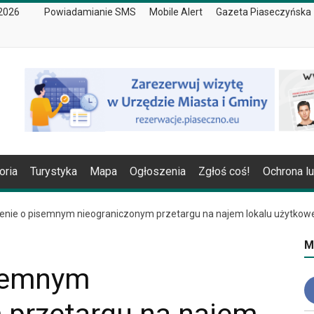
 2026
Powiadamianie SMS
Mobile Alert
Gazeta Piaseczyńska
oria
Turystyka
Mapa
Ogłoszenia
Zgłoś coś!
Ochrona l
enie o pisemnym nieograniczonym przetargu na najem lokalu użytkow
M
isemnym