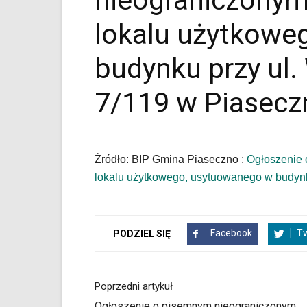
nieograniczonym
ul.
Wojska
lokalu użytkowe
Polskiego
7/119
budynku przy ul.
w
Piasecznie
|
7/119 w Piasecz
Oficjalna
strona
Miasta
i
Źródło: BIP Gmina Piaseczno :
Ogłoszenie 
Gminy
Piaseczno".
lokalu użytkowego, usytuowanego w budynk
Strona
jest
wyposażona
w
Facebook
Tw
PODZIEL SIĘ
menu
skiplinks
pozwalające
Poprzedni artykuł
szybko
przechodzić
Ogłoszenie o pisemnym nieograniczonym