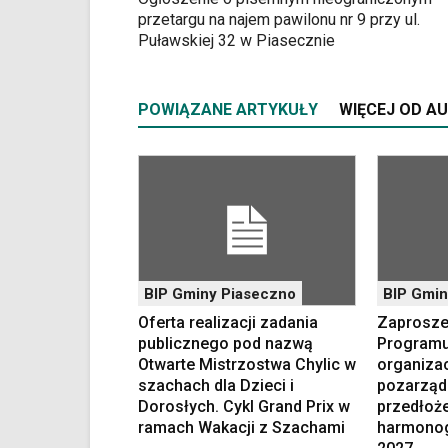
do
przetargu na najem pawilonu nr 9 przy ul.
treści,
Puławskiej 32 w Piasecznie
które
znajduje
się
POWIĄZANE ARTYKUŁY
WIĘCEJ OD A
bezpośrednio
pod
tą
wiadomością.
Strona
nie
została
wyposażona
w
BIP Gminy Piaseczno
BIP Gmin
dedykowane
Oferta realizacji zadania
Zaproszen
skróty
publicznego pod nazwą
Programu
klawiaturowe,
Otwarte Mistrzostwa Chylic w
organiza
zatem
szachach dla Dzieci i
pozarząd
nawigacja
Dorosłych. Cykl Grand Prix w
przedłoż
obsługiwana
ramach Wakacji z Szachami
harmonog
jest