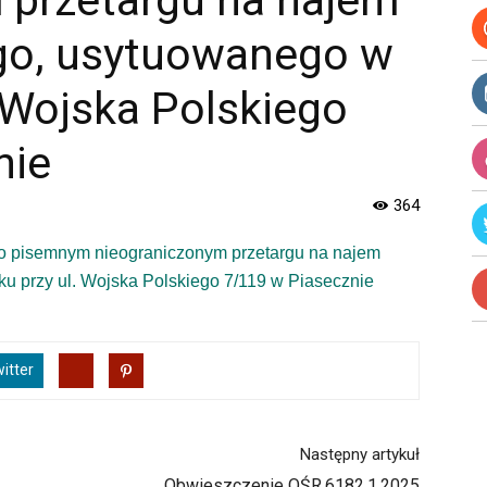
 przetargu na najem
go, usytuowanego w
 Wojska Polskiego
nie
364
o pisemnym nieograniczonym przetargu na najem
u przy ul. Wojska Polskiego 7/119 w Piasecznie
itter
Następny artykuł
Obwieszczenie OŚR.6182.1.2025