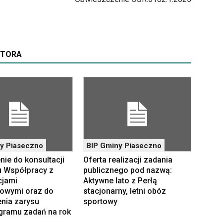
UTORA
y Piaseczno
BIP Gminy Piaseczno
ie do konsultacji
Oferta realizacji zadania
 Współpracy z
publicznego pod nazwą:
cjami
Aktywne lato z Perłą
owymi oraz do
stacjonarny, letni obóz
enia zarysu
sportowy
ramu zadań na rok