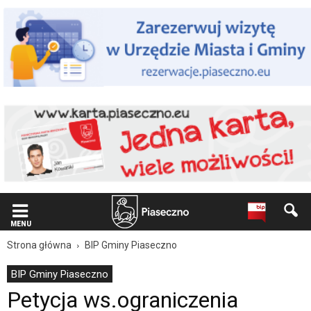
Wiadomość
dla
użytkowników
czytników
ekranowych
Znajdujesz
się
na
podstronie
"Petycja
ws.ograniczenia
zanieczyszczenia
środowiska
z
dn.29.05.2021
|
Oficjalna
MENU
strona
Strona główna
BIP Gminy Piaseczno
Miasta
i
BIP Gminy Piaseczno
Gminy
Petycja ws.ograniczenia
Piaseczno".