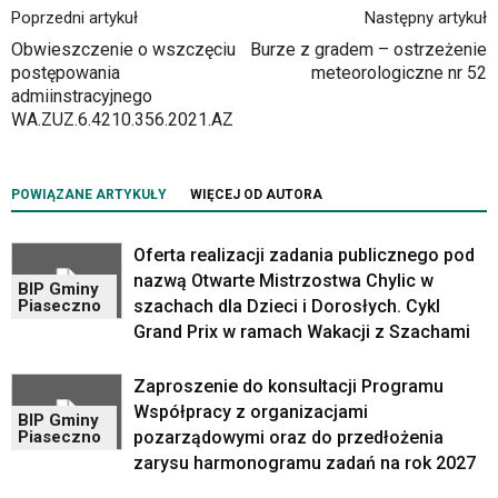
Poprzedni artykuł
Następny artykuł
w
dedykowane
Obwieszczenie o wszczęciu
Burze z gradem – ostrzeżenie
skróty
postępowania
meteorologiczne nr 52
klawiaturowe,
admiinstracyjnego
zatem
WA.ZUZ.6.4210.356.2021.AZ
nawigacja
obsługiwana
jest
POWIĄZANE ARTYKUŁY
WIĘCEJ OD AUTORA
w
standardowy
sposób.
Oferta realizacji zadania publicznego pod
Na
nazwą Otwarte Mistrzostwa Chylic w
BIP Gminy
stronie
szachach dla Dzieci i Dorosłych. Cykl
Piaseczno
mogą
Grand Prix w ramach Wakacji z Szachami
się
znajdować
Zaproszenie do konsultacji Programu
powszechnie
Współpracy z organizacjami
używane
BIP Gminy
pozarządowymi oraz do przedłożenia
Piaseczno
elementy
wideo
zarysu harmonogramu zadań na rok 2027
z