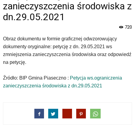
Strona
zanieczyszczenia środowiska z
jest
wyposażona
dn.29.05.2021
w
menu
720
skiplinks
pozwalające
Obraz dokumentu w formie graficznej odwzorowujący
szybko
dokumenty oryginalne: petycję z dn. 29.05.2021 ws
przechodzić
zmniejszenia zanieczyszczenia środowiska oraz odpowiedź
do
na petycję.
treści,
które
znajduje
Źródło: BIP Gmina Piaseczno :
Petycja ws.ograniczenia
się
zanieczyszczenia środowiska z dn.29.05.2021
bezpośrednio
pod
tą
wiadomością.
Strona
nie
została
wyposażona