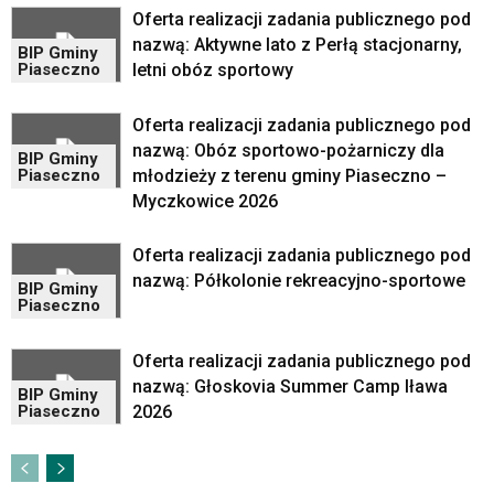
portalu
Oferta realizacji zadania publicznego pod
YouTube
nazwą: Aktywne lato z Perłą stacjonarny,
BIP Gminy
oraz
letni obóz sportowy
Piaseczno
mapy
Google
Oferta realizacji zadania publicznego pod
Maps
osadzane
nazwą: Obóz sportowo-pożarniczy dla
BIP Gminy
w
młodzieży z terenu gminy Piaseczno –
Piaseczno
formie
Myczkowice 2026
ramek.
Elementy
Oferta realizacji zadania publicznego pod
te
nazwą: Półkolonie rekreacyjno-sportowe
obsługiwane
BIP Gminy
Piaseczno
są
za
pomocą
Oferta realizacji zadania publicznego pod
klawiszy
nazwą: Głoskovia Summer Camp Iława
BIP Gminy
strzałek
2026
Piaseczno
lub
odpowiadających
im