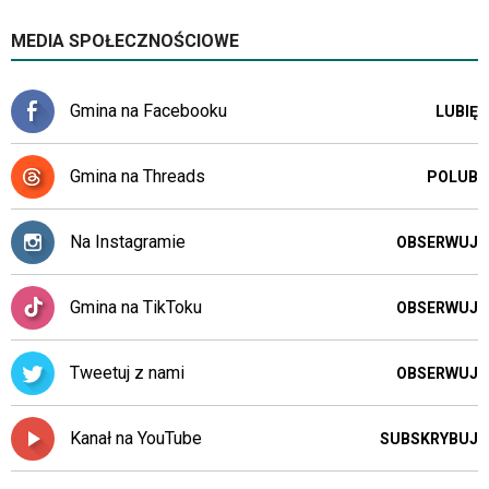
skrótów
klawiaturowych
MEDIA SPOŁECZNOŚCIOWE
w
czytniku
oraz
Gmina na Facebooku
LUBIĘ
mogą
być
wyposażone
Gmina na Threads
POLUB
w
dedykowane
skróty
Na Instagramie
OBSERWUJ
klawiaturowe
przyjęte
dla
Gmina na TikToku
OBSERWUJ
danej
platformy.
Tweetuj z nami
OBSERWUJ
Kanał na YouTube
SUBSKRYBUJ