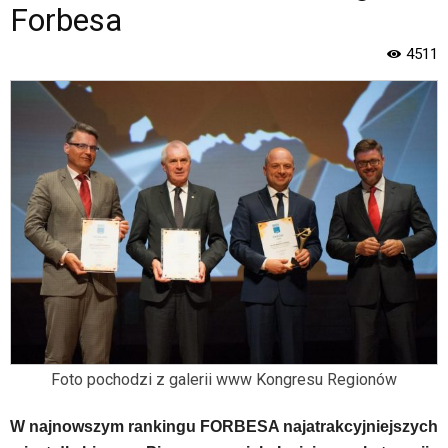
wyposażona
Forbesa
w
menu
4511
skiplinks
pozwalające
szybko
przechodzić
do
treści,
które
znajduje
się
bezpośrednio
pod
tą
wiadomością.
Strona
nie
Foto pochodzi z galerii www Kongresu Regionów
została
wyposażona
w
W najnowszym rankingu FORBESA najatrakcyjniejszych
dedykowane