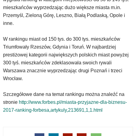
oraz
mieszkańców wyprzedzając dużo większe miasta m.in.
mapy
Przemyśl, Zieloną Górę, Leszno, Białą Podlaską, Opole i
Google
Maps
inne.
osadzane
w
W rankingu miast od 150 tys. do 300 tys. mieszkańców
formie
Triumfowały Rzeszów, Gdynia i Toruń. W najbardziej
ramek.
Elementy
prestiżowej kategorii największych polskich miast powyżej
te
300 tyś. mieszkańców zdeklasowała swoich rywali
obsługiwane
Warszawa znacznie wyprzedzając drugi Poznań i trzeci
są
Wrocław.
za
pomocą
klawiszy
Szczegółowe dane na temat rankingu można znaleźć na
strzałek
stronie
http://www.forbes.pl/miasta-przyjazne-dla-biznesu-
lub
2017-ranking-forbesa,artykuly,213691,1,1.html
odpowiadających
im
skrótów
klawiaturowych