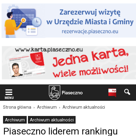
Wiadomość
dla
użytkowników
czytników
ekranowych
Znajdujesz
się
na
podstronie
"Piaseczno
liderem
rankingu
Forbesa
|
Oficjalna
strona
Miasta
MENU
i
Strona główna
Archiwum
Archiwum aktualności
Gminy
Piaseczno".
Archiwum
Archiwum aktualności
Strona
Piaseczno liderem rankingu
jest