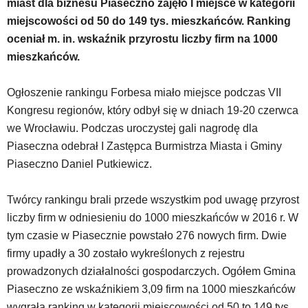
miast dla biznesu Piaseczno zajęło I miejsce w kategorii
skróty
miejscowości od 50 do 149 tys. mieszkańców. Ranking
klawiaturowe,
oceniał m. in. wskaźnik przyrostu liczby firm na 1000
zatem
nawigacja
mieszkańców.
obsługiwana
jest
Ogłoszenie rankingu Forbesa miało miejsce podczas VII
w
Kongresu regionów, który odbył się w dniach 19-20 czerwca
standardowy
sposób.
we Wrocławiu. Podczas uroczystej gali nagrodę dla
Na
Piaseczna odebrał I Zastępca Burmistrza Miasta i Gminy
stronie
Piaseczno Daniel Putkiewicz.
mogą
się
znajdować
Twórcy rankingu brali przede wszystkim pod uwagę przyrost
powszechnie
liczby firm w odniesieniu do 1000 mieszkańców w 2016 r. W
używane
tym czasie w Piasecznie powstało 276 nowych firm. Dwie
elementy
firmy upadły a 30 zostało wykreślonych z rejestru
wideo
z
prowadzonych działalności gospodarczych. Ogółem Gmina
portalu
Piaseczno ze wskaźnikiem 3,09 firm na 1000 mieszkańców
YouTube
wygrała ranking w kategorii miejscowości od 50 to 149 tys.