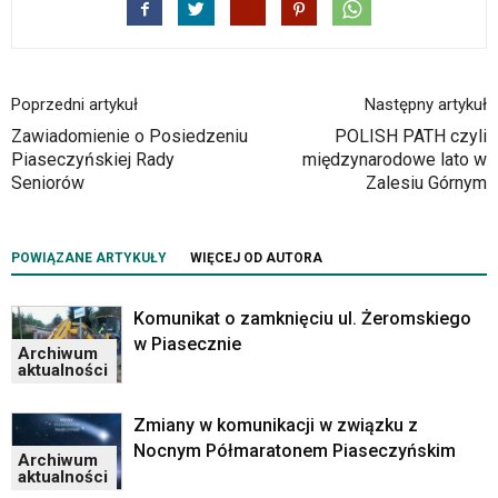
w
czytniku
oraz
mogą
być
Poprzedni artykuł
Następny artykuł
wyposażone
Zawiadomienie o Posiedzeniu
POLISH PATH czyli
w
Piaseczyńskiej Rady
międzynarodowe lato w
dedykowane
Seniorów
Zalesiu Górnym
skróty
klawiaturowe
przyjęte
dla
POWIĄZANE ARTYKUŁY
WIĘCEJ OD AUTORA
danej
platformy.
Komunikat o zamknięciu ul. Żeromskiego
w Piasecznie
Archiwum
aktualności
Zmiany w komunikacji w związku z
Nocnym Półmaratonem Piaseczyńskim
Archiwum
aktualności