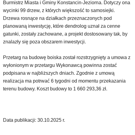
Burmistrz Miasta i Gminy Konstancin-Jeziorna. Dotyczy ona
z
portalu
wycinki 99 drzew, z których większość to samosiejki.
YouTube
Drzewa rosnące na działkach przeznaczonych pod
oraz
planowaną inwestycję, które dendrolog uznał za cenne
mapy
gatunki, zostały zachowane, a projekt dostosowany tak, by
Google
Maps
znalazły się poza obszarem inwestycji.
osadzane
w
Przetarg na budowę boiska został rozstrzygnięty a umowa z
formie
wyłonionym w przetargu Wykonawcą powinna zostać
ramek.
Elementy
podpisana w najbliższych dniach. Zgodnie z umową
te
realizacja ma potrwać 6 tygodni od momentu przekazania
obsługiwane
terenu budowy. Koszt budowy to 1 660 293,36 zł.
są
za
pomocą
klawiszy
strzałek
Data publikacji: 30.10.2025 r.
lub
odpowiadających