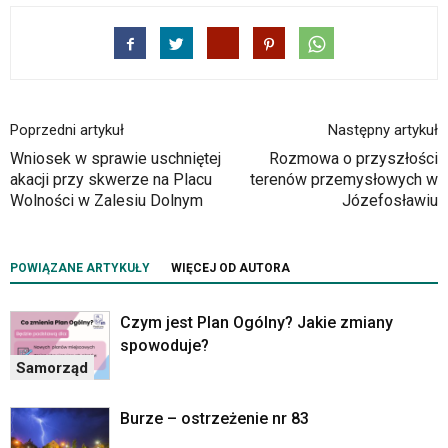
im
skrótów
klawiaturowych
w
czytniku
oraz
mogą
Poprzedni artykuł
Następny artykuł
być
Wniosek w sprawie uschniętej
Rozmowa o przyszłości
wyposażone
akacji przy skwerze na Placu
terenów przemysłowych w
w
Wolności w Zalesiu Dolnym
Józefosławiu
dedykowane
skróty
klawiaturowe
POWIĄZANE ARTYKUŁY
WIĘCEJ OD AUTORA
przyjęte
dla
danej
Czym jest Plan Ogólny? Jakie zmiany
platformy.
spowoduje?
Samorząd
Burze – ostrzeżenie nr 83