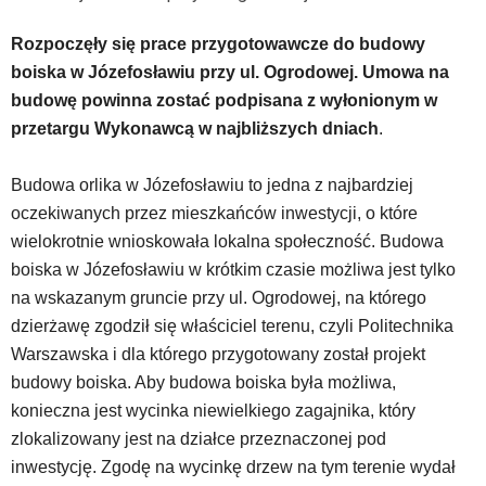
wyposażona
w
Rozpoczęły się prace przygotowawcze do budowy
dedykowane
boiska w Józefosławiu przy ul. Ogrodowej. Umowa na
skróty
budowę powinna zostać podpisana z wyłonionym w
klawiaturowe,
przetargu Wykonawcą w najbliższych dniach
.
zatem
nawigacja
obsługiwana
Budowa orlika w Józefosławiu to jedna z najbardziej
jest
oczekiwanych przez mieszkańców inwestycji, o które
w
wielokrotnie wnioskowała lokalna społeczność. Budowa
standardowy
sposób.
boiska w Józefosławiu w krótkim czasie możliwa jest tylko
Na
na wskazanym gruncie przy ul. Ogrodowej, na którego
stronie
dzierżawę zgodził się właściciel terenu, czyli Politechnika
mogą
Warszawska i dla którego przygotowany został projekt
się
budowy boiska. Aby budowa boiska była możliwa,
znajdować
powszechnie
konieczna jest wycinka niewielkiego zagajnika, który
używane
zlokalizowany jest na działce przeznaczonej pod
elementy
inwestycję. Zgodę na wycinkę drzew na tym terenie wydał
wideo