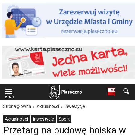
Wiadomość
dla
użytkowników
czytników
ekranowych
Znajdujesz
się
na
podstronie
"Przetarg
na
budowę
boiska
w
Józefosławiu
rozstrzygnięty
|
MENU
Oficjalna
Strona główna
Aktualności
Inwestycje
strona
Miasta
Aktualności
Inwestycje
Sport
i
Przetarg na budowę boiska w
Gminy