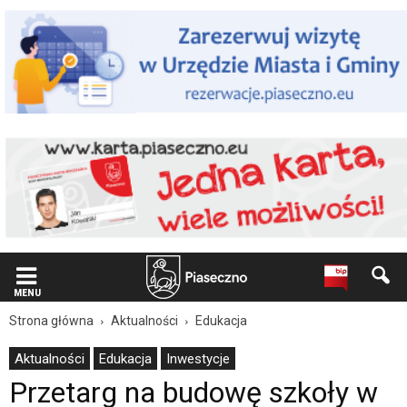
Wiadomość
dla
użytkowników
czytników
ekranowych
Znajdujesz
się
na
podstronie
"Przetarg
na
budowę
szkoły
w
Julianowie
rozstrzygnięty
|
MENU
Oficjalna
Strona główna
Aktualności
Edukacja
strona
Miasta
Aktualności
Edukacja
Inwestycje
i
Przetarg na budowę szkoły w
Gminy