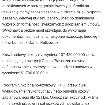
z
oczekiwanych w naszej gminie inwestycji. Środki na
portalu
realizację mamy zabezpieczone w budżecie dzięki wsparciu
YouTube
oraz
z rezerwy celowej budżetu państw, więc po domknięciu
mapy
wszystkich formalności związanych z podpisaniem umowy,
Google
Wykonawca będzie mógł przystąpić do wykonania
Maps
dokumentacji technicznej a następnie rozpocząć budowę –
osadzane
w
mówi burmistrz Daniel Putkiewicz.
formie
ramek.
Koszt budowy szkoły ma wynieść 107 420 000,00 zł. Na
Elementy
realizację tej inwestycji Gmina Piaseczno otrzyma
te
obsługiwane
dofinansowanie z rezerwy celowej budżetu państwa w
są
wysokości 61 790 028,00 zł.
za
pomocą
Program funkcjonalno-użytkowy (PFU) przewiduje
klawiszy
strzałek
wybudowanie trzykondygnacyjnego budynku szkoły
lub
zaplanowanego dla 32 klas. Oprócz sal lekcyjnych, w tym
odpowiadających
mniejszych pracowni i sal językowych, powstaną też