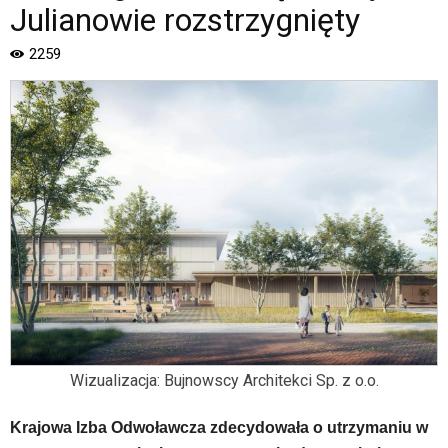
Piaseczno".
Julianowie rozstrzygnięty
Strona
jest
2259
wyposażona
w
menu
skiplinks
pozwalające
szybko
przechodzić
do
treści,
które
znajduje
się
bezpośrednio
pod
tą
Wizualizacja: Bujnowscy Architekci Sp. z o.o.
wiadomością.
Strona
nie
Krajowa Izba Odwoławcza zdecydowała o utrzymaniu w
została