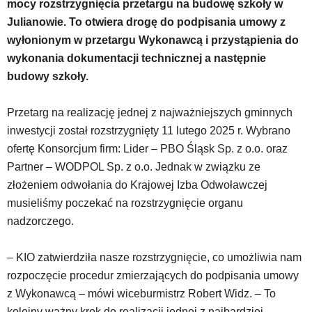
mocy rozstrzygnięcia przetargu na budowę szkoły w
wyposażona
Julianowie. To otwiera drogę do podpisania umowy z
w
wyłonionym w przetargu Wykonawcą i przystąpienia do
dedykowane
skróty
wykonania dokumentacji technicznej a następnie
klawiaturowe,
budowy szkoły.
zatem
nawigacja
Przetarg na realizację jednej z najważniejszych gminnych
obsługiwana
jest
inwestycji został rozstrzygnięty 11 lutego 2025 r. Wybrano
w
ofertę Konsorcjum firm: Lider – PBO Śląsk Sp. z o.o. oraz
standardowy
Partner – WODPOL Sp. z o.o. Jednak w związku ze
sposób.
złożeniem odwołania do Krajowej Izba Odwoławczej
Na
stronie
musieliśmy poczekać na rozstrzygnięcie organu
mogą
nadzorczego.
się
znajdować
– KIO zatwierdziła nasze rozstrzygnięcie, co umożliwia nam
powszechnie
używane
rozpoczęcie procedur zmierzających do podpisania umowy
elementy
z Wykonawcą – mówi wiceburmistrz Robert Widz. – To
wideo
kolejny ważny krok do realizacji jednej z najbardziej