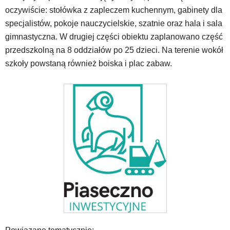
im
oczywiście: stołówka z zapleczem kuchennym, gabinety dla
skrótów
klawiaturowych
specjalistów, pokoje nauczycielskie, szatnie oraz hala i sala
w
gimnastyczna. W drugiej części obiektu zaplanowano część
czytniku
przedszkolną na 8 oddziałów po 25 dzieci. Na terenie wokół
oraz
szkoły powstaną również boiska i plac zabaw.
mogą
być
wyposażone
w
dedykowane
skróty
klawiaturowe
przyjęte
dla
danej
platformy.