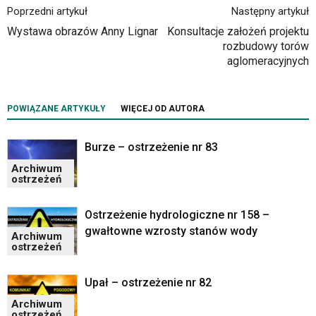
portalu
Poprzedni artykuł
Następny artykuł
YouTube
Wystawa obrazów Anny Lignar
Konsultacje założeń projektu
oraz
rozbudowy torów
mapy
aglomeracyjnych
Google
Maps
osadzane
POWIĄZANE ARTYKUŁY
WIĘCEJ OD AUTORA
w
formie
ramek.
Burze – ostrzeżenie nr 83
Elementy
Archiwum
te
ostrzeżeń
obsługiwane
są
Ostrzeżenie hydrologiczne nr 158 –
za
pomocą
gwałtowne wzrosty stanów wody
Archiwum
klawiszy
ostrzeżeń
strzałek
lub
Upał – ostrzeżenie nr 82
odpowiadających
im
Archiwum
ostrzeżeń