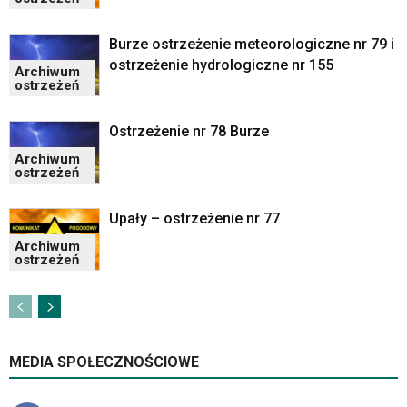
skrótów
klawiaturowych
w
Burze ostrzeżenie meteorologiczne nr 79 i
czytniku
ostrzeżenie hydrologiczne nr 155
Archiwum
oraz
ostrzeżeń
mogą
być
Ostrzeżenie nr 78 Burze
wyposażone
w
Archiwum
ostrzeżeń
dedykowane
skróty
klawiaturowe
Upały – ostrzeżenie nr 77
przyjęte
Archiwum
dla
ostrzeżeń
danej
platformy.
MEDIA SPOŁECZNOŚCIOWE