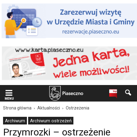
Wiadomość
dla
użytkowników
czytników
ekranowych
Znajdujesz
się
na
podstronie
"Przymrozki
–
ostrzeżenie
meteorologiczne
nr
91
|
Oficjalna
MENU
strona
Strona główna
Aktualności
Ostrzeżenia
Miasta
i
Archiwum
Archiwum ostrzeżeń
Gminy
Przymrozki – ostrzeżenie
Piaseczno".