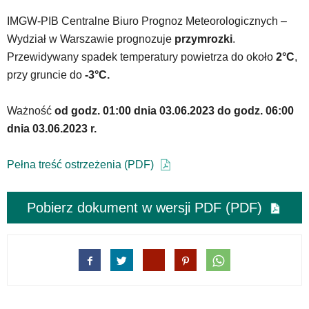
w
IMGW-PIB Centralne Biuro Prognoz Meteorologicznych –
dedykowane
Wydział w Warszawie prognozuje
przymrozki
.
skróty
klawiaturowe,
Przewidywany spadek temperatury powietrza do około
2°C
,
zatem
przy gruncie do
-3°C.
nawigacja
obsługiwana
Ważność
od godz. 01:00 dnia 03.06.2023 do godz. 06:00
jest
w
dnia 03.06.2023 r.
standardowy
sposób.
Pełna treść ostrzeżenia (PDF)
Na
stronie
mogą
Pobierz dokument w wersji PDF (PDF)
się
znajdować
powszechnie
używane
elementy
wideo
z