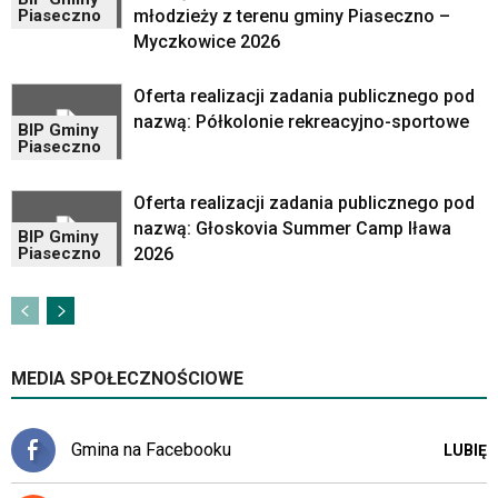
Google
młodzieży z terenu gminy Piaseczno –
Piaseczno
Maps
Myczkowice 2026
osadzane
w
Oferta realizacji zadania publicznego pod
formie
nazwą: Półkolonie rekreacyjno-sportowe
ramek.
BIP Gminy
Piaseczno
Elementy
te
obsługiwane
Oferta realizacji zadania publicznego pod
są
nazwą: Głoskovia Summer Camp Iława
BIP Gminy
za
2026
Piaseczno
pomocą
klawiszy
strzałek
lub
odpowiadających
MEDIA SPOŁECZNOŚCIOWE
im
skrótów
klawiaturowych
Gmina na Facebooku
LUBIĘ
w
czytniku