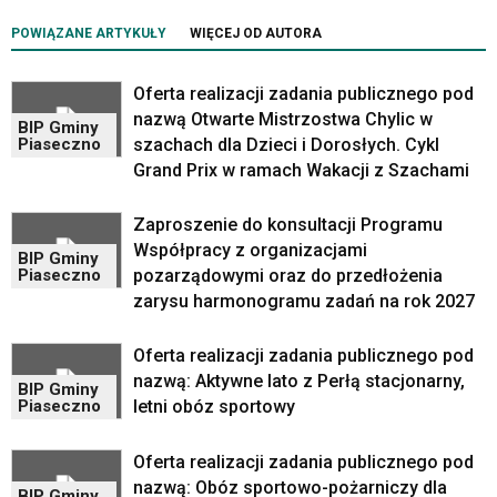
zatem
POWIĄZANE ARTYKUŁY
WIĘCEJ OD AUTORA
nawigacja
obsługiwana
jest
Oferta realizacji zadania publicznego pod
w
nazwą Otwarte Mistrzostwa Chylic w
BIP Gminy
standardowy
szachach dla Dzieci i Dorosłych. Cykl
Piaseczno
sposób.
Grand Prix w ramach Wakacji z Szachami
Na
stronie
Zaproszenie do konsultacji Programu
mogą
Współpracy z organizacjami
się
BIP Gminy
znajdować
pozarządowymi oraz do przedłożenia
Piaseczno
powszechnie
zarysu harmonogramu zadań na rok 2027
używane
elementy
Oferta realizacji zadania publicznego pod
wideo
nazwą: Aktywne lato z Perłą stacjonarny,
BIP Gminy
z
letni obóz sportowy
Piaseczno
portalu
YouTube
oraz
Oferta realizacji zadania publicznego pod
mapy
nazwą: Obóz sportowo-pożarniczy dla
BIP Gminy