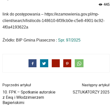
menu
445
skiplinks
pozwalające
link do postępowania – https://ezamowienia.gov.pl/mp-
szybko
client/search/list/ocds-148610-6f39cb0e-c5e8-4901-bc92-
przechodzić
do
4f0a4193622a
treści,
które
Źródło: BIP Gmina Piaseczno :
Spr. 97/2025
znajduje
się
bezpośrednio
pod
tą
wiadomością.
Strona
nie
została
Poprzedni artykuł
Następny artykuł
wyposażona
10. FPK – Spotkanie autorskie
SZTUKATORZY 2025
w
z Ewą i Włodzimierzem
dedykowane
Bagieńskimi
skróty
klawiaturowe,