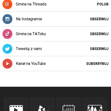
oraz
Gmina na Threads
POLUB
mogą
być
wyposażone
Na Instagramie
OBSERWUJ
w
dedykowane
skróty
Gmina na TikToku
OBSERWUJ
klawiaturowe
przyjęte
dla
Tweetuj z nami
OBSERWUJ
danej
platformy.
Kanał na YouTube
SUBSKRYBUJ