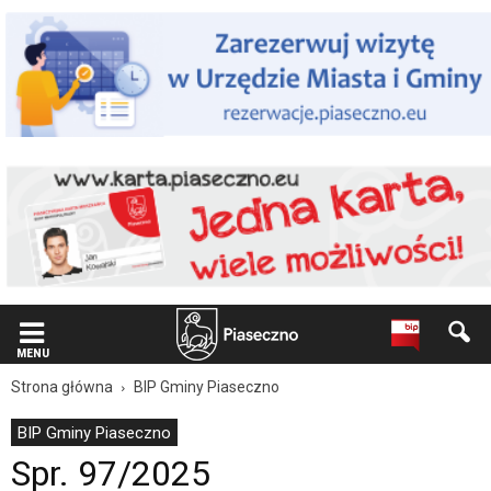
Wiadomość
dla
użytkowników
czytników
ekranowych
Znajdujesz
się
na
podstronie
"Spr.
97/2025
|
Oficjalna
strona
Miasta
i
Gminy
MENU
Piaseczno".
Strona główna
BIP Gminy Piaseczno
Strona
jest
BIP Gminy Piaseczno
wyposażona
Spr. 97/2025
w