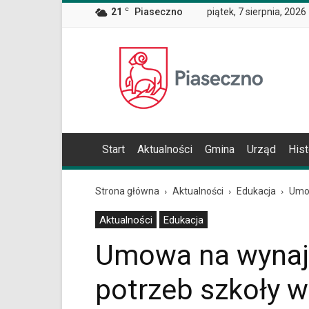
Wiadomość
21
C
Piaseczno
piątek, 7 sierpnia, 2026
dla
użytkowników
czytników
Oficjalna
ekranowych
Znajdujesz
strona
się
Miasta
na
i
podstronie
Gminy
"Umowa
Piaseczno
na
Start
Aktualności
Gmina
Urząd
Hist
wynajem
budynku
dla
Strona główna
Aktualności
Edukacja
Umow
potrzeb
szkoły
Aktualności
Edukacja
w
Józefosławiu
Umowa na wynaj
podpisana
|
potrzeb szkoły 
Oficjalna
strona