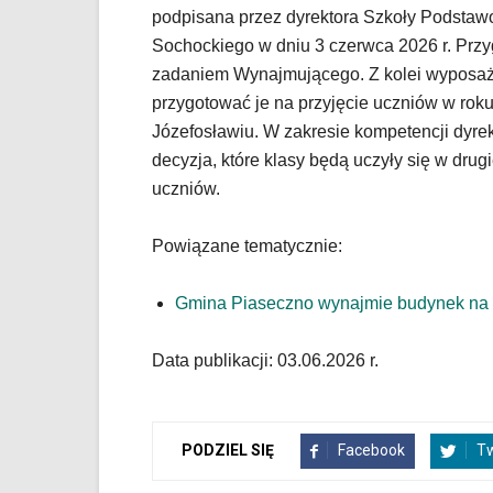
używane
podpisana przez dyrektora Szkoły Podstaw
elementy
Sochockiego w dniu 3 czerwca 2026 r. Przy
wideo
zadaniem Wynajmującego. Z kolei wyposaż
z
przygotować je na przyjęcie uczniów w rok
portalu
YouTube
Józefosławiu. W zakresie kompetencji dyrekt
oraz
decyzja, które klasy będą uczyły się w drugi
mapy
uczniów.
Google
Maps
osadzane
Powiązane tematycznie:
w
formie
Gmina Piaseczno wynajmie budynek na d
ramek.
Elementy
te
Data publikacji: 03.06.2026 r.
obsługiwane
są
za
pomocą
Facebook
Tw
PODZIEL SIĘ
klawiszy