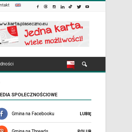
ntakt
udności
a
EDIA SPOŁECZNOŚCIOWE
Gmina na Facebooku
LUBIĘ
Gmina na Threads
POLUB