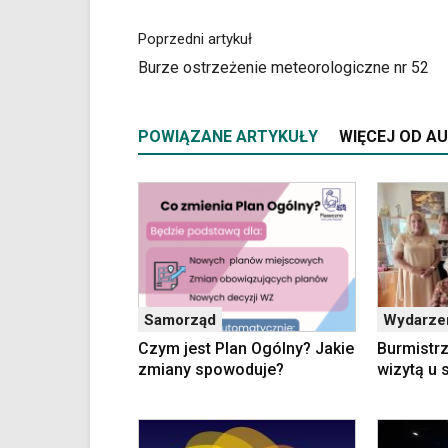
strzałek
lub
Poprzedni artykuł
odpowiadających
im
Burze ostrzeżenie meteorologiczne nr 52
skrótów
klawiaturowych
w
POWIĄZANE ARTYKUŁY
WIĘCEJ OD A
czytniku
oraz
mogą
być
wyposażone
w
dedykowane
skróty
klawiaturowe
Samorząd
Wydarze
przyjęte
Czym jest Plan Ogólny? Jakie
Burmistr
dla
zmiany spowoduje?
wizytą u s
danej
platformy.