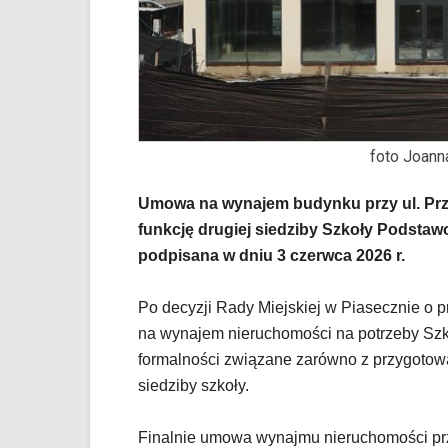
Strona
nie
została
wyposażona
w
dedykowane
skróty
foto Joann
klawiaturowe,
zatem
Umowa na wynajem budynku przy ul. Przy
nawigacja
obsługiwana
funkcję drugiej siedziby Szkoły Podstaw
jest
podpisana w dniu 3 czerwca 2026 r.
w
standardowy
Po decyzji Rady Miejskiej w Piasecznie o
sposób.
Na
na wynajem nieruchomości na potrzeby Szk
stronie
formalności związane zarówno z przygotow
mogą
siedziby szkoły.
się
znajdować
powszechnie
Finalnie umowa wynajmu nieruchomości przy