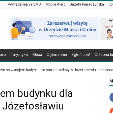
Powiadamianie SMS
Mobile Alert
Gazeta Piaseczyńska
Ko
oria
Turystyka
Mapa
Ogłoszenia
Zgłoś coś!
Ochrona l
a na wynajem budynku dla potrzeb szkoły w Józefosławiu podpisan
M
em budynku dla
w Józefosławiu