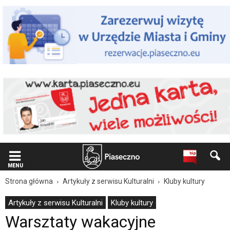
Wiadomość
dla
użytkowników
czytników
ekranowych
Znajdujesz
się
na
podstronie
"Warsztaty
wakacyjne
Kulturalne
lato
2018
Klub
Kultury
w
MENU
Józefosławiu
Strona główna
Artykuły z serwisu Kulturalni
Kluby kultury
|
Oficjalna
Artykuły z serwisu Kulturalni
Kluby kultury
strona
Warsztaty wakacyjne
Miasta