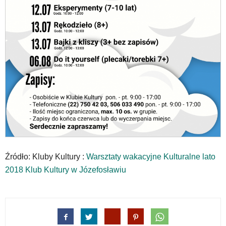
nie
została
wyposażona
w
dedykowane
skróty
klawiaturowe,
zatem
nawigacja
obsługiwana
jest
w
standardowy
sposób.
Na
Źródło: Kluby Kultury :
Warsztaty wakacyjne Kulturalne lato
stronie
2018 Klub Kultury w Józefosławiu
mogą
się
znajdować
powszechnie
używane