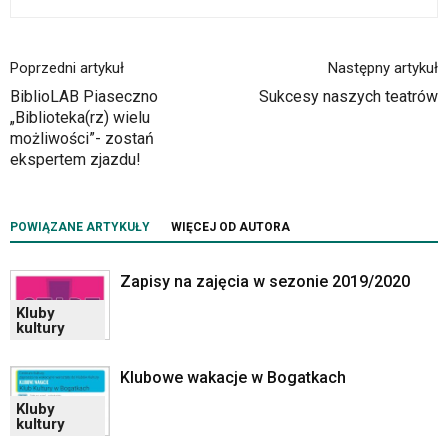
elementy
wideo
z
Poprzedni artykuł
Następny artykuł
portalu
YouTube
BiblioLAB Piaseczno
Sukcesy naszych teatrów
oraz
„Biblioteka(rz) wielu
mapy
możliwości”- zostań
Google
ekspertem zjazdu!
Maps
osadzane
w
POWIĄZANE ARTYKUŁY
WIĘCEJ OD AUTORA
formie
ramek.
Zapisy na zajęcia w sezonie 2019/2020
Elementy
te
Kluby
obsługiwane
kultury
są
za
Klubowe wakacje w Bogatkach
pomocą
Kluby
klawiszy
kultury
strzałek