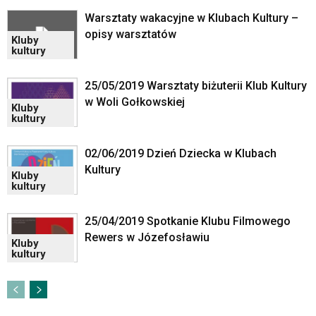
lub
odpowiadających
Warsztaty wakacyjne w Klubach Kultury –
im
opisy warsztatów
Kluby
skrótów
kultury
klawiaturowych
w
25/05/2019 Warsztaty biżuterii Klub Kultury
czytniku
w Woli Gołkowskiej
oraz
Kluby
kultury
mogą
być
wyposażone
02/06/2019 Dzień Dziecka w Klubach
w
Kultury
Kluby
dedykowane
kultury
skróty
klawiaturowe
25/04/2019 Spotkanie Klubu Filmowego
przyjęte
Rewers w Józefosławiu
dla
Kluby
kultury
danej
platformy.