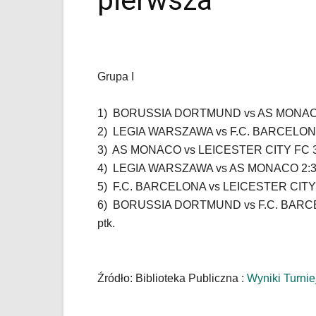
pierwsza
Piaseczno".
Strona
jest
wyposażona
w
menu
Grupa I
skiplinks
pozwalające
1) BORUSSIA DORTMUND vs AS MONACO
szybko
2) LEGIA WARSZAWA vs F.C. BARCELONA 
przechodzić
do
3) AS MONACO vs LEICESTER CITY FC 3
treści,
4) LEGIA WARSZAWA vs AS MONACO 2:3 
które
5) F.C. BARCELONA vs LEICESTER CITY F
znajduje
6) BORUSSIA DORTMUND vs F.C. BARCE
się
ptk.
bezpośrednio
pod
tą
wiadomością.
Źródło: Biblioteka Publiczna :
Wyniki Turnie
Strona
nie
została