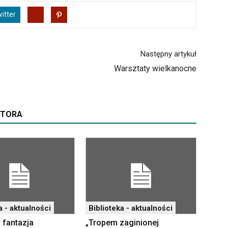
itter
Następny artykuł
Warsztaty wielkanocne
UTORA
a - aktualności
Biblioteka - aktualności
 fantazja
„Tropem zaginionej