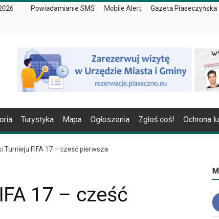
 2026
Powiadamianie SMS
Mobile Alert
Gazeta Piaseczyńska
oria
Turystyka
Mapa
Ogłoszenia
Zgłoś coś!
Ochrona l
i Turnieju FIFA 17 – cześć pierwsza
M
FIFA 17 – cześć