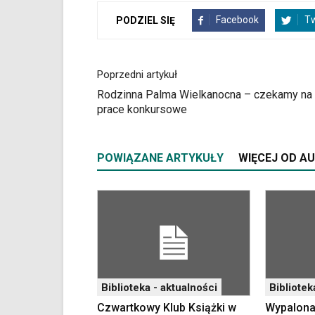
wyposażona
Facebook
Tw
PODZIEL SIĘ
w
dedykowane
skróty
klawiaturowe,
Poprzedni artykuł
zatem
Rodzinna Palma Wielkanocna – czekamy na
nawigacja
prace konkursowe
obsługiwana
jest
w
POWIĄZANE ARTYKUŁY
WIĘCEJ OD A
standardowy
sposób.
Na
stronie
mogą
się
znajdować
powszechnie
używane
Biblioteka - aktualności
Bibliotek
elementy
Czwartkowy Klub Książki w
Wypalona
wideo