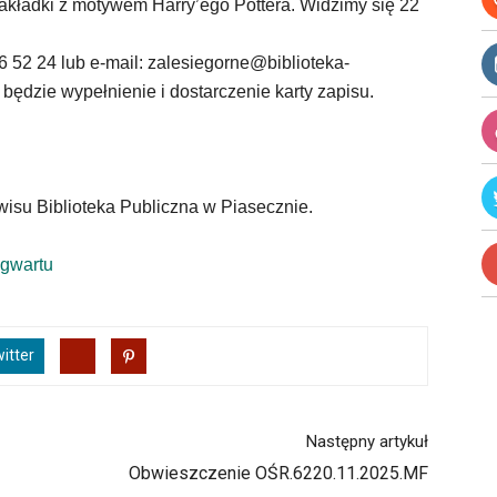
kładki z motywem Harry’ego Pottera. Widzimy się 22
56 52 24 lub e-mail: zalesiegorne@biblioteka-
będzie wypełnienie i dostarczenie karty zapisu.
wisu Biblioteka Publiczna w Piasecznie.
ogwartu
itter
Następny artykuł
Obwieszczenie OŚR.6220.11.2025.MF