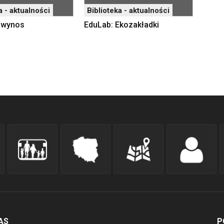
a - aktualności
Biblioteka - aktualności
a wynos
EduLab: Ekozakładki
AS
P