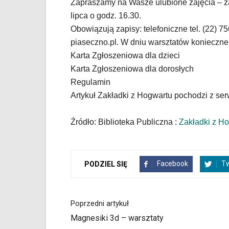
w
Zapraszamy na Wasze ulubione zajęcia – za
menu
lipca o godz. 16.30.
skiplinks
Obowiązują zapisy: telefoniczne tel. (22) 7
pozwalające
piaseczno.pl. W dniu warsztatów konieczne 
szybko
przechodzić
Karta Zgłoszeniowa dla dzieci
do
Karta Zgłoszeniowa dla dorosłych
treści,
Regulamin
które
Artykuł Zakładki z Hogwartu pochodzi z ser
znajduje
się
bezpośrednio
Źródło: Biblioteka Publiczna :
Zakładki z H
pod
tą
wiadomością.
Strona
Facebook
Tw
PODZIEL SIĘ
nie
została
wyposażona
Poprzedni artykuł
w
dedykowane
Magnesiki 3d – warsztaty
skróty