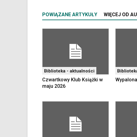
klawiaturowe,
zatem
POWIĄZANE ARTYKUŁY
WIĘCEJ OD A
nawigacja
obsługiwana
jest
w
standardowy
sposób.
Na
stronie
mogą
Biblioteka - aktualności
Bibliotek
się
Czwartkowy Klub Książki w
Wypalona
znajdować
maju 2026
powszechnie
używane
elementy
wideo
z
portalu
YouTube
oraz