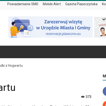
Powiadamianie SMS
Mobile Alert
Gazeta Piaseczyńska
Ko
adki z Hogwartu
M
artu
373