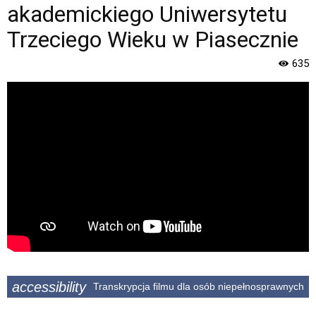
Gminy
akademickiego Uniwersytetu
Piaseczno".
Strona
Trzeciego Wieku w Piasecznie
jest
wyposażona
635
w
menu
skiplinks
pozwalające
szybko
przechodzić
do
treści,
które
znajduje
się
bezpośrednio
pod
tą
wiadomością.
accessibility
Transkrypcja filmu dla osób niepełnosprawnych
Strona
nie