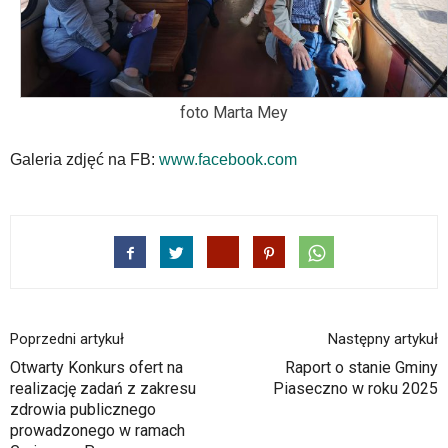
odpowiadających
im
skrótów
klawiaturowych
w
czytniku
foto Marta Mey
oraz
mogą
Galeria zdjęć na FB:
www.facebook.com
być
wyposażone
w
dedykowane
skróty
klawiaturowe
przyjęte
dla
Poprzedni artykuł
Następny artykuł
danej
platformy.
Otwarty Konkurs ofert na
Raport o stanie Gminy
realizację zadań z zakresu
Piaseczno w roku 2025
zdrowia publicznego
prowadzonego w ramach