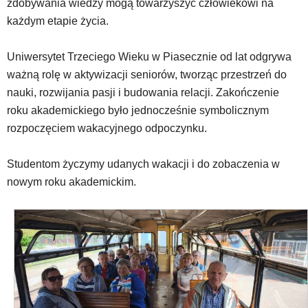
zdobywania wiedzy mogą towarzyszyć człowiekowi na
wideo
każdym etapie życia.
z
portalu
YouTube
Uniwersytet Trzeciego Wieku w Piasecznie od lat odgrywa
oraz
ważną rolę w aktywizacji seniorów, tworząc przestrzeń do
mapy
nauki, rozwijania pasji i budowania relacji. Zakończenie
Google
Maps
roku akademickiego było jednocześnie symbolicznym
osadzane
rozpoczęciem wakacyjnego odpoczynku.
w
formie
Studentom życzymy udanych wakacji i do zobaczenia w
ramek.
Elementy
nowym roku akademickim.
te
obsługiwane
są
za
pomocą
klawiszy
strzałek
lub