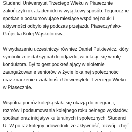
Studenci Uniwersytet Trzeciego Wieku w Piasecznie
została
zakończyli rok akademicki w wyjątkowy sposób. Tegoroczne
wyposażona
w
spotkanie podsumowujące miesiące wspólnej nauki i
dedykowane
aktywności odbyło się podczas przejazdu Piaseczyńsko-
skróty
Grójecka Kolej Wąskotorowa.
klawiaturowe,
zatem
nawigacja
W wydarzeniu uczestniczył również Daniel Putkiewicz, który
obsługiwana
symbolicznie dał sygnał do odjazdu, wcielając się w rolę
jest
konduktora. Był to gest podkreślający wieloletnie
w
zaangażowanie seniorów w życie lokalnej społeczności
standardowy
sposób.
oraz znaczenie działalności Uniwersytetu Trzeciego Wieku
Na
w Piasecznie.
stronie
mogą
Wspólna podróż kolejką stała się okazją do integracji,
się
znajdować
rozmów i podsumowania kolejnego roku pełnego wykładów,
powszechnie
spotkań oraz inicjatyw kulturalnych i społecznych. Studenci
używane
UTW po raz kolejny udowodnili, że aktywność, rozwój i chęć
elementy