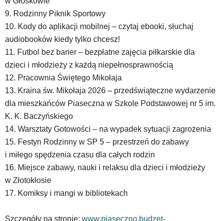
w Głoskowie
im
skrótów
9. Rodzinny Piknik Sportowy
klawiaturowych
10. Kody do aplikacji mobilnej – czytaj ebooki, słuchaj
w
audiobooków kiedy tylko chcesz!
czytniku
11. Futbol bez barier – bezpłatne zajęcia piłkarskie dla
oraz
mogą
dzieci i młodzieży z każdą niepełnosprawnością
być
12. Pracownia Świętego Mikołaja
wyposażone
13. Kraina św. Mikołaja 2026 – przedświąteczne wydarzenie
w
dla mieszkańców Piaseczna w Szkole Podstawowej nr 5 im.
dedykowane
skróty
K. K. Baczyńskiego
klawiaturowe
14. Warsztaty Gotowości – na wypadek sytuacji zagrożenia
przyjęte
15. Festyn Rodzinny w SP 5 – przestrzeń do zabawy
dla
i miłego spędzenia czasu dla całych rodzin
danej
platformy.
16. Miejsce zabawy, nauki i relaksu dla dzieci i młodzieży
w Złotokłosie
17. Komiksy i mangi w bibliotekach
Szczegóły na stronie:
www.piaseczno.budzet-