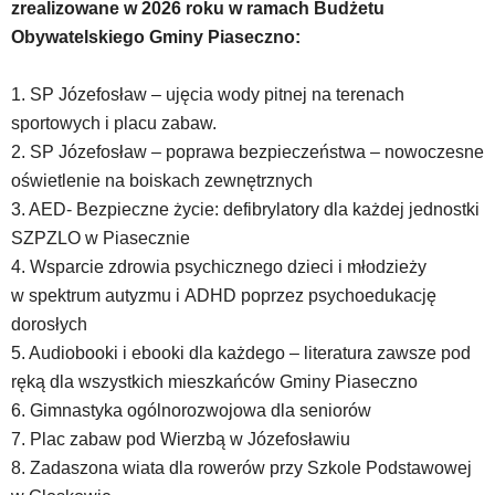
zrealizowane w 2026 roku w ramach Budżetu
z
portalu
Obywatelskiego Gminy Piaseczno:
YouTube
oraz
1. SP Józefosław – ujęcia wody pitnej na terenach
mapy
sportowych i placu zabaw.
Google
Maps
2. SP Józefosław – poprawa bezpieczeństwa – nowoczesne
osadzane
oświetlenie na boiskach zewnętrznych
w
3. AED- Bezpieczne życie: defibrylatory dla każdej jednostki
formie
SZPZLO w Piasecznie
ramek.
Elementy
4. Wsparcie zdrowia psychicznego dzieci i młodzieży
te
w spektrum autyzmu i ADHD poprzez psychoedukację
obsługiwane
dorosłych
są
5. Audiobooki i ebooki dla każdego – literatura zawsze pod
za
ręką dla wszystkich mieszkańców Gminy Piaseczno
pomocą
klawiszy
6. Gimnastyka ogólnorozwojowa dla seniorów
strzałek
7. Plac zabaw pod Wierzbą w Józefosławiu
lub
8. Zadaszona wiata dla rowerów przy Szkole Podstawowej
odpowiadających