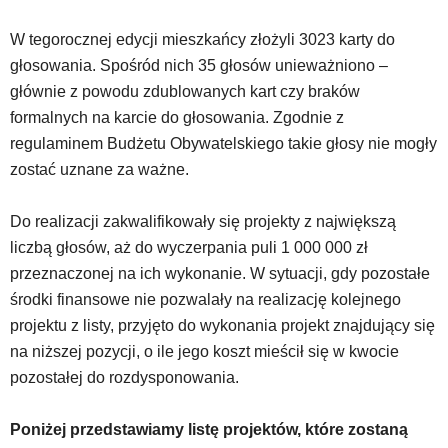
wyposażona
w
W tegorocznej edycji mieszkańcy złożyli 3023 karty do
dedykowane
głosowania. Spośród nich 35 głosów unieważniono –
skróty
głównie z powodu zdublowanych kart czy braków
klawiaturowe,
formalnych na karcie do głosowania. Zgodnie z
zatem
nawigacja
regulaminem Budżetu Obywatelskiego takie głosy nie mogły
obsługiwana
zostać uznane za ważne.
jest
w
Do realizacji zakwalifikowały się projekty z największą
standardowy
liczbą głosów, aż do wyczerpania puli 1 000 000 zł
sposób.
Na
przeznaczonej na ich wykonanie. W sytuacji, gdy pozostałe
stronie
środki finansowe nie pozwalały na realizację kolejnego
mogą
projektu z listy, przyjęto do wykonania projekt znajdujący się
się
na niższej pozycji, o ile jego koszt mieścił się w kwocie
znajdować
powszechnie
pozostałej do rozdysponowania.
używane
elementy
Poniżej przedstawiamy listę projektów, które zostaną
wideo