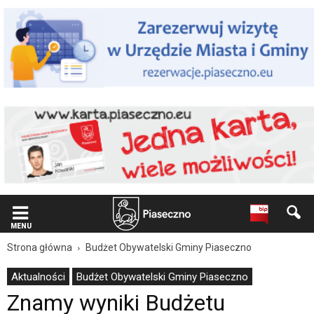
Wiadomość
dla
użytkowników
czytników
ekranowych
Znajdujesz
się
na
podstronie
"Znamy
wyniki
Budżetu
Obywatelskiego
na
2026
rok
|
MENU
Oficjalna
Strona główna
Budżet Obywatelski Gminy Piaseczno
strona
Miasta
Aktualności
Budżet Obywatelski Gminy Piaseczno
i
Znamy wyniki Budżetu
Gminy