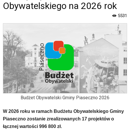
Piaseczno".
Obywatelskiego na 2026 rok
Strona
jest
5531
wyposażona
w
menu
skiplinks
pozwalające
szybko
przechodzić
do
treści,
które
znajduje
się
bezpośrednio
Budżet Obywatelski Gminy Piaseczno 2026
pod
tą
wiadomością.
W 2026 roku w ramach Budżetu Obywatelskiego Gminy
Strona
Piaseczno zostanie zrealizowanych 17 projektów o
nie
łącznej wartości 996 800 zł.
została