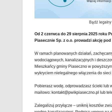
portalu
YouTube
oraz
mapy
Bądź legalny
Google
Maps
osadzane
Od 2 czerwca do 29 sierpnia 2025 roku P
w
Piasecznie Sp. z o.o. prowadzi akcję pod
formie
ramek.
W ramach planowanych działań, zachęcamy 
Elementy
wodociągowych, kanalizacyjnych i deszczow
te
obsługiwane
Mieszkańcy gminy Piaseczno w powyższym 
są
wykryciem nielegalnego włączenia do sieci i
za
pomocą
Pobierasz wodę, odprowadzasz ścieki lub
klawiszy
strzałek
mailowo: kontakt@pwikpiaseczno.pl lub tele
lub
odpowiadających
Zalegalizuj przyłącze – uniknij kosztów zw
im
wodno-kanalizacyjnej. Podpisz umowę na 