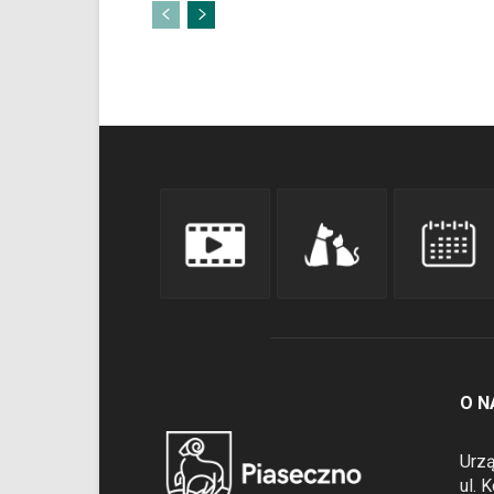
O N
Urzą
ul. 