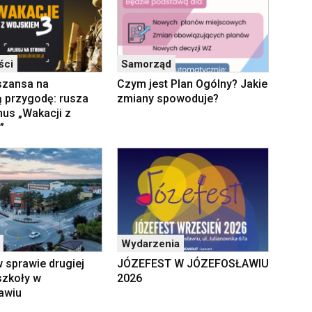
ści
Samorząd
szansa na
Czym jest Plan Ogólny? Jakie
 przygodę: rusza
zmiany spowoduje?
rnus „Wakacji z
”
Wydarzenia
 sprawie drugiej
JÓZEFEST W JÓZEFOSŁAWIU
szkoły w
2026
awiu