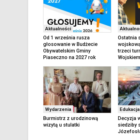
Aktualności
Aktualno
Od 1 września rusza
Ostatnia 
głosowanie w Budżecie
wojskową
Obywatelskim Gminy
trzeci tu
Piaseczno na 2027 rok
Wojskiem
Wydarzenia
Edukacja
Burmistrz z urodzinową
Decyzja w
wizytą u stulatki
siedziby 
Józefosł