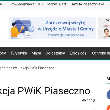
26
Powiadamianie SMS
Mobile Alert
Gazeta Piaseczyńska
oria
Turystyka
Mapa
Ogłoszenia
Zgłoś coś!
Ochrona l
ądź legalny – akcja PWiK Piaseczno
M
kcja PWiK Piaseczno
1110