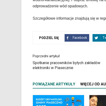
skrótów
klawiaturowych
odprowadzenie wód opadowych.
w
czytniku
Szczegółowe informacje znajdują się w reg
oraz
mogą
być
wyposażone
Facebook
Tw
PODZIEL SIĘ
w
dedykowane
skróty
klawiaturowe
Poprzedni artykuł
przyjęte
Spotkanie pracowników byłych zakładów
dla
elektroniki w Piasecznie
danej
platformy.
POWIĄZANE ARTYKUŁY
WIĘCEJ OD A