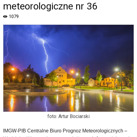
Strona
meteorologiczne nr 36
jest
wyposażona
1079
w
menu
skiplinks
pozwalające
szybko
przechodzić
do
treści,
które
znajduje
się
bezpośrednio
pod
tą
wiadomością.
foto: Artur Bociarski
Strona
nie
została
IMGW-PIB Centralne Biuro Prognoz Meteorologicznych –
wyposażona