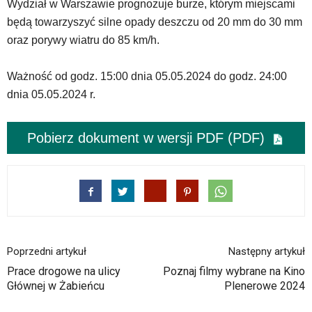
Wydział w Warszawie prognozuje burze, którym miejscami
w
będą towarzyszyć silne opady deszczu od 20 mm do 30 mm
dedykowane
oraz porywy wiatru do 85 km/h.
skróty
klawiaturowe,
zatem
Ważność od godz. 15:00 dnia 05.05.2024 do godz. 24:00
nawigacja
dnia 05.05.2024 r.
obsługiwana
jest
w
Pobierz dokument w wersji PDF (PDF)
standardowy
sposób.
Na
stronie
mogą
się
znajdować
powszechnie
Poprzedni artykuł
Następny artykuł
używane
Prace drogowe na ulicy
Poznaj filmy wybrane na Kino
elementy
Głównej w Żabieńcu
Plenerowe 2024
wideo
z