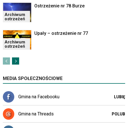
skrótów
Ostrzeżenie nr 78 Burze
klawiaturowych
w
Archiwum
czytniku
ostrzeżeń
oraz
mogą
Upały – ostrzeżenie nr 77
być
Archiwum
wyposażone
ostrzeżeń
w
dedykowane
skróty
klawiaturowe
przyjęte
MEDIA SPOŁECZNOŚCIOWE
dla
danej
platformy.
Gmina na Facebooku
LUBIĘ
Gmina na Threads
POLUB