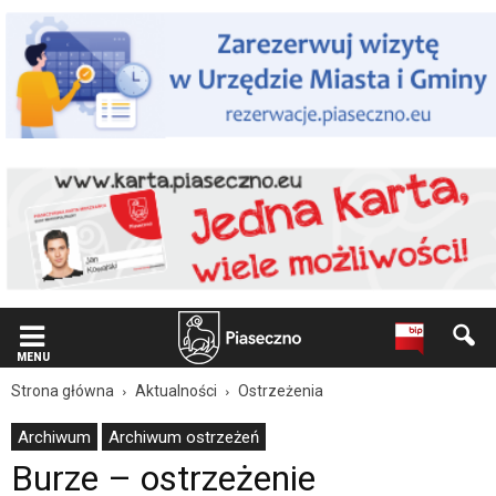
Wiadomość
dla
użytkowników
czytników
ekranowych
Znajdujesz
się
na
podstronie
"Burze
–
ostrzeżenie
meteorologiczne
nr
36
|
Oficjalna
MENU
strona
Strona główna
Aktualności
Ostrzeżenia
Miasta
i
Archiwum
Archiwum ostrzeżeń
Gminy
Burze – ostrzeżenie
Piaseczno".