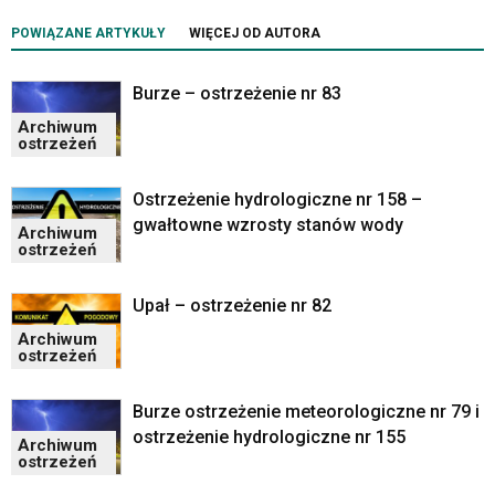
portalu
YouTube
POWIĄZANE ARTYKUŁY
WIĘCEJ OD AUTORA
oraz
mapy
Burze – ostrzeżenie nr 83
Google
Maps
Archiwum
ostrzeżeń
osadzane
w
formie
Ostrzeżenie hydrologiczne nr 158 –
ramek.
gwałtowne wzrosty stanów wody
Archiwum
Elementy
ostrzeżeń
te
obsługiwane
Upał – ostrzeżenie nr 82
są
za
Archiwum
ostrzeżeń
pomocą
klawiszy
strzałek
Burze ostrzeżenie meteorologiczne nr 79 i
lub
ostrzeżenie hydrologiczne nr 155
Archiwum
odpowiadających
ostrzeżeń
im