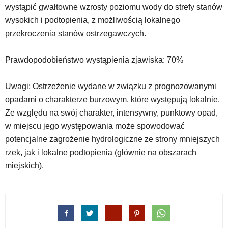
strzałek
wystąpić gwałtowne wzrosty poziomu wody do strefy stanów
lub
wysokich i podtopienia, z możliwością lokalnego
odpowiadających
przekroczenia stanów ostrzegawczych.
im
skrótów
klawiaturowych
Prawdopodobieństwo wystąpienia zjawiska: 70%
w
czytniku
Uwagi: Ostrzeżenie wydane w związku z prognozowanymi
oraz
mogą
opadami o charakterze burzowym, które występują lokalnie.
być
Ze względu na swój charakter, intensywny, punktowy opad,
wyposażone
w miejscu jego występowania może spowodować
w
potencjalne zagrożenie hydrologiczne ze strony mniejszych
dedykowane
skróty
rzek, jak i lokalne podtopienia (głównie na obszarach
klawiaturowe
miejskich).
przyjęte
dla
danej
platformy.