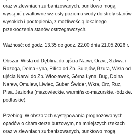
używane
oraz w zlewniach zurbanizowanych, punktowo mogą
elementy
wystąpić gwałtowne wzrosty poziomu wody do strefy stanów
wideo
wysokich i podtopienia, z możliwością lokalnego
z
portalu
przekroczenia stanów ostrzegawczych.
YouTube
oraz
Ważność: od godz. 13.35 do godz. 22.00 dnia 21.05.2026 r.
mapy
Google
Maps
Obszar: Wisła od Dęblina do ujścia Narwi, Orzyc, Szkwa i
osadzane
Rozoga, Dolna Łyna, Pilica od Zb. Sulejów, Bzura, Wisła od
w
ujścia Narwi do Zb. Włocławek, Górna Łyna, Bug, Dolna
formie
Narew, Omulew, Liwiec, Guber, Świder, Wkra, Orz, Ruż,
ramek.
Elementy
Pisa, Jeziorka (mazowieckie, warmińsko-mazurskie, łódzkie,
te
podlaskie).
obsługiwane
są
Przebieg: W obszarach występowania prognozowanych
za
pomocą
opadów o charakterze burzowym, na mniejszych rzekach
klawiszy
oraz w zlewniach zurbanizowanych, punktowo mogą