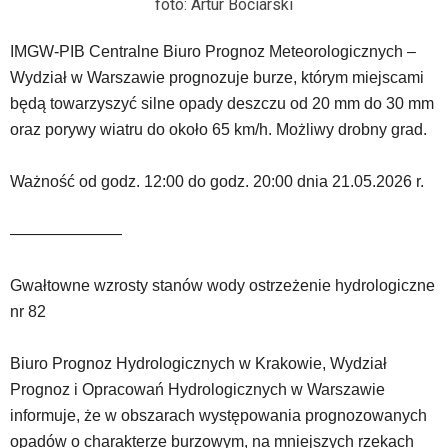
foto: Artur Bociarski
Strona
nie
IMGW-PIB Centralne Biuro Prognoz Meteorologicznych –
została
Wydział w Warszawie prognozuje burze, którym miejscami
wyposażona
w
będą towarzyszyć silne opady deszczu od 20 mm do 30 mm
dedykowane
oraz porywy wiatru do około 65 km/h. Możliwy drobny grad.
skróty
klawiaturowe,
Ważność od godz. 12:00 do godz. 20:00 dnia 21.05.2026 r.
zatem
nawigacja
obsługiwana
———————
jest
w
Gwałtowne wzrosty stanów wody ostrzeżenie hydrologiczne
standardowy
sposób.
nr 82
Na
stronie
Biuro Prognoz Hydrologicznych w Krakowie, Wydział
mogą
Prognoz i Opracowań Hydrologicznych w Warszawie
się
informuje, że w obszarach występowania prognozowanych
znajdować
powszechnie
opadów o charakterze burzowym, na mniejszych rzekach