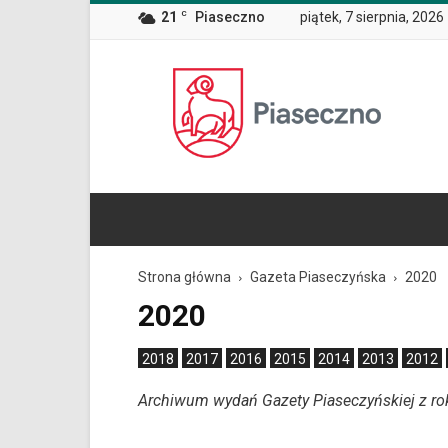
Wiadomość
21
C
Piaseczno
piątek, 7 sierpnia, 2026
dla
użytkowników
czytników
Oficjalna
ekranowych
Znajdujesz
strona
się
Miasta
na
i
podstronie
Gminy
"2020
Piaseczno
|
Oficjalna
strona
Miasta
Strona główna
Gazeta Piaseczyńska
2020
i
Gminy
2020
Piaseczno".
Strona
2018
2017
2016
2015
2014
2013
2012
jest
wyposażona
Archiwum wydań Gazety Piaseczyńskiej z r
w
menu