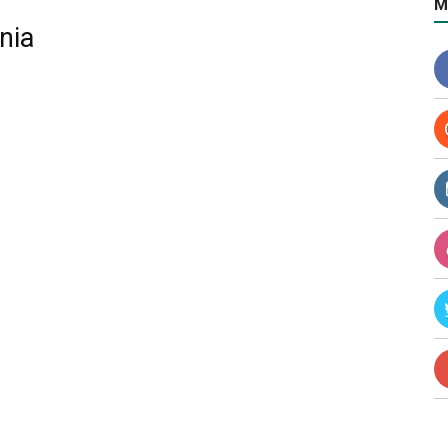
M
nia