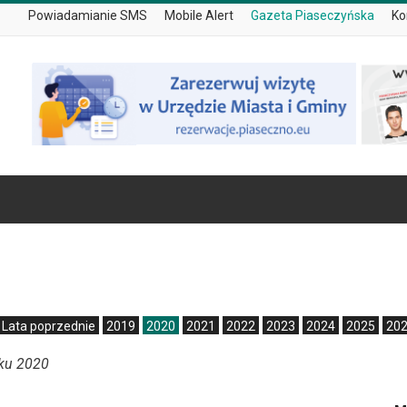
Powiadamianie SMS
Mobile Alert
Gazeta Piaseczyńska
Ko
Lata poprzednie
2019
2020
2021
2022
2023
2024
2025
20
oku 2020