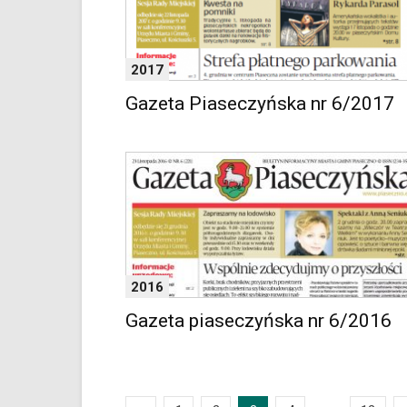
klawiaturowych
w
czytniku
oraz
2017
mogą
być
Gazeta Piaseczyńska nr 6/2017
wyposażone
w
dedykowane
skróty
klawiaturowe
przyjęte
dla
danej
platformy.
2016
Gazeta piaseczyńska nr 6/2016