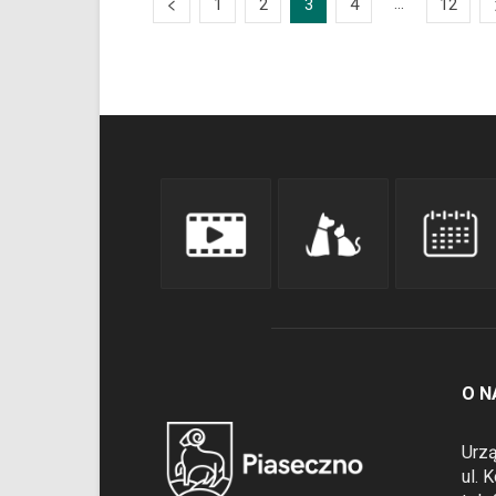
...
1
2
3
4
12
O N
Urzą
ul. 