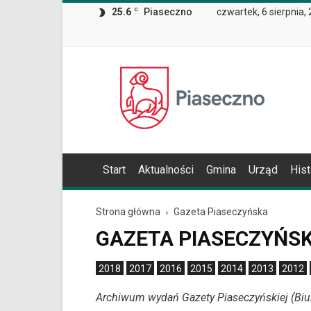
Wiadomość
25.6
C
Piaseczno
czwartek, 6 sierpnia,
dla
użytkowników
czytników
ekranowych
Znajdujesz
Oficjalna
się
strona
na
Miasta
podstronie
i
"Gazeta
Gminy
Piaseczyńska
Piaseczno
|
Oficjalna
Start
Aktualności
Gmina
Urząd
Hist
strona
Miasta
i
Strona główna
Gazeta Piaseczyńska
Gminy
GAZETA PIASECZYŃS
Piaseczno
|
Strona
2018
2017
2016
2015
2014
2013
2012
3".
Archiwum wydań Gazety Piaseczyńskiej (Biul
Strona