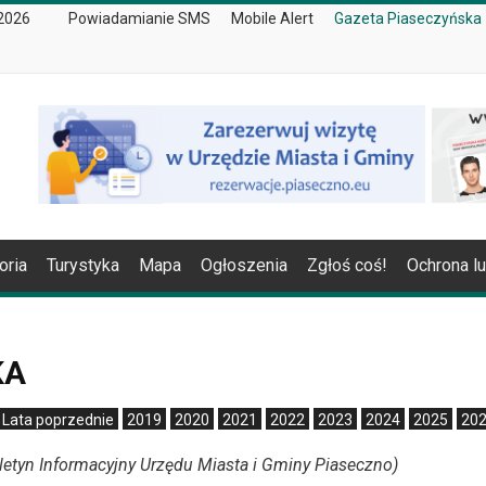
 2026
Powiadamianie SMS
Mobile Alert
Gazeta Piaseczyńska
oria
Turystyka
Mapa
Ogłoszenia
Zgłoś coś!
Ochrona l
KA
Lata poprzednie
2019
2020
2021
2022
2023
2024
2025
20
etyn Informacyjny Urzędu Miasta i Gminy Piaseczno)