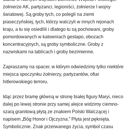
Na
żołnierze AK, partyzanci, legioniści, żołnierze I wojny
stronie
światowej. Są groby tych, co polegli na ziemi
mogą
się
piaseczyńskiej, tych, którzy walczyli w innych rejonach
znajdować
kraju, a tu się osiedlili i dlatego tu są pochowani, groby
powszechnie
pomordowanych w katowniach gestapo, obozach
używane
koncentracyjnych, są groby symboliczne. Groby z
elementy
wideo
nazwiskami na tablicach i groby bezimienne.
z
portalu
Zapraszamy na spacer, w którym odwiedzimy tylko niektóre
YouTube
miejsca spoczynku żołnierzy, partyzantów, ofiar
oraz
mapy
hitlerowskiego terroru.
Google
Maps
Idąc przez bramę główną w stronę białej figury Maryi, nieco
osadzane
dalej po lewej stronie przy samej alejce widzimy ciemno-
w
szarą granitową płytą ze znakiem Polski Walczącej i
formie
ramek.
napisem „Bóg Honor i Ojczyzna.” Płyta jest pęknięta.
Elementy
Symbolicznie. Znak przerwanego życia, symbol czasu