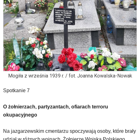
znajduje
się
bezpośrednio
pod
tą
wiadomością.
Strona
nie
została
wyposażona
w
Mogiła z września 1939 r. / fot. Joanna Kowalska-Nowak
dedykowane
skróty
Spotkanie 7
klawiaturowe,
zatem
nawigacja
O żołnierzach, partyzantach, ofiarach terroru
obsługiwana
okupacyjnego
jest
w
standardowy
Na jazgarzewskim cmentarzu spoczywają osoby, które brały
sposób.
udział w różnych wojnach. Żołnierze Wojska Polskiego,