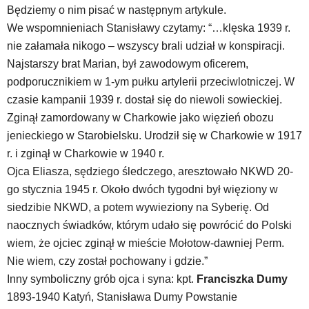
Będziemy o nim pisać w następnym artykule.
We wspomnieniach Stanisławy czytamy: “…klęska 1939 r.
nie załamała nikogo – wszyscy brali udział w konspiracji.
Najstarszy brat Marian, był zawodowym oficerem,
podporucznikiem w 1-ym pułku artylerii przeciwlotniczej. W
czasie kampanii 1939 r. dostał się do niewoli sowieckiej.
Zginął zamordowany w Charkowie jako więzień obozu
jenieckiego w Starobielsku. Urodził się w Charkowie w 1917
r. i zginął w Charkowie w 1940 r.
Ojca Eliasza, sędziego śledczego, aresztowało NKWD 20-
go stycznia 1945 r. Około dwóch tygodni był więziony w
siedzibie NKWD, a potem wywieziony na Syberię. Od
naocznych świadków, którym udało się powrócić do Polski
wiem, że ojciec zginął w mieście Mołotow-dawniej Perm.
Nie wiem, czy został pochowany i gdzie.”
Inny symboliczny grób ojca i syna: kpt.
Franciszka Dumy
1893-1940 Katyń, Stanisława Dumy Powstanie