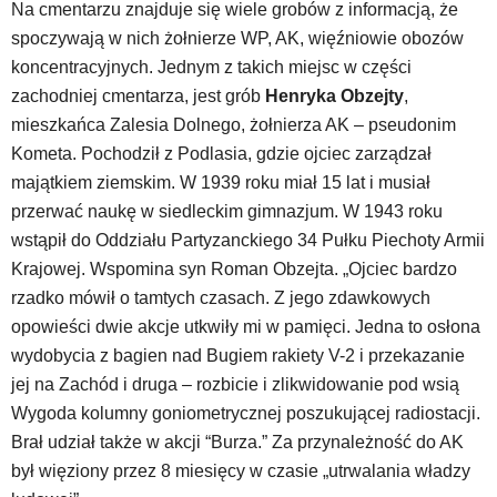
Na cmentarzu znajduje się wiele grobów z informacją, że
spoczywają w nich żołnierze WP, AK, więźniowie obozów
koncentracyjnych. Jednym z takich miejsc w części
zachodniej cmentarza, jest grób
Henryka Obzejty
,
mieszkańca Zalesia Dolnego, żołnierza AK – pseudonim
Kometa. Pochodził z Podlasia, gdzie ojciec zarządzał
majątkiem ziemskim. W 1939 roku miał 15 lat i musiał
przerwać naukę w siedleckim gimnazjum. W 1943 roku
wstąpił do Oddziału Partyzanckiego 34 Pułku Piechoty Armii
Krajowej. Wspomina syn Roman Obzejta. „Ojciec bardzo
rzadko mówił o tamtych czasach. Z jego zdawkowych
opowieści dwie akcje utkwiły mi w pamięci. Jedna to osłona
wydobycia z bagien nad Bugiem rakiety V-2 i przekazanie
jej na Zachód i druga – rozbicie i zlikwidowanie pod wsią
Wygoda kolumny goniometrycznej poszukującej radiostacji.
Brał udział także w akcji “Burza.” Za przynależność do AK
był więziony przez 8 miesięcy w czasie „utrwalania władzy