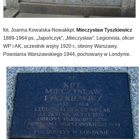
fot. Joanna Kowalska-Nowakkpt.
Mieczysław Tyszkiewicz
1889-1964 ps. „Japończyk”, „Mieczysław”. Legionista, oficer
WP i AK, uczestnik wojny 1920 r., obrony Warszawy,
Powstania Warszawskiego 1944, pochowany w Londynie.