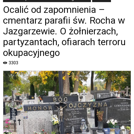
ofiarach
Ocalić od zapomnienia –
terroru
okupacyjnego
cmentarz parafii św. Rocha w
|
Oficjalna
Jazgarzewie. O żołnierzach,
strona
Miasta
partyzantach, ofiarach terroru
i
okupacyjnego
Gminy
Piaseczno".
3303
Strona
jest
wyposażona
w
menu
skiplinks
pozwalające
szybko
przechodzić
do
treści,
które