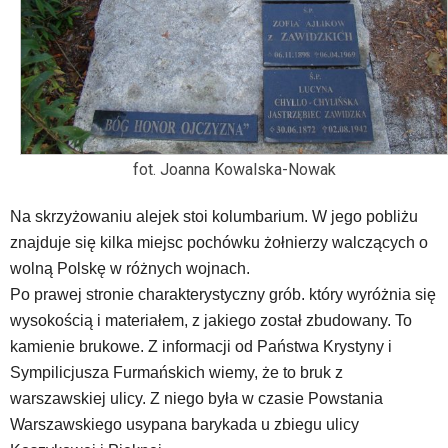
przyjęte
dla
danej
platformy.
fot. Joanna Kowalska-Nowak
Na skrzyżowaniu alejek stoi kolumbarium. W jego pobliżu
znajduje się kilka miejsc pochówku żołnierzy walczących o
wolną Polskę w różnych wojnach.
Po prawej stronie charakterystyczny grób. który wyróżnia się
wysokością i materiałem, z jakiego został zbudowany. To
kamienie brukowe. Z informacji od Państwa Krystyny i
Sympilicjusza Furmańskich wiemy, że to bruk z
warszawskiej ulicy. Z niego była w czasie Powstania
Warszawskiego usypana barykada u zbiegu ulicy