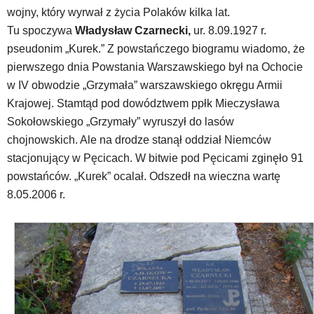
te
wojny, który wyrwał z życia Polaków kilka lat.
obsługiwane
Tu spoczywa
Władysław Czarnecki,
ur. 8.09.1927 r.
są
za
pseudonim „Kurek.” Z powstańczego biogramu wiadomo, że
pomocą
pierwszego dnia Powstania Warszawskiego był na Ochocie
klawiszy
w IV obwodzie „Grzymała” warszawskiego okręgu Armii
strzałek
Krajowej. Stamtąd pod dowództwem ppłk Mieczysława
lub
odpowiadających
Sokołowskiego „Grzymały” wyruszył do lasów
im
chojnowskich. Ale na drodze stanął oddział Niemców
skrótów
stacjonujący w Pęcicach. W bitwie pod Pęcicami zginęło 91
klawiaturowych
powstańców. „Kurek” ocalał. Odszedł na wieczna wartę
w
czytniku
8.05.2006 r.
oraz
mogą
być
wyposażone
w
dedykowane
skróty
klawiaturowe