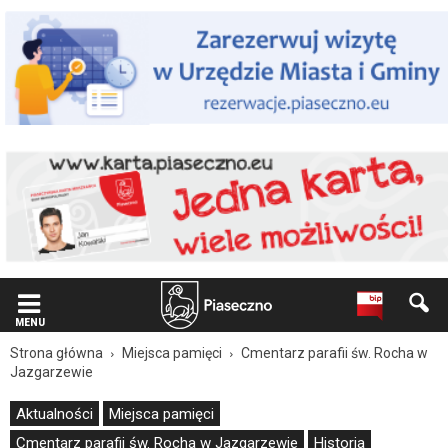
Wiadomość
dla
użytkowników
czytników
ekranowych
Znajdujesz
się
na
podstronie
"Ocalić
od
zapomnienia
–
cmentarz
parafii
św.
Rocha
MENU
w
Strona główna
Miejsca pamięci
Cmentarz parafii św. Rocha w
Jazgarzewie.
Jazgarzewie
O
żołnierzach,
Aktualności
Miejsca pamięci
partyzantach,
Cmentarz parafii św. Rocha w Jazgarzewie
Historia