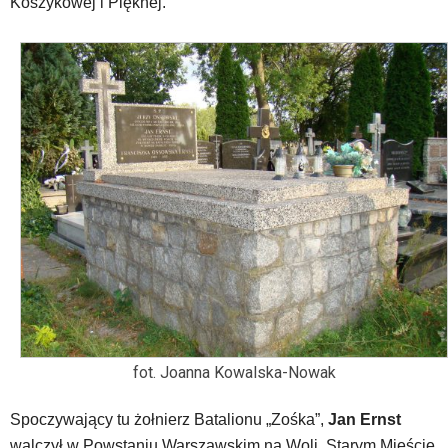
Koszykowej i Pięknej.
fot. Joanna Kowalska-Nowak
Spoczywający tu żołnierz Batalionu „Zośka”,
Jan Ernst
walczył w Powstaniu Warszawskim na Woli, Starym Mieście