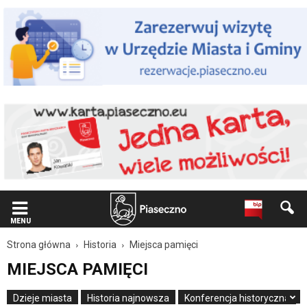
Wiadomość
dla
użytkowników
czytników
ekranowych
Znajdujesz
się
na
podstronie
"Miejsca
pamięci
|
Oficjalna
strona
Miasta
i
Gminy
MENU
Piaseczno".
Strona główna
Historia
Miejsca pamięci
Strona
jest
MIEJSCA PAMIĘCI
wyposażona
w
Dzieje miasta
Historia najnowsza
Konferencja historyczna