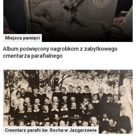
zatem
nawigacja
obsługiwana
jest
w
standardowy
Miejsca pamięci
sposób.
Album poświęcony nagrobkom z zabytkowego
Na
cmentarza parafialnego
stronie
mogą
się
znajdować
powszechnie
używane
elementy
wideo
z
portalu
YouTube
oraz
Cmentarz parafii św. Rocha w Jazgarzewie
mapy