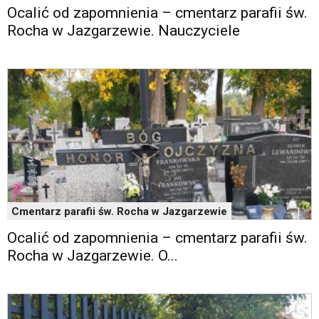
Google
Ocalić od zapomnienia – cmentarz parafii św.
Maps
Rocha w Jazgarzewie. Nauczyciele
osadzane
w
formie
ramek.
Elementy
te
obsługiwane
są
za
pomocą
klawiszy
strzałek
Cmentarz parafii św. Rocha w Jazgarzewie
lub
odpowiadających
Ocalić od zapomnienia – cmentarz parafii św.
im
Rocha w Jazgarzewie. O...
skrótów
klawiaturowych
w
czytniku