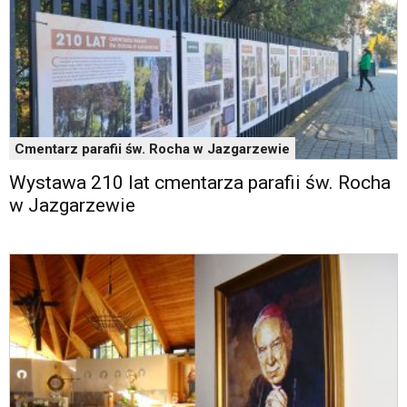
oraz
mogą
być
wyposażone
w
dedykowane
skróty
klawiaturowe
Cmentarz parafii św. Rocha w Jazgarzewie
przyjęte
dla
Wystawa 210 lat cmentarza parafii św. Rocha
danej
w Jazgarzewie
platformy.