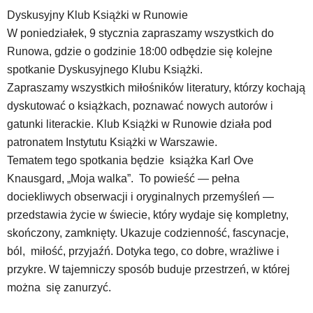
YouTube
Dyskusyjny Klub Książki w Runowie
oraz
W poniedziałek, 9 stycznia zapraszamy wszystkich do
mapy
Google
Runowa, gdzie o godzinie 18:00 odbędzie się kolejne
Maps
spotkanie Dyskusyjnego Klubu Książki.
osadzane
Zapraszamy wszystkich miłośników literatury, którzy kochają
w
dyskutować o książkach, poznawać nowych autorów i
formie
gatunki literackie. Klub Książki w Runowie działa pod
ramek.
Elementy
patronatem Instytutu Książki w Warszawie.
te
Tematem tego spotkania będzie książka Karl Ove
obsługiwane
Knausgard, „Moja walka”. To powieść — pełna
są
dociekliwych obserwacji i oryginalnych przemyśleń —
za
pomocą
przedstawia życie w świecie, który wydaje się kompletny,
klawiszy
skończony, zamknięty. Ukazuje codzienność, fascynacje,
strzałek
ból, miłość, przyjaźń. Dotyka tego, co dobre, wrażliwe i
lub
przykre. W tajemniczy sposób buduje przestrzeń, w której
odpowiadających
im
można się zanurzyć.
skrótów