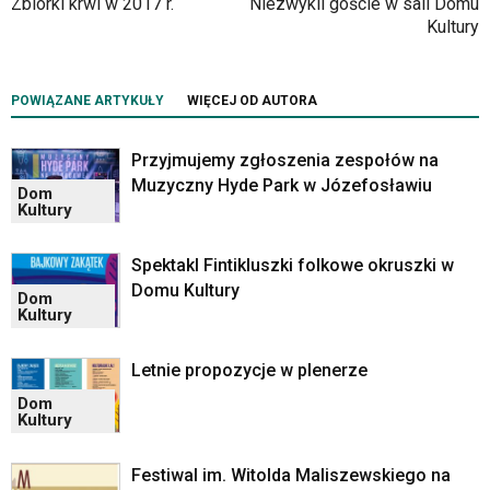
Zbiórki krwi w 2017 r.
Niezwykli goście w sali Domu
Kultury
POWIĄZANE ARTYKUŁY
WIĘCEJ OD AUTORA
Przyjmujemy zgłoszenia zespołów na
Muzyczny Hyde Park w Józefosławiu
Dom
Kultury
Spektakl Fintikluszki folkowe okruszki w
Domu Kultury
Dom
Kultury
Letnie propozycje w plenerze
Dom
Kultury
Festiwal im. Witolda Maliszewskiego na