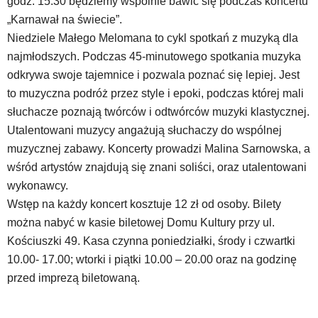
godz. 15:30 będziemy wspólnie bawić się podczas koncertu
dedykowane
„Karnawał na świecie”.
skróty
Niedziele Małego Melomana to cykl spotkań z muzyką dla
klawiaturowe,
najmłodszych. Podczas 45-minutowego spotkania muzyka
zatem
nawigacja
odkrywa swoje tajemnice i pozwala poznać się lepiej. Jest
obsługiwana
to muzyczna podróż przez style i epoki, podczas której mali
jest
słuchacze poznają twórców i odtwórców muzyki klastycznej.
w
Utalentowani muzycy angażują słuchaczy do wspólnej
standardowy
sposób.
muzycznej zabawy. Koncerty prowadzi Malina Sarnowska, a
Na
wśród artystów znajdują się znani soliści, oraz utalentowani
stronie
wykonawcy.
mogą
Wstęp na każdy koncert kosztuje 12 zł od osoby. Bilety
się
znajdować
można nabyć w kasie biletowej Domu Kultury przy ul.
powszechnie
Kościuszki 49. Kasa czynna poniedziałki, środy i czwartki
używane
10.00- 17.00; wtorki i piątki 10.00 – 20.00 oraz na godzinę
elementy
przed imprezą biletowaną.
wideo
z
portalu