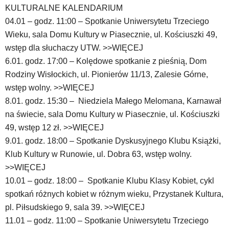
klawiaturowych
KULTURALNE KALENDARIUM
w
04.01 – godz. 11:00 – Spotkanie Uniwersytetu Trzeciego
czytniku
oraz
Wieku, sala Domu Kultury w Piasecznie, ul. Kościuszki 49,
mogą
wstęp dla słuchaczy UTW. >>WIĘCEJ
być
6.01. godz. 17:00 – Kolędowe spotkanie z pieśnią, Dom
wyposażone
Rodziny Wisłockich, ul. Pionierów 11/13, Zalesie Górne,
w
dedykowane
wstęp wolny. >>WIĘCEJ
skróty
8.01. godz. 15:30 – Niedziela Małego Melomana, Karnawał
klawiaturowe
na świecie, sala Domu Kultury w Piasecznie, ul. Kościuszki
przyjęte
49, wstęp 12 zł. >>WIĘCEJ
dla
9.01. godz. 18:00 – Spotkanie Dyskusyjnego Klubu Książki,
danej
platformy.
Klub Kultury w Runowie, ul. Dobra 63, wstęp wolny.
>>WIĘCEJ
10.01 – godz. 18:00 – Spotkanie Klubu Klasy Kobiet, cykl
spotkań różnych kobiet w różnym wieku, Przystanek Kultura,
pl. Piłsudskiego 9, sala 39. >>WIĘCEJ
11.01 – godz. 11:00 – Spotkanie Uniwersytetu Trzeciego