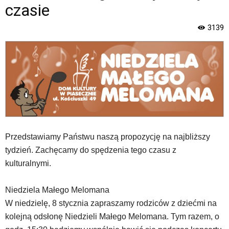
jest
czasie
wyposażona
w
3139
menu
skiplinks
pozwalające
szybko
przechodzić
do
treści,
które
znajduje
się
Przedstawiamy Państwu naszą propozycję na najbliższy
bezpośrednio
tydzień. Zachęcamy do spędzenia tego czasu z
pod
tą
kulturalnymi.
wiadomością.
Strona
Niedziela Małego Melomana
nie
W niedzielę, 8 stycznia zapraszamy rodziców z dziećmi na
została
wyposażona
kolejną odsłonę Niedzieli Małego Melomana. Tym razem, o
w