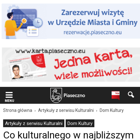
Wiadomość
dla
użytkowników
czytników
ekranowych
Znajdujesz
się
na
podstronie
"Co
kulturalnego
w
najbliższym
czasie
|
Oficjalna
strona
MENU
Miasta
Strona główna
Artykuły z serwisu Kulturalni
Dom Kultury
i
Gminy
Artykuły z serwisu Kulturalni
Dom Kultury
Piaseczno".
Co kulturalnego w najbliższym
Strona