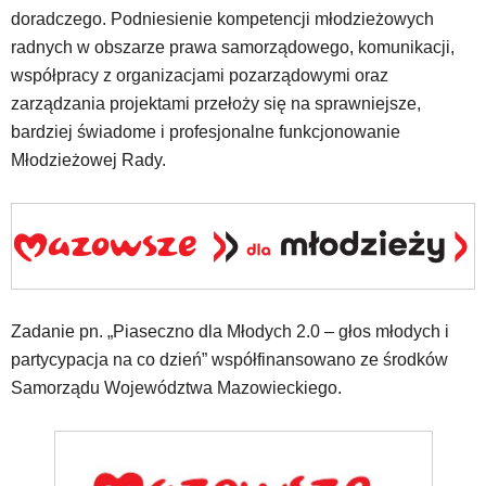
wideo
doradczego. Podniesienie kompetencji młodzieżowych
z
radnych w obszarze prawa samorządowego, komunikacji,
portalu
współpracy z organizacjami pozarządowymi oraz
YouTube
oraz
zarządzania projektami przełoży się na sprawniejsze,
mapy
bardziej świadome i profesjonalne funkcjonowanie
Google
Młodzieżowej Rady.
Maps
osadzane
w
formie
ramek.
Elementy
te
obsługiwane
Zadanie pn. „Piaseczno dla Młodych 2.0 – głos młodych i
są
partycypacja na co dzień” współfinansowano ze środków
za
Samorządu Województwa Mazowieckiego.
pomocą
klawiszy
strzałek
lub