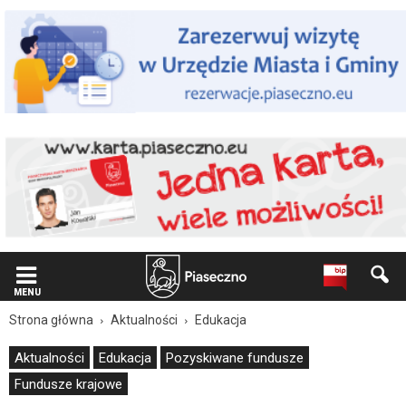
Wiadomość
dla
użytkowników
czytników
ekranowych
Znajdujesz
się
na
podstronie
"Dofinansowanie
Mazowsza
na
działania
Młodzieżowej
Rady
Gminy
Piaseczno
MENU
|
Strona główna
Aktualności
Edukacja
Oficjalna
strona
Aktualności
Edukacja
Pozyskiwane fundusze
Miasta
Fundusze krajowe
i