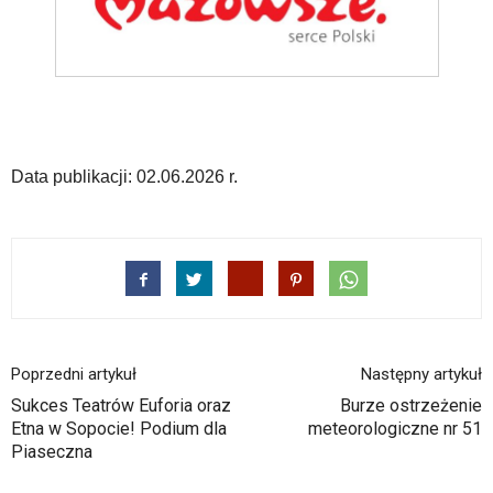
odpowiadających
im
skrótów
klawiaturowych
w
czytniku
oraz
mogą
Data publikacji: 02.06.2026 r.
być
wyposażone
w
dedykowane
skróty
klawiaturowe
przyjęte
dla
danej
Poprzedni artykuł
Następny artykuł
platformy.
Sukces Teatrów Euforia oraz
Burze ostrzeżenie
Etna w Sopocie! Podium dla
meteorologiczne nr 51
Piaseczna