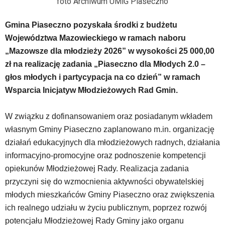
foto Archiwum UMiG Piaseczno
została
wyposażona
Gmina Piaseczno pozyskała środki z budżetu
w
Województwa Mazowieckiego w ramach naboru
dedykowane
skróty
„Mazowsze dla młodzieży 2026” w wysokości 25 000,00
klawiaturowe,
zł na realizację zadania „Piaseczno dla Młodych 2.0 –
zatem
głos młodych i partycypacja na co dzień” w ramach
nawigacja
Wsparcia Inicjatyw Młodzieżowych Rad Gmin.
obsługiwana
jest
w
W związku z dofinansowaniem oraz posiadanym wkładem
standardowy
własnym Gminy Piaseczno zaplanowano m.in. organizację
sposób.
działań edukacyjnych dla młodzieżowych radnych, działania
Na
informacyjno-promocyjne oraz podnoszenie kompetencji
stronie
mogą
opiekunów Młodzieżowej Rady. Realizacja zadania
się
przyczyni się do wzmocnienia aktywności obywatelskiej
znajdować
młodych mieszkańców Gminy Piaseczno oraz zwiększenia
powszechnie
ich realnego udziału w życiu publicznym, poprzez rozwój
używane
elementy
potencjału Młodzieżowej Rady Gminy jako organu