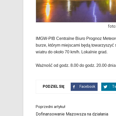
dedykowane
skróty
klawiaturowe,
zatem
foto
nawigacja
obsługiwana
jest
IMGW-PIB Centralne Biuro Prognoz Meteor
w
burze, którym miejscami będą towarzyszyć
standardowy
wiatru do około 70 km/h. Lokalnie grad.
sposób.
Na
stronie
Ważność od godz. 8.00 do godz. 20.00 dnia 
mogą
się
znajdować
powszechnie
Facebook
Tw
PODZIEL SIĘ
używane
elementy
wideo
Poprzedni artykuł
z
portalu
Dofinansowanie Mazowsza na działania