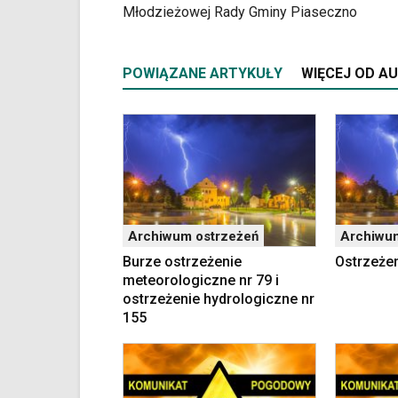
YouTube
Młodzieżowej Rady Gminy Piaseczno
oraz
mapy
Google
POWIĄZANE ARTYKUŁY
WIĘCEJ OD A
Maps
osadzane
w
formie
ramek.
Elementy
te
obsługiwane
są
Archiwum ostrzeżeń
Archiwu
za
Burze ostrzeżenie
Ostrzeżen
pomocą
meteorologiczne nr 79 i
klawiszy
ostrzeżenie hydrologiczne nr
strzałek
155
lub
odpowiadających
im
skrótów