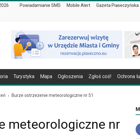
 2026
Powiadamianie SMS
Mobile Alert
Gazeta Piaseczyńska
oria
Turystyka
Mapa
Ogłoszenia
Zgłoś coś!
Ochrona l
żeń
Burze ostrzeżenie meteorologiczne nr 51
M
e meteorologiczne nr