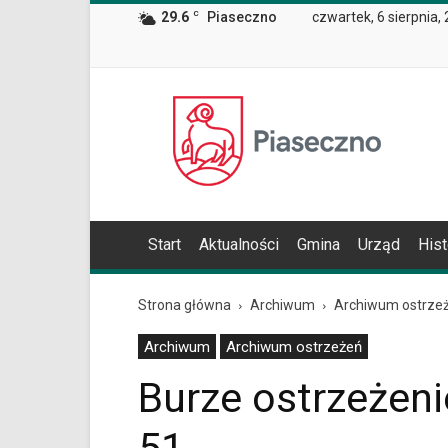
Wiadomość
29.6
C
Piaseczno
czwartek, 6 sierpnia,
dla
użytkowników
czytników
ekranowych
Znajdujesz
Oficjalna
się
strona
na
Miasta
podstronie
i
"Burze
Gminy
ostrzeżenie
Piaseczno
meteorologiczne
nr
Start
Aktualności
Gmina
Urząd
Hist
51
|
Oficjalna
Strona główna
Archiwum
Archiwum ostrze
strona
Miasta
Archiwum
Archiwum ostrzeżeń
i
Burze ostrzeżeni
Gminy
Piaseczno".
Strona