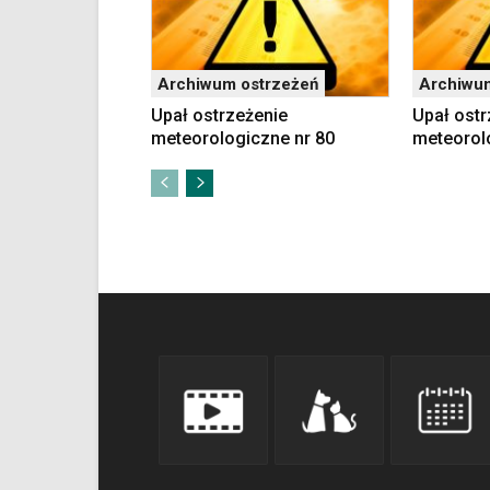
klawiaturowych
w
czytniku
oraz
Archiwum ostrzeżeń
Archiwu
mogą
Upał ostrzeżenie
Upał ostr
być
meteorologiczne nr 80
meteorol
wyposażone
w
dedykowane
skróty
klawiaturowe
przyjęte
dla
danej
platformy.