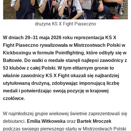
znajduje
się
bezpośrednio
pod
drużyna KS X Fight Piaseczno
tą
wiadomością.
W dniach 29–31 maja 2026 roku reprezentacja KS X
Strona
Fight Piaseczno rywalizowała w Mistrzostwach Polski w
nie
Kickboxingu w formule Pointfighting, które odbyły się w
została
wyposażona
Bałtowie. Do walki o medale stanęli najlepsi zawodnicy z
w
53 klubów z całej Polski. W tym elitarnym gronie to
dedykowane
właśnie zawodnicy KS X Fight okazali się najbardziej
skróty
utytułowaną drużyną, zdobywając imponującą liczbę
klawiaturowe,
medali i potwierdzając swoją pozycję w krajowej
zatem
nawigacja
czołówce.
obsługiwana
jest
W najmłodszej grupie wiekowej świetnie zaprezentowali się
w
debiutanci.
Emilia Witkowska
oraz
Bartek Mroczek
standardowy
sposób.
podczas swojego pierwszego startu w Mistrzostwach Polski