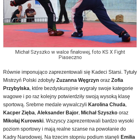
te
obsługiwane
są
za
pomocą
klawiszy
strzałek
lub
Michał Szyszko w walce finałowej, foto KS X Fight
odpowiadających
Piaseczno
im
skrótów
Równie imponująco zaprezentowali się Kadeci Starsi. Tytuły
klawiaturowych
w
Mistrzyń Polski zdobyły
Zuzanna Węgrzyn
oraz
Zofia
czytniku
Przybylska
, które bezdyskusyjnie wygrały swoje kategorie
oraz
wagowe i po raz kolejny potwierdziły swoją wysoką klasę
mogą
sportową. Srebrne medale wywalczyli
Karolina Chuda
,
być
wyposażone
Kacper Zięba
,
Aleksander Bajor
,
Michał Szyszko
oraz
w
Mikołaj Kurowski
. Wszyscy zaprezentowali bardzo wysoki
dedykowane
poziom sportowy i mają realne szanse na powołanie do
skróty
Kadry Narodowej. Na trzecim stopniu podium stanęli
Emilia
klawiaturowe