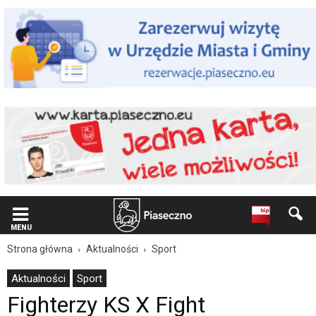
Wiadomość
dla
użytkowników
czytników
ekranowych
Znajdujesz
się
na
podstronie
"Fighterzy
KS
X
Fight
Piaseczno
zdobyli
najwięcej
medali
MENU
na
Strona główna
Aktualności
Sport
Mistrzostwach
Polski
Aktualności
Sport
w
Fighterzy KS X Fight
Kickboxingu