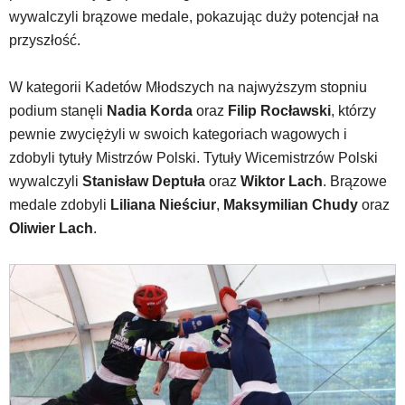
Na
wywalczyli brązowe medale, pokazując duży potencjał na
stronie
przyszłość.
mogą
się
znajdować
W kategorii Kadetów Młodszych na najwyższym stopniu
powszechnie
podium stanęli
Nadia Korda
oraz
Filip Rocławski
, którzy
używane
pewnie zwyciężyli w swoich kategoriach wagowych i
elementy
zdobyli tytuły Mistrzów Polski. Tytuły Wicemistrzów Polski
wideo
z
wywalczyli
Stanisław Deptuła
oraz
Wiktor Lach
. Brązowe
portalu
medale zdobyli
Liliana Nieściur
,
Maksymilian Chudy
oraz
YouTube
Oliwier Lach
.
oraz
mapy
Google
Maps
osadzane
w
formie
ramek.
Elementy