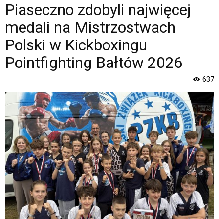
Pointfighting
Piaseczno zdobyli najwięcej
Bałtów
2026
medali na Mistrzostwach
|
Polski w Kickboxingu
Oficjalna
strona
Pointfighting Bałtów 2026
Miasta
i
637
Gminy
Piaseczno".
Strona
jest
wyposażona
w
menu
skiplinks
pozwalające
szybko
przechodzić
do
treści,
które