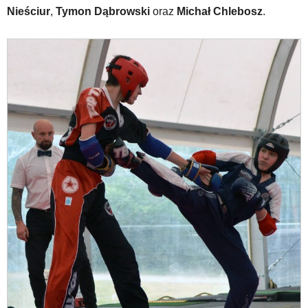
przyjęte
Nieściur
,
Tymon Dąbrowski
oraz
Michał Chlebosz
.
dla
danej
platformy.