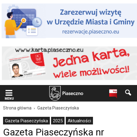
Wiadomość
dla
użytkowników
czytników
ekranowych
Znajdujesz
się
na
podstronie
"Gazeta
Piaseczyńska
nr
5/2025
|
Oficjalna
strona
Miasta
MENU
i
Strona główna
Gazeta Piaseczyńska
Gminy
Piaseczno".
Gazeta Piaseczyńska
2025
Aktualności
Strona
Gazeta Piaseczyńska nr
jest