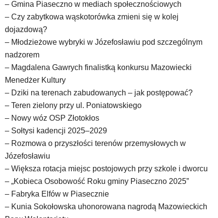
– Gmina Piaseczno w mediach społecznościowych
skróty
– Czy zabytkowa wąskotorówka zmieni się w kolej
klawiaturowe,
zatem
dojazdową?
nawigacja
– Młodzieżowe wybryki w Józefosławiu pod szczególnym
obsługiwana
nadzorem
jest
– Magdalena Gawrych finalistką konkursu Mazowiecki
w
standardowy
Menedżer Kultury
sposób.
– Dziki na terenach zabudowanych – jak postępować?
Na
– Teren zielony przy ul. Poniatowskiego
stronie
– Nowy wóz OSP Złotokłos
mogą
się
– Sołtysi kadencji 2025–2029
znajdować
– Rozmowa o przyszłości terenów przemysłowych w
powszechnie
Józefosławiu
używane
– Większa rotacja miejsc postojowych przy szkole i dworcu
elementy
– „Kobieca Osobowość Roku gminy Piaseczno 2025”
wideo
z
– Fabryka Elfów w Piasecznie
portalu
– Kunia Sokołowska uhonorowana nagrodą Mazowieckich
YouTube