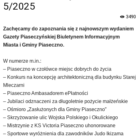
wyposażona
5/2025
w
menu
3490
skiplinks
pozwalające
Zachęcamy do zapoznania się z najnowszym wydaniem
szybko
Gazety Piaseczyńskiej Biuletynem Informacyjnym
przechodzić
Miasta i Gminy Piaseczno.
do
treści,
które
W numerze m.in.:
znajduje
– Piaseczno w czołówce miejsc dobrych do życia
się
– Konkurs na koncepcję architektoniczną dla budynku Starej
bezpośrednio
Mleczarni
pod
tą
– Piaseczno Ambasadorem ePłatności
wiadomością.
– Jubilaci odznaczeni za długoletnie pożycie małżeńskie
Strona
– Ośmioro „Zasłużonych dla Gminy Piaseczno”
nie
– Skrzyżowanie ulic Wojska Polskiego i Okulickiego
została
wyposażona
– Mistrzynie z KS Victoria Piaseczno uhonorowane
w
– Sportowe wyróżnienia dla zawodników Judo Ikizama
dedykowane