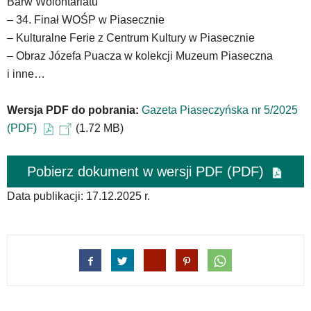
Barw Wolontariatu
oraz
– 34. Finał WOŚP w Piasecznie
mapy
Google
– Kulturalne Ferie z Centrum Kultury w Piasecznie
Maps
– Obraz Józefa Puacza w kolekcji Muzeum Piaseczna
osadzane
i inne…
w
formie
ramek.
Wersja PDF do pobrania:
Gazeta Piaseczyńska nr 5/2025
Elementy
(PDF)
(1.72 MB)
te
obsługiwane
są
Pobierz dokument w wersji PDF (PDF)
za
pomocą
Data publikacji: 17.12.2025 r.
klawiszy
strzałek
lub
odpowiadających
im
skrótów
klawiaturowych