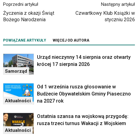
w
Poprzedni artykuł
Następny artykuł
czytniku
Życzenia z okazji Świąt
Czwartkowy Klub Książki w
oraz
Bożego Narodzenia
styczniu 2026
mogą
być
wyposażone
w
POWIĄZANE ARTYKUŁY
WIĘCEJ OD AUTORA
dedykowane
skróty
Urząd nieczynny 14 sierpnia oraz otwarty
klawiaturowe
krócej 17 sierpnia 2026
przyjęte
Samorząd
dla
danej
platformy.
Od 1 września rusza głosowanie w
Budżecie Obywatelskim Gminy Piaseczno
na 2027 rok
Aktualności
Ostatnia szansa na wojskową przygodę:
rusza trzeci turnus Wakacji z Wojskiem
Aktualności