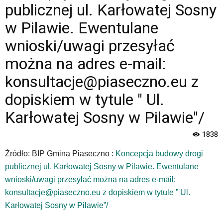
na
publicznej ul. Karłowatej Sosny
adres
e-
w Pilawie. Ewentulane
mail:
wnioski/uwagi przesyłać
konsultacje@piaseczno.eu
z
można na adres e-mail:
dopiskiem
w
konsultacje@piaseczno.eu z
tytule
dopiskiem w tytule " Ul.
"
Ul.
Karłowatej Sosny w Pilawie"/
Karłowatej
Sosny
1838
w
Pilawie"/
Źródło: BIP Gmina Piaseczno :
Koncepcja budowy drogi
|
publicznej ul. Karłowatej Sosny w Pilawie. Ewentulane
Oficjalna
strona
wnioski/uwagi przesyłać można na adres e-mail:
Miasta
konsultacje@piaseczno.eu z dopiskiem w tytule ” Ul.
i
Karłowatej Sosny w Pilawie”/
Gminy
Piaseczno".