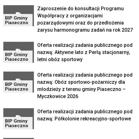
wyposażona
Zaproszenie do konsultacji Programu
w
Współpracy z organizacjami
dedykowane
BIP Gminy
skróty
pozarządowymi oraz do przedłożenia
Piaseczno
klawiaturowe,
zarysu harmonogramu zadań na rok 2027
zatem
nawigacja
Oferta realizacji zadania publicznego pod
obsługiwana
nazwą: Aktywne lato z Perłą stacjonarny,
BIP Gminy
jest
letni obóz sportowy
Piaseczno
w
standardowy
sposób.
Oferta realizacji zadania publicznego pod
Na
nazwą: Obóz sportowo-pożarniczy dla
BIP Gminy
stronie
młodzieży z terenu gminy Piaseczno –
Piaseczno
mogą
Myczkowice 2026
się
znajdować
Oferta realizacji zadania publicznego pod
powszechnie
nazwą: Półkolonie rekreacyjno-sportowe
używane
BIP Gminy
Piaseczno
elementy
wideo