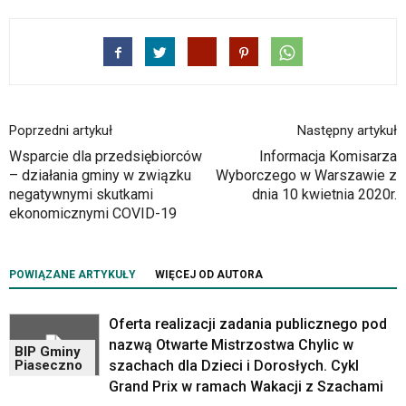
Strona
jest
wyposażona
w
menu
skiplinks
pozwalające
Poprzedni artykuł
Następny artykuł
szybko
Wsparcie dla przedsiębiorców
Informacja Komisarza
przechodzić
– działania gminy w związku
Wyborczego w Warszawie z
do
negatywnymi skutkami
dnia 10 kwietnia 2020r.
treści,
ekonomicznymi COVID-19
które
znajduje
się
POWIĄZANE ARTYKUŁY
WIĘCEJ OD AUTORA
bezpośrednio
pod
tą
Oferta realizacji zadania publicznego pod
wiadomością.
nazwą Otwarte Mistrzostwa Chylic w
BIP Gminy
Strona
szachach dla Dzieci i Dorosłych. Cykl
Piaseczno
nie
Grand Prix w ramach Wakacji z Szachami
została