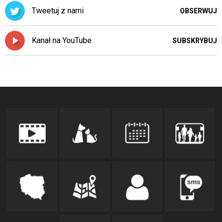
skrótów
Tweetuj z nami
OBSERWUJ
klawiaturowych
w
czytniku
Kanał na YouTube
SUBSKRYBUJ
oraz
mogą
być
wyposażone
w
dedykowane
skróty
klawiaturowe
przyjęte
dla
danej
platformy.