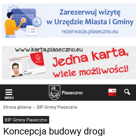
Wiadomość
dla
użytkowników
czytników
ekranowych
Znajdujesz
się
na
podstronie
"Koncepcja
budowy
drogi
publicznej
ul.
Karłowatej
Sosny
w
MENU
Pilawie.
Strona główna
BIP Gminy Piaseczno
Ewentulane
wnioski/uwagi
BIP Gminy Piaseczno
przesyłać
Koncepcja budowy drogi
można