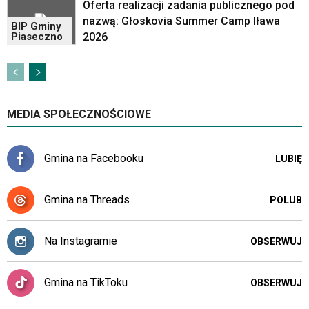
z
Oferta realizacji zadania publicznego pod
portalu
nazwą: Głoskovia Summer Camp Iława
BIP Gminy
YouTube
2026
Piaseczno
oraz
mapy
Google
Maps
osadzane
MEDIA SPOŁECZNOŚCIOWE
w
formie
ramek.
Gmina na Facebooku
LUBIĘ
Elementy
te
obsługiwane
Gmina na Threads
POLUB
są
za
pomocą
Na Instagramie
OBSERWUJ
klawiszy
strzałek
lub
Gmina na TikToku
OBSERWUJ
odpowiadających
im