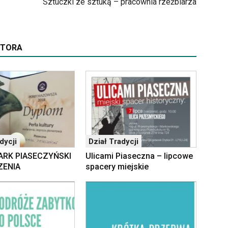
Sztuczki ze sztuką – pracownia rzeźbiarza
UTORA
dycji
Dział Tradycji
ARK PIASECZYŃSKI
Ulicami Piaseczna – lipcowe
ZENIA
spacery miejskie