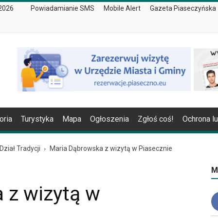
 2026
Powiadamianie SMS
Mobile Alert
Gazeta Piaseczyńska
oria
Turystyka
Mapa
Ogłoszenia
Zgłoś coś!
Ochrona l
Dział Tradycji
Maria Dąbrowska z wizytą w Piasecznie
M
 z wizytą w