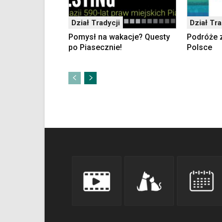
skrótów
klawiaturowych
w
Dział Tradycji
Dział Tra
czytniku
Pomysł na wakacje? Questy
Podróże 
oraz
po Piasecznie!
Polsce
mogą
być
wyposażone
w
dedykowane
skróty
klawiaturowe
przyjęte
dla
danej
platformy.