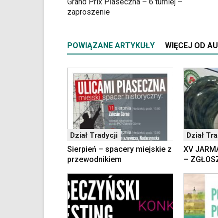
Grand Prix Piaseczna – 6 turniej –
portalu
zaproszenie
YouTube
oraz
mapy
POWIĄZANE ARTYKUŁY
WIĘCEJ OD A
Google
Maps
osadzane
w
formie
ramek.
Elementy
te
obsługiwane
Dział Tradycji
Dział Tra
są
za
Sierpień – spacery miejskie z
XV JARM
pomocą
przewodnikiem
– ZGŁOS
klawiszy
strzałek
lub
odpowiadających
im