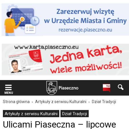
Wiadomość
dla
użytkowników
czytników
ekranowych
Znajdujesz
się
na
podstronie
"Ulicami
Piaseczna
–
lipcowe
spacery
miejskie
|
Oficjalna
MENU
strona
Strona główna
Artykuły z serwisu Kulturalni
Dział Tradycji
Miasta
i
Artykuły z serwisu Kulturalni
Dział Tradycji
Gminy
Ulicami Piaseczna – lipcowe
Piaseczno".