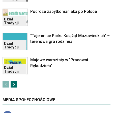
skrótów
klawiaturowych
Podróże zabytkomaniaka po Polsce
w
czytniku
Dział
oraz
Tradycji
mogą
być
"Tajemnice Parku Książąt Mazowieckich" –
wyposażone
terenowa gra rodzinna
w
Dział
Tradycji
dedykowane
skróty
klawiaturowe
Majowe warsztaty w "Pracowni
przyjęte
Rękodzieła"
Dział
dla
Tradycji
danej
platformy.
MEDIA SPOŁECZNOŚCIOWE