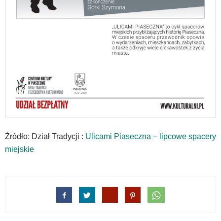
w
dedykowane
skróty
klawiaturowe,
zatem
nawigacja
obsługiwana
jest
w
standardowy
sposób.
Na
stronie
Źródło: Dział Tradycji :
Ulicami Piaseczna – lipcowe spacery
mogą
miejskie
się
znajdować
powszechnie
używane
elementy
wideo
z