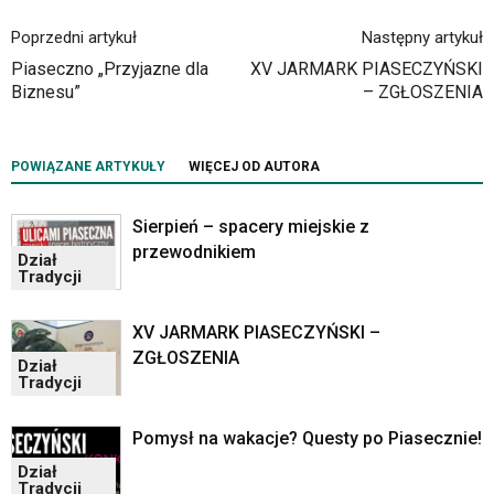
portalu
YouTube
Poprzedni artykuł
Następny artykuł
oraz
Piaseczno „Przyjazne dla
XV JARMARK PIASECZYŃSKI
mapy
Biznesu”
– ZGŁOSZENIA
Google
Maps
osadzane
POWIĄZANE ARTYKUŁY
WIĘCEJ OD AUTORA
w
formie
ramek.
Sierpień – spacery miejskie z
Elementy
przewodnikiem
Dział
te
Tradycji
obsługiwane
są
XV JARMARK PIASECZYŃSKI –
za
ZGŁOSZENIA
pomocą
Dział
klawiszy
Tradycji
strzałek
lub
Pomysł na wakacje? Questy po Piasecznie!
odpowiadających
Dział
im
Tradycji