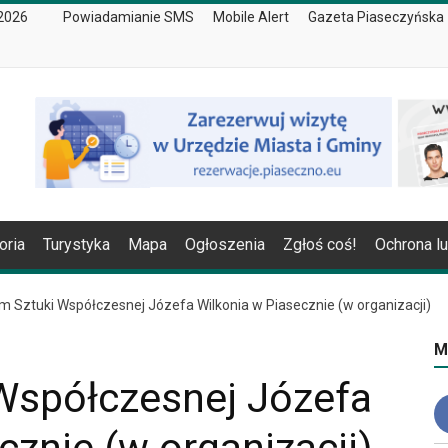
 2026
Powiadamianie SMS
Mobile Alert
Gazeta Piaseczyńska
oria
Turystyka
Mapa
Ogłoszenia
Zgłoś coś!
Ochrona l
 Sztuki Współczesnej Józefa Wilkonia w Piasecznie (w organizacji)
M
spółczesnej Józefa