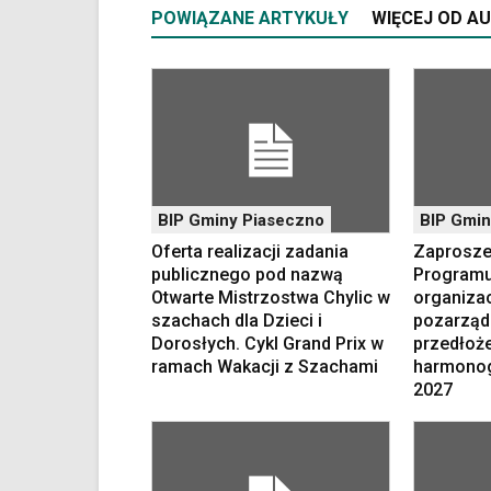
POWIĄZANE ARTYKUŁY
WIĘCEJ OD A
nie
została
wyposażona
w
dedykowane
skróty
klawiaturowe,
zatem
nawigacja
BIP Gminy Piaseczno
BIP Gmin
obsługiwana
jest
Oferta realizacji zadania
Zaproszen
w
publicznego pod nazwą
Programu
standardowy
Otwarte Mistrzostwa Chylic w
organiza
sposób.
szachach dla Dzieci i
pozarząd
Na
Dorosłych. Cykl Grand Prix w
przedłoż
stronie
ramach Wakacji z Szachami
harmonog
mogą
2027
się
znajdować
powszechnie
używane