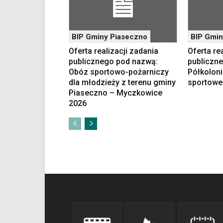
elementy
wideo
z
portalu
BIP Gminy Piaseczno
BIP Gmin
YouTube
Oferta realizacji zadania
Oferta re
oraz
publicznego pod nazwą:
publiczn
mapy
Obóz sportowo-pożarniczy
Półkoloni
Google
dla młodzieży z terenu gminy
sportowe
Maps
Piaseczno – Myczkowice
osadzane
2026
w
formie
ramek.
Elementy
te
obsługiwane
są
za
pomocą
klawiszy
strzałek