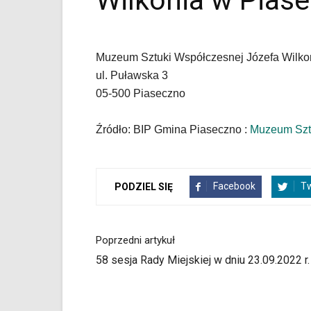
Wilkonia w Piase
i
Gminy
Piaseczno".
Strona
Muzeum Sztuki Współczesnej Józefa Wilkoni
jest
wyposażona
ul. Puławska 3
w
05-500 Piaseczno
menu
skiplinks
Źródło: BIP Gmina Piaseczno :
Muzeum Sztu
pozwalające
szybko
przechodzić
do
Facebook
Tw
PODZIEL SIĘ
treści,
które
znajduje
się
Poprzedni artykuł
bezpośrednio
58 sesja Rady Miejskiej w dniu 23.09.2022 r.
pod
tą
wiadomością.
Strona