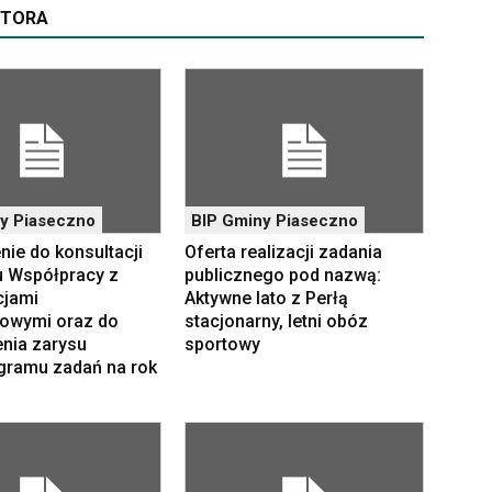
UTORA
y Piaseczno
BIP Gminy Piaseczno
ie do konsultacji
Oferta realizacji zadania
 Współpracy z
publicznego pod nazwą:
cjami
Aktywne lato z Perłą
owymi oraz do
stacjonarny, letni obóz
enia zarysu
sportowy
ramu zadań na rok