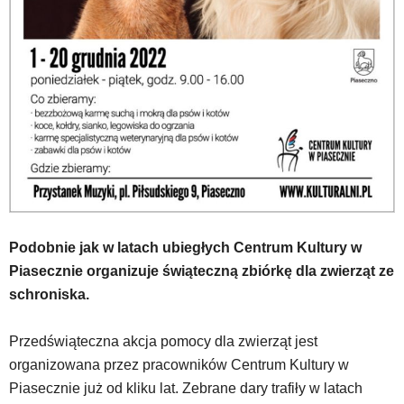
dedykowane
skróty
klawiaturowe,
zatem
nawigacja
obsługiwana
jest
w
standardowy
sposób.
Na
stronie
mogą
Podobnie jak w latach ubiegłych Centrum Kultury w
się
Piasecznie organizuje świąteczną zbiórkę dla zwierząt ze
znajdować
schroniska.
powszechnie
używane
elementy
Przedświąteczna akcja pomocy dla zwierząt jest
wideo
organizowana przez pracowników Centrum Kultury w
z
Piasecznie już od kliku lat. Zebrane dary trafiły w latach
portalu