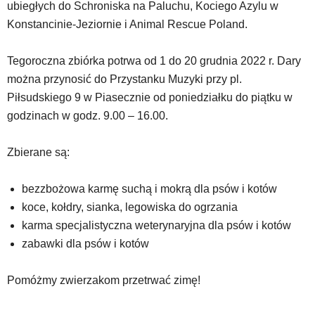
ubiegłych do Schroniska na Paluchu, Kociego Azylu w
YouTube
oraz
Konstancinie-Jeziornie i Animal Rescue Poland.
mapy
Google
Tegoroczna zbiórka potrwa od 1 do 20 grudnia 2022 r. Dary
Maps
można przynosić do Przystanku Muzyki przy pl.
osadzane
w
Piłsudskiego 9 w Piasecznie od poniedziałku do piątku w
formie
godzinach w godz. 9.00 – 16.00.
ramek.
Elementy
Zbierane są:
te
obsługiwane
są
bezzbożowa karmę suchą i mokrą dla psów i kotów
za
koce, kołdry, sianka, legowiska do ogrzania
pomocą
karma specjalistyczna weterynaryjna dla psów i kotów
klawiszy
strzałek
zabawki dla psów i kotów
lub
odpowiadających
Pomóżmy zwierzakom przetrwać zimę!
im
skrótów