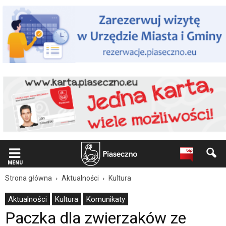
Wiadomość
dla
użytkowników
czytników
ekranowych
Znajdujesz
się
na
podstronie
"Paczka
dla
zwierzaków
ze
schroniska
|
Oficjalna
strona
MENU
Miasta
Strona główna
Aktualności
Kultura
i
Gminy
Aktualności
Kultura
Komunikaty
Piaseczno".
Paczka dla zwierzaków ze
Strona