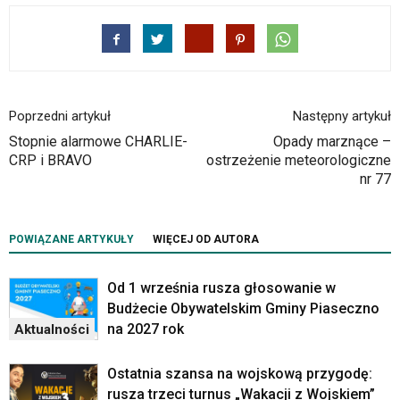
klawiaturowych
w
czytniku
oraz
mogą
być
wyposażone
Poprzedni artykuł
Następny artykuł
w
Stopnie alarmowe CHARLIE-
Opady marznące –
dedykowane
CRP i BRAVO
ostrzeżenie meteorologiczne
skróty
nr 77
klawiaturowe
przyjęte
dla
POWIĄZANE ARTYKUŁY
WIĘCEJ OD AUTORA
danej
platformy.
Od 1 września rusza głosowanie w
Budżecie Obywatelskim Gminy Piaseczno
na 2027 rok
Aktualności
Ostatnia szansa na wojskową przygodę:
rusza trzeci turnus „Wakacji z Wojskiem”