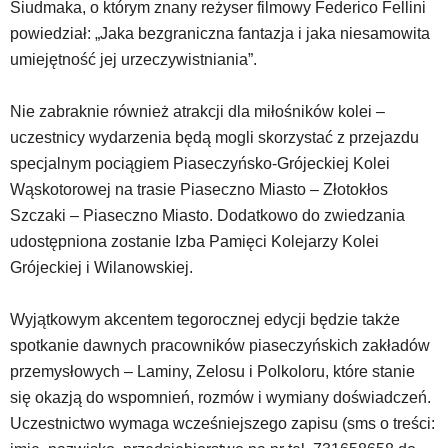
Siudmaka, o którym znany reżyser filmowy Federico Fellini
portalu
YouTube
powiedział: „Jaka bezgraniczna fantazja i jaka niesamowita
oraz
umiejętność jej urzeczywistniania”.
mapy
Google
Nie zabraknie również atrakcji dla miłośników kolei –
Maps
osadzane
uczestnicy wydarzenia będą mogli skorzystać z przejazdu
w
specjalnym pociągiem Piaseczyńsko-Grójeckiej Kolei
formie
Wąskotorowej na trasie Piaseczno Miasto – Złotokłos
ramek.
Szczaki – Piaseczno Miasto. Dodatkowo do zwiedzania
Elementy
te
udostępniona zostanie Izba Pamięci Kolejarzy Kolei
obsługiwane
Grójeckiej i Wilanowskiej.
są
za
Wyjątkowym akcentem tegorocznej edycji będzie także
pomocą
spotkanie dawnych pracowników piaseczyńskich zakładów
klawiszy
strzałek
przemysłowych – Laminy, Zelosu i Polkoloru, które stanie
lub
się okazją do wspomnień, rozmów i wymiany doświadczeń.
odpowiadających
Uczestnictwo wymaga wcześniejszego zapisu (sms o treści:
im