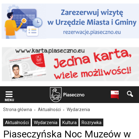
Wiadomość
dla
użytkowników
czytników
ekranowych
Znajdujesz
się
na
podstronie
"Piaseczyńska
Noc
Muzeów
w
klimacie
PRL
|
Oficjalna
MENU
strona
Strona główna
Aktualności
Wydarzenia
Miasta
i
Aktualności
Wydarzenia
Kultura
Rozrywka
Gminy
Piaseczyńska Noc Muzeów w
Piaseczno".