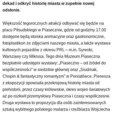
dekad i odkryć historię miasta w zupełnie nowej
w
dedykowane
odsłonie.
skróty
klawiaturowe,
Większość tegorocznych atrakcji odbywać się będzie na
zatem
placu Piłsudskiego w Piasecznie, gdzie od godziny 17.00
nawigacja
obsługiwana
dostępne będą stoiska animacyjne oraz gastronomiczne,
jest
fotoplastikon ze zdjęciami naszego miasta, a także wystawa
w
kultowych pojazdów z okresu PRL – m.in. Syrenki,
standardowy
Warszawy czy Mikrusa. Tego dnia Muzeum Piaseczna
sposób.
bezpłatnie udostępni wystawy: „Piaseczno – od źródeł do
Na
stronie
współczesności” w siedzibie głównej oraz „Siudmak,
mogą
Chopin & fantastyczny romantyzm” w Poniatówce. Pierwsza
się
z ekspozycji opowiada przekrojową historię miasta od
znajdować
prehistorii, przez czasy królewskie, okres wojen światowych
powszechnie
używane
aż po rozkwit przemysłowy Piaseczna i czasy współczesne.
elementy
Druga wystawa to propozycja dla osób zainteresowanych
wideo
sztuką wybitnego polskiego malarza i rzeźbiarza Wojciecha
z