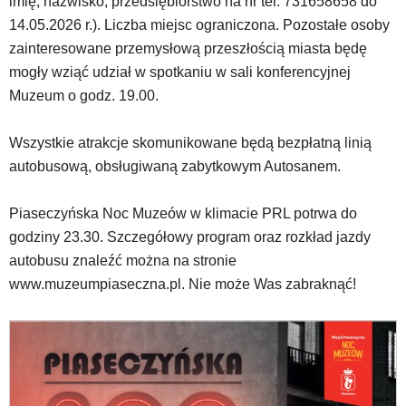
imię, nazwisko, przedsiębiorstwo na nr tel. 731658658 do
skrótów
klawiaturowych
14.05.2026 r.). Liczba miejsc ograniczona. Pozostałe osoby
w
zainteresowane przemysłową przeszłością miasta będę
czytniku
mogły wziąć udział w spotkaniu w sali konferencyjnej
oraz
Muzeum o godz. 19.00.
mogą
być
wyposażone
Wszystkie atrakcje skomunikowane będą bezpłatną linią
w
autobusową, obsługiwaną zabytkowym Autosanem.
dedykowane
skróty
klawiaturowe
Piaseczyńska Noc Muzeów w klimacie PRL potrwa do
przyjęte
godziny 23.30. Szczegółowy program oraz rozkład jazdy
dla
autobusu znaleźć można na stronie
danej
www.muzeumpiaseczna.pl. Nie może Was zabraknąć!
platformy.