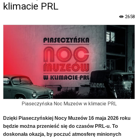
Strona
klimacie PRL
jest
wyposażona
2658
w
menu
skiplinks
pozwalające
szybko
przechodzić
do
treści,
które
znajduje
się
bezpośrednio
pod
Piaseczyńska Noc Muzeów w klimacie PRL
tą
wiadomością.
Strona
Dzięki Piaseczyńskiej Nocy Muzeów 16 maja 2026 roku
nie
będzie można przenieść się do czasów PRL-u. To
została
doskonała okazja, by poczuć atmosferę minionych
wyposażona