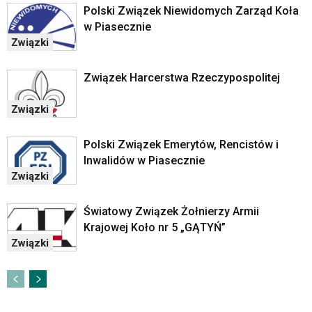
lub
Polski Związek Niewidomych Zarząd Koła
odpowiadających
w Piasecznie
im
Związki
skrótów
klawiaturowych
w
Związek Harcerstwa Rzeczypospolitej
czytniku
oraz
Związki
mogą
być
Polski Związek Emerytów, Rencistów i
wyposażone
Inwalidów w Piasecznie
w
Związki
dedykowane
skróty
klawiaturowe
Światowy Związek Żołnierzy Armii
przyjęte
Krajowej Koło nr 5 „GĄTYŃ”
dla
Związki
danej
platformy.