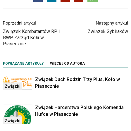
elementy
wideo
z
portalu
Poprzedni artykuł
Następny artykuł
YouTube
Związek Kombatantów RP i
Związek Sybiraków
oraz
BWP Zarząd Koła w
mapy
Piasecznie
Google
Maps
osadzane
POWIĄZANE ARTYKUŁY
WIĘCEJ OD AUTORA
w
formie
ramek.
Związek Duch Rodzin Trzy Plus, Koło w
Elementy
Piasecznie
Związki
te
obsługiwane
są
za
Związek Harcerstwa Polskiego Komenda
pomocą
Hufca w Piasecznie
klawiszy
Związki
strzałek