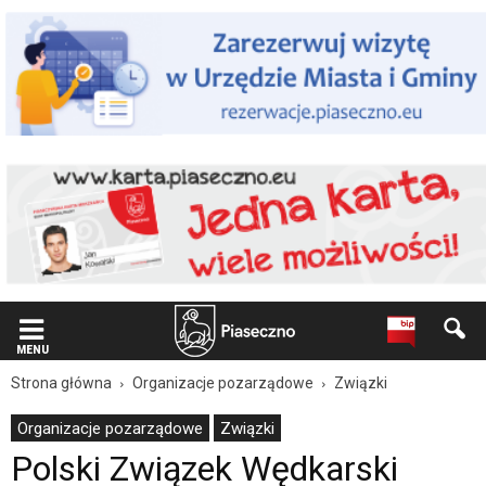
Wiadomość
dla
użytkowników
czytników
ekranowych
Znajdujesz
się
na
podstronie
"Polski
Związek
Wędkarski
Okręg
Mazowiecki
Koło
Gminne
nr
MENU
17
Strona główna
Organizacje pozarządowe
Związki
|
Oficjalna
Organizacje pozarządowe
Związki
strona
Polski Związek Wędkarski
Miasta