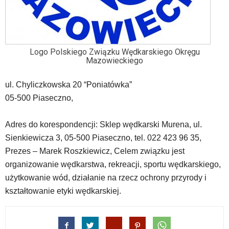
nie
została
wyposażona
w
dedykowane
Logo Polskiego Związku Wędkarskiego Okręgu
Mazowieckiego
skróty
klawiaturowe,
zatem
ul. Chyliczkowska 20 “Poniatówka”
nawigacja
05-500 Piaseczno,
obsługiwana
jest
Adres do korespondencji: Sklep wędkarski Murena, ul.
w
standardowy
Sienkiewicza 3, 05-500 Piaseczno, tel. 022 423 96 35,
sposób.
Prezes – Marek Roszkiewicz, Celem związku jest
Na
organizowanie wędkarstwa, rekreacji, sportu wędkarskiego,
stronie
użytkowanie wód, działanie na rzecz ochrony przyrody i
mogą
się
kształtowanie etyki wędkarskiej.
znajdować
powszechnie
używane