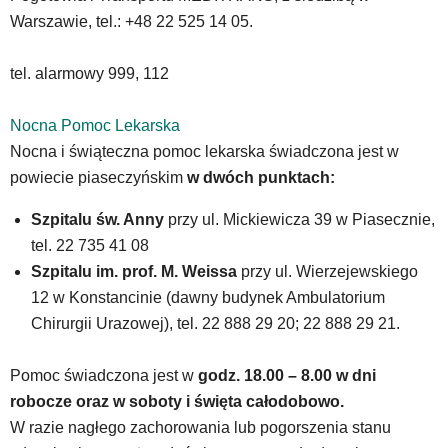
zatem
Warszawie, tel.: +48 22 525 14 05.
nawigacja
obsługiwana
tel. alarmowy 999, 112
jest
w
standardowy
Nocna Pomoc Lekarska
sposób.
Nocna i świąteczna pomoc lekarska świadczona jest w
Na
powiecie piaseczyńskim
w dwóch punktach:
stronie
mogą
Szpitalu św. Anny
przy ul. Mickiewicza 39 w Piasecznie,
się
tel. 22 735 41 08
znajdować
powszechnie
Szpitalu im. prof. M. Weissa
przy ul. Wierzejewskiego
używane
12 w Konstancinie (dawny budynek Ambulatorium
elementy
Chirurgii Urazowej), tel. 22 888 29 20; 22 888 29 21.
wideo
z
portalu
Pomoc świadczona jest w
godz. 18.00 – 8.00 w dni
YouTube
robocze oraz w soboty i święta całodobowo.
oraz
W razie nagłego zachorowania lub pogorszenia stanu
mapy