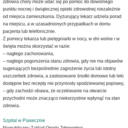
zdrowia chory może udać się po pomoc do dowolnego
Google
Maps
punktu nocnej i świątecznej opieki zdrowotnej niezależnie
osadzane
od miejsca zamieszkania. Dyżurujący lekarz udziela porad
w
na miejscu, a w uzasadnionych przypadkach w domu
formie
pacjenta lub telefonicznie.
ramek.
Z pomocy lekarza lub pielęgniarki w nocy, w dni wolne i w
Elementy
te
święta można skorzystać w razie:
obsługiwane
– nagłego zachorowania,
są
– nagłego pogorszenia stanu zdrowia, gdy nie ma objawów
za
sugerujących bezpośrednie zagrożenie życia lub istotny
pomocą
klawiszy
uszczerbek zdrowia, a zastosowane środki domowe lub leki
strzałek
dostępne bez recepty nie przyniosły spodziewanej poprawy,
lub
– gdy zachodzi obawa, że oczekiwanie na otwarcie
odpowiadających
przychodni może znacząco niekorzystnie wpłynąć na stan
im
skrótów
zdrowia.
klawiaturowych
w
Szpital w Piasecznie
czytniku
Niepubliczny Zakład Opieki Zdrowotnej