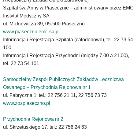
oraz
mogą
Szpital św. Anny w Piasecznie – administrowany przez EMC
być
Instytut Medyczny SA
wyposażone
ul. Mickiewicza 39, 05-500 Piaseczno
w
www.piaseczno.emc-sa.pl
dedykowane
skróty
Informacja i Rejestracja Szpitala (całodobowo), tel. 22 73 54
klawiaturowe
100
przyjęte
Informacja i Rejestracja Przychodni (między 7.00 a 21.00),
dla
tel. 22 73 54 101
danej
platformy.
Samodzielny Zespół Publicznych Zakładów Lecznictwa
Otwartego – Przychodnia Rejonowa nr 1
ul. Fabryczna 1, tel.: 22 756 21 11, 22 756 73 73
www.zozpiaseczno.pl
Przychodnia Rejonowa nr 2
ul. Skrzetuskiego 17, tel.: 22 756 24 63