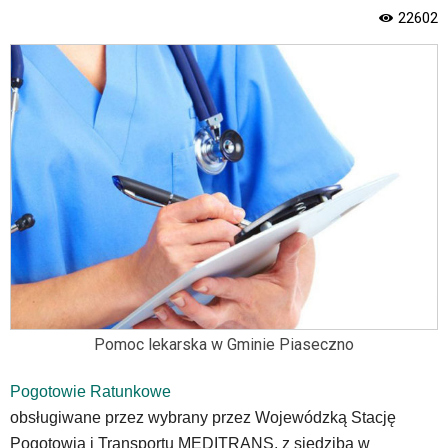
menu
22602
skiplinks
pozwalające
szybko
przechodzić
do
treści,
które
znajduje
się
bezpośrednio
pod
tą
wiadomością.
Strona
nie
została
Pomoc lekarska w Gminie Piaseczno
wyposażona
w
Pogotowie Ratunkowe
dedykowane
obsługiwane przez wybrany przez Wojewódzką Stację
skróty
Pogotowia i Transportu MEDITRANS, z siedzibą w
klawiaturowe,