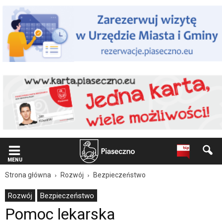
Wiadomość
dla
użytkowników
czytników
ekranowych
Znajdujesz
się
na
podstronie
"Pomoc
lekarska
|
Oficjalna
strona
Miasta
i
Gminy
MENU
Piaseczno".
Strona główna
Rozwój
Bezpieczeństwo
Strona
jest
Rozwój
Bezpieczeństwo
wyposażona
Pomoc lekarska
w