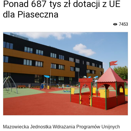
i
Ponad 687 tys zł dotacji z UE
Gminy
dla Piaseczna
Piaseczno".
Strona
7453
jest
wyposażona
w
menu
skiplinks
pozwalające
szybko
przechodzić
do
treści,
które
znajduje
się
bezpośrednio
pod
tą
wiadomością.
Mazowiecka Jednostka Wdrażania Programów Unijnych
Strona