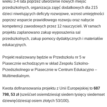
wieku 3-4 lata poprzez utworzenie nowych miejsc
elementy
wideo
przedszkolnych, organizacja zajęć dodatkowych dla 215
z
dzieci niwelujących deficyty rozwojowe, wzrost umiejętności
portalu
poprzez wsparcie prawidłowego rozwoju oraz nabycie
YouTube
kompetencji zawodowych przez 12 nauczycieli. W ramach
oraz
projektu zaplanowano zakup wyposażenia sal
mapy
Google
przedszkolnych, zakup pomocy dydaktycznych i materiałów
Maps
edukacyjnych.
osadzane
w
Projekt realizowany będzie w Przedszkolu nr 5 w
formie
ramek.
Piasecznie wchodzącym w skład Zespołu Szkolno-
Elementy
Przedszkolnego w Piasecznie w Centrum Edukacyjno –
te
Multimedialnym.
obsługiwane
są
za
Kwota dofinansowania projektu z Unii Europejskiej to
687
pomocą
798, 53 zł
(sześćset osiemdziesiąt siedem tysięcy siedemset
klawiszy
dziewięćdziesiąt osiem złotych 53/100).
strzałek