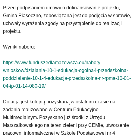
lub
odpowiadających
Przed podpisaniem umowy o dofinansowanie projektu,
im
Gmina Piaseczno, zobowiązana jest do podjęcia w sprawie,
skrótów
uchwały wyrażenia zgody na przystąpienie do realizacji
klawiaturowych
projektu.
w
czytniku
oraz
Wyniki naboru:
mogą
być
https://www.funduszedlamazowsza.eu/nabory-
wyposażone
wnioskow/dzialania-10-1-edukacja-ogolna-i-przedszkolna-
w
dedykowane
poddzialanie-10-1-4-edukacja-przedszkolna-nr-rpma-10-01-
skróty
04-ip-01-14-080-19/
klawiaturowe
przyjęte
Dotacja jest kolejną pozyskaną w ostatnim czasie na
dla
danej
zadania realizowane w Centrum Edukacyjno-
platformy.
Multimedialnym. Pozyskano już środki z Urzędu
Marszałkowskiego na teren zieleni przy CEMie, utworzenie
pracowni informatycznej w Szkole Podstawowej nr 4