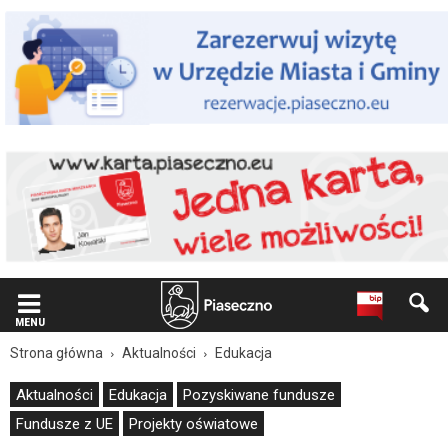
Wiadomość
dla
użytkowników
czytników
ekranowych
Znajdujesz
się
na
podstronie
"Ponad
687
tys
zł
dotacji
z
UE
dla
MENU
Piaseczna
Strona główna
Aktualności
Edukacja
|
Oficjalna
Aktualności
Edukacja
Pozyskiwane fundusze
strona
Fundusze z UE
Projekty oświatowe
Miasta