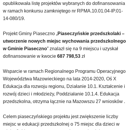
opublikowała listę projektów wybranych do dofinansowania
nie
w ramach konkursu zamkniętego nr RPMA.10.01.04-IP.01-
została
wyposażona
14-080/19.
w
dedykowane
Projekt Gminy Piaseczno „
Piaseczyńskie przedszkolaki –
skróty
utworzenie nowych miejsc wychowania przedszkolnego
klawiaturowe,
zatem
w Gminie Piaseczno
” znalazł się na 9 miejscu i uzyskał
nawigacja
dofinansowanie w kwocie
687 798,53
zł
obsługiwana
jest
Wsparcie w ramach Regionalnego Programu Operacyjnego
w
standardowy
Województwa Mazowieckiego na lata 2014-2020, Oś X
sposób.
Edukacja dla rozwoju regionu, Działanie 10.1. Kształcenie i
Na
rozwój dzieci i młodzieży, Poddziałanie 10.1.4. Edukacja
stronie
przedszkolna, otrzyma łącznie na Mazowszu 27 wniosków .
mogą
się
znajdować
Celem piaseczyńskiego projektu jest zwiększenie liczby
powszechnie
miejsc w edukacji przedszkolnej o 75 miejsc dla dzieci w
używane