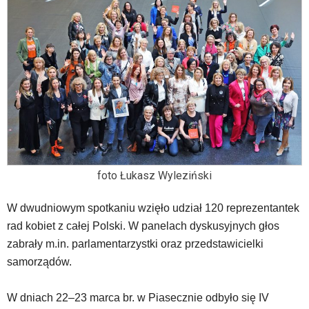
używane
elementy
wideo
z
portalu
YouTube
oraz
mapy
Google
Maps
osadzane
w
foto Łukasz Wyleziński
formie
ramek.
W dwudniowym spotkaniu wzięło udział 120 reprezentantek
Elementy
te
rad kobiet z całej Polski. W panelach dyskusyjnych głos
obsługiwane
zabrały m.in. parlamentarzystki oraz przedstawicielki
są
samorządów.
za
pomocą
klawiszy
W dniach 22–23 marca br. w Piasecznie odbyło się IV