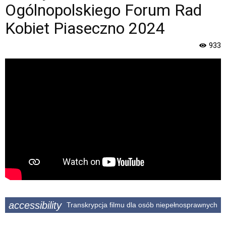
Miasta
Ogólnopolskiego Forum Rad
i
Gminy
Kobiet Piaseczno 2024
Piaseczno".
Strona
933
jest
wyposażona
w
menu
skiplinks
pozwalające
szybko
przechodzić
do
treści,
które
znajduje
się
bezpośrednio
pod
accessibility
Transkrypcja filmu dla osób niepełnosprawnych
tą
wiadomością.