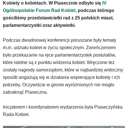
Kobiety o kobietach. W Piasecznie odbyło się
IV
Strona
Ogólnopolskie Forum Rad Kobiet
, podczas którego
nie
została
gościliśmy przedstawicielki rad z 25 polskich miast,
wyposażona
parlamentarzystki oraz aktywistki.
w
dedykowane
Podczas dwudniowej konferencji poruszane były tematy
skróty
klawiaturowe,
m.in. udziału kobiet w życiu społecznym. Zwieńczeniem
zatem
było przekazanie na ręce parlamentarzystek postulatów,
nawigacja
które istotne są z punktu widzenia kobiet. Wręczone też
obsługiwana
zostały nagrody samorządom, które w najbardziej widoczny
jest
w
sposób angażują się w działania wspierające kobiety i ich
standardowy
potrzeby. Oczywiście w gronie wyróżnionych nie mogło
sposób.
zabraknąć Piaseczna.
Na
stronie
mogą
Inicjatorem i koordynatorem wydarzenia była Piaseczyńska
się
Rada Kobiet.
znajdować
powszechnie