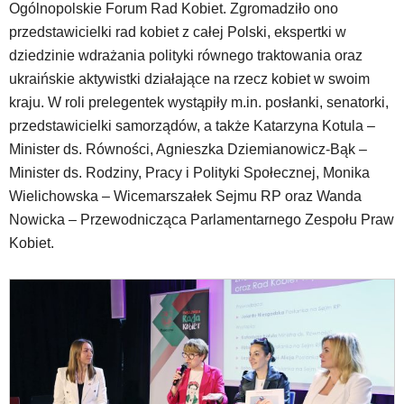
strzałek
Ogólnopolskie Forum Rad Kobiet. Zgromadziło ono
lub
przedstawicielki rad kobiet z całej Polski, ekspertki w
odpowiadających
dziedzinie wdrażania polityki równego traktowania oraz
im
skrótów
ukraińskie aktywistki działające na rzecz kobiet w swoim
klawiaturowych
kraju. W roli prelegentek wystąpiły m.in. posłanki, senatorki,
w
przedstawicielki samorządów, a także Katarzyna Kotula –
czytniku
Minister ds. Równości, Agnieszka Dziemianowicz-Bąk –
oraz
mogą
Minister ds. Rodziny, Pracy i Polityki Społecznej, Monika
być
Wielichowska – Wicemarszałek Sejmu RP oraz Wanda
wyposażone
Nowicka – Przewodnicząca Parlamentarnego Zespołu Praw
w
Kobiet.
dedykowane
skróty
klawiaturowe
przyjęte
dla
danej
platformy.