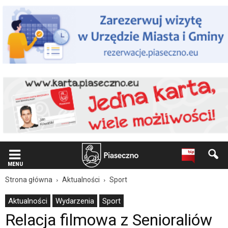
Wiadomość
dla
użytkowników
czytników
ekranowych
Znajdujesz
się
na
podstronie
"Relacja
filmowa
z
Senioraliów
w
Piasecznie
2025
|
MENU
Oficjalna
Strona główna
Aktualności
Sport
strona
Miasta
Aktualności
Wydarzenia
Sport
i
Relacja filmowa z Senioraliów
Gminy