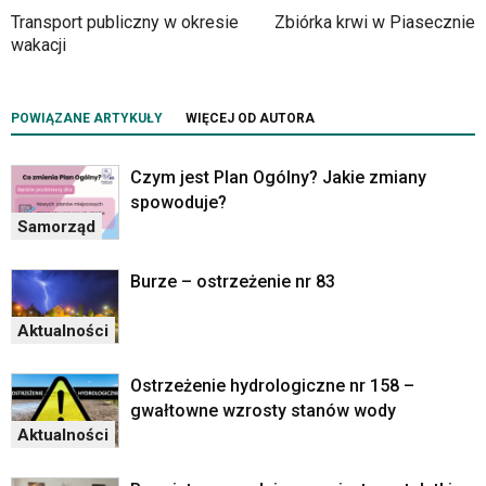
z
Transport publiczny w okresie
Zbiórka krwi w Piasecznie
portalu
wakacji
YouTube
oraz
mapy
POWIĄZANE ARTYKUŁY
WIĘCEJ OD AUTORA
Google
Maps
osadzane
Czym jest Plan Ogólny? Jakie zmiany
w
spowoduje?
formie
Samorząd
ramek.
Elementy
Burze – ostrzeżenie nr 83
te
obsługiwane
są
Aktualności
za
pomocą
Ostrzeżenie hydrologiczne nr 158 –
klawiszy
gwałtowne wzrosty stanów wody
strzałek
Aktualności
lub
odpowiadających