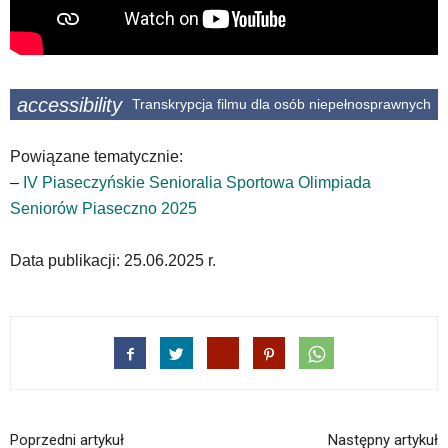
wyposażona
w
dedykowane
skróty
klawiaturowe,
accessibility
Transkrypcja filmu dla osób niepełnosprawnych
zatem
nawigacja
Powiązane tematycznie:
obsługiwana
–
IV Piaseczyńskie Senioralia Sportowa Olimpiada
jest
w
Seniorów Piaseczno 2025
standardowy
sposób.
Data publikacji: 25.06.2025 r.
Na
stronie
mogą
się
znajdować
powszechnie
używane
elementy
wideo
Poprzedni artykuł
Następny artykuł