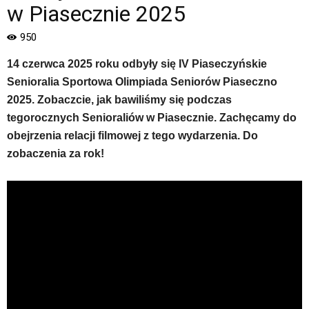
Piaseczno".
w Piasecznie 2025
Strona
jest
950
wyposażona
w
14 czerwca 2025 roku odbyły się IV Piaseczyńskie
menu
Senioralia Sportowa Olimpiada Seniorów Piaseczno
skiplinks
2025. Zobaczcie, jak bawiliśmy się podczas
pozwalające
szybko
tegorocznych Senioraliów w Piasecznie. Zachęcamy do
przechodzić
obejrzenia relacji filmowej z tego wydarzenia. Do
do
zobaczenia za rok!
treści,
które
znajduje
się
bezpośrednio
pod
tą
wiadomością.
Strona
nie
została