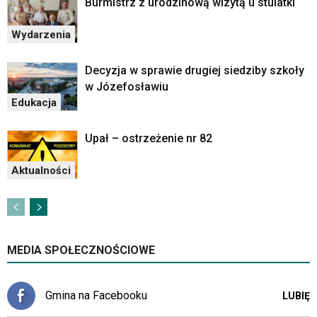
Burmistrz z urodzinową wizytą u stulatki
im
skrótów
klawiaturowych
Wydarzenia
w
czytniku
Decyzja w sprawie drugiej siedziby szkoły
oraz
w Józefosławiu
mogą
Edukacja
być
wyposażone
w
Upał – ostrzeżenie nr 82
dedykowane
skróty
Aktualności
klawiaturowe
przyjęte
dla
danej
platformy.
MEDIA SPOŁECZNOŚCIOWE
Gmina na Facebooku
LUBIĘ