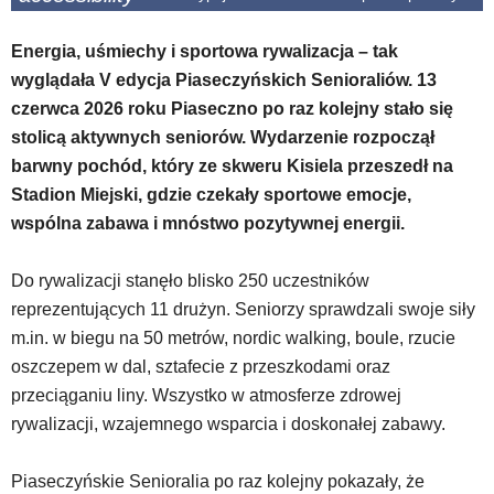
wiadomością.
Strona
Energia, uśmiechy i sportowa rywalizacja – tak
nie
wyglądała V edycja Piaseczyńskich Senioraliów. 13
została
czerwca 2026 roku Piaseczno po raz kolejny stało się
wyposażona
w
stolicą aktywnych seniorów. Wydarzenie rozpoczął
dedykowane
barwny pochód, który ze skweru Kisiela przeszedł na
skróty
Stadion Miejski, gdzie czekały sportowe emocje,
klawiaturowe,
wspólna zabawa i mnóstwo pozytywnej energii.
zatem
nawigacja
obsługiwana
Do rywalizacji stanęło blisko 250 uczestników
jest
reprezentujących 11 drużyn. Seniorzy sprawdzali swoje siły
w
m.in. w biegu na 50 metrów, nordic walking, boule, rzucie
standardowy
sposób.
oszczepem w dal, sztafecie z przeszkodami oraz
Na
przeciąganiu liny. Wszystko w atmosferze zdrowej
stronie
rywalizacji, wzajemnego wsparcia i doskonałej zabawy.
mogą
się
Piaseczyńskie Senioralia po raz kolejny pokazały, że
znajdować