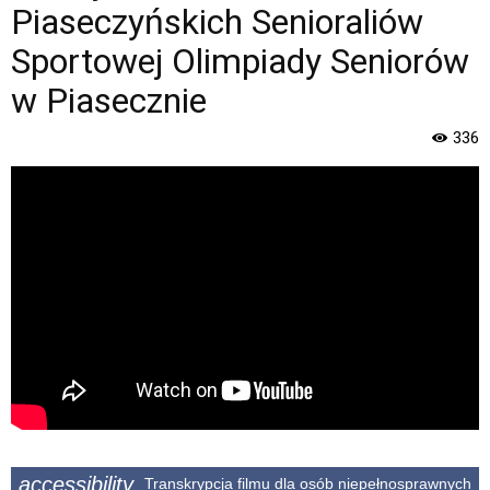
strona
Piaseczyńskich Senioraliów
Miasta
i
Sportowej Olimpiady Seniorów
Gminy
w Piasecznie
Piaseczno".
Strona
336
jest
wyposażona
w
menu
skiplinks
pozwalające
szybko
przechodzić
do
treści,
które
znajduje
się
bezpośrednio
pod
accessibility
Transkrypcja filmu dla osób niepełnosprawnych
tą