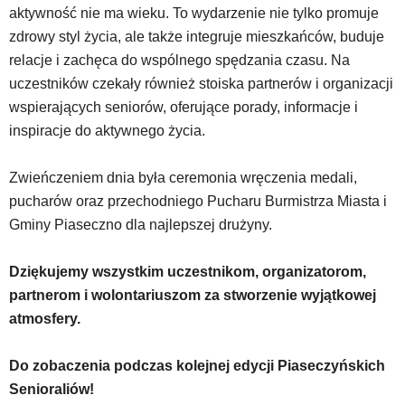
powszechnie
aktywność nie ma wieku. To wydarzenie nie tylko promuje
używane
zdrowy styl życia, ale także integruje mieszkańców, buduje
elementy
relacje i zachęca do wspólnego spędzania czasu. Na
wideo
uczestników czekały również stoiska partnerów i organizacji
z
portalu
wspierających seniorów, oferujące porady, informacje i
YouTube
inspiracje do aktywnego życia.
oraz
mapy
Zwieńczeniem dnia była ceremonia wręczenia medali,
Google
Maps
pucharów oraz przechodniego Pucharu Burmistrza Miasta i
osadzane
Gminy Piaseczno dla najlepszej drużyny.
w
formie
Dziękujemy wszystkim uczestnikom, organizatorom,
ramek.
Elementy
partnerom i wolontariuszom za stworzenie wyjątkowej
te
atmosfery.
obsługiwane
są
Do zobaczenia podczas kolejnej edycji Piaseczyńskich
za
pomocą
Senioraliów!