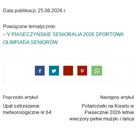
klawiszy
strzałek
Data publikacji: 25.06.2026 r.
lub
odpowiadających
Powiązane tematycznie:
im
skrótów
–
V PIASECZYŃSKIE SENIORALIA 2026 SPORTOWA
klawiaturowych
OLIMPIADA SENIORÓW
w
czytniku
oraz
mogą
być
wyposażone
w
dedykowane
Poprzedni artykuł
Następny artykuł
skróty
klawiaturowe
Upał ostrzeżenie
Potańcówki na Kisielu w
przyjęte
meteorologiczne nr 64
Piasecznie 2026 letnie
dla
wieczory pełne muzyki i tańca
danej
platformy.