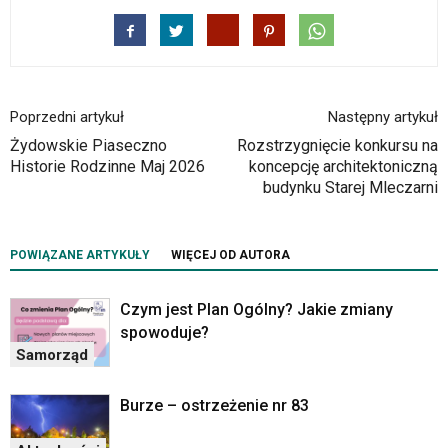
skrótów
klawiaturowych
w
czytniku
oraz
mogą
Poprzedni artykuł
Następny artykuł
być
Żydowskie Piaseczno
Rozstrzygnięcie konkursu na
wyposażone
Historie Rodzinne Maj 2026
koncepcję architektoniczną
w
budynku Starej Mleczarni
dedykowane
skróty
klawiaturowe
przyjęte
POWIĄZANE ARTYKUŁY
WIĘCEJ OD AUTORA
dla
danej
Czym jest Plan Ogólny? Jakie zmiany
platformy.
spowoduje?
Samorząd
Burze – ostrzeżenie nr 83