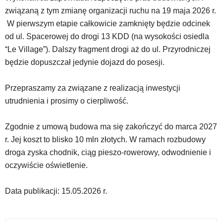
portalu
związaną z tym zmianę organizacji ruchu na 19 maja 2026 r.
YouTube
W pierwszym etapie całkowicie zamknięty będzie odcinek
oraz
mapy
od ul. Spacerowej do drogi 13 KDD (na wysokości osiedla
Google
“Le Village”). Dalszy fragment drogi aż do ul. Przyrodniczej
Maps
będzie dopuszczał jedynie dojazd do posesji.
osadzane
w
Przepraszamy za związane z realizacją inwestycji
formie
ramek.
utrudnienia i prosimy o cierpliwość.
Elementy
te
Zgodnie z umową budowa ma się zakończyć do marca 2027
obsługiwane
r. Jej koszt to blisko 10 mln złotych. W ramach rozbudowy
są
za
droga zyska chodnik, ciąg pieszo-rowerowy, odwodnienie i
pomocą
oczywiście oświetlenie.
klawiszy
strzałek
Data publikacji: 15.05.2026 r.
lub
odpowiadających
im