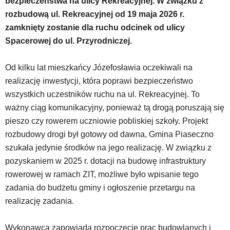
bezpieczeństwa na ulicy Rekreacyjnej. W związku z
w
rozbudową ul. Rekreacyjnej od 19 maja 2026 r.
dedykowane
zamknięty zostanie dla ruchu odcinek od ulicy
skróty
Spacerowej do ul. Przyrodniczej.
klawiaturowe,
zatem
nawigacja
Od kilku lat mieszkańcy Józefosławia oczekiwali na
obsługiwana
realizację inwestycji, która poprawi bezpieczeństwo
jest
wszystkich uczestników ruchu na ul. Rekreacyjnej. To
w
standardowy
ważny ciąg komunikacyjny, ponieważ tą drogą poruszają się
sposób.
pieszo czy rowerem uczniowie pobliskiej szkoły. Projekt
Na
rozbudowy drogi był gotowy od dawna, Gmina Piaseczno
stronie
szukała jedynie środków na jego realizację. W związku z
mogą
się
pozyskaniem w 2025 r. dotacji na budowę infrastruktury
znajdować
rowerowej w ramach ZIT, możliwe było wpisanie tego
powszechnie
zadania do budżetu gminy i ogłoszenie przetargu na
używane
realizację zadania.
elementy
wideo
z
Wykonawca zapowiada rozpoczęcie prac budowlanych i