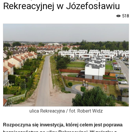
Strona
Rekreacyjnej w Józefosławiu
jest
wyposażona
518
w
menu
skiplinks
pozwalające
szybko
przechodzić
do
treści,
które
znajduje
się
bezpośrednio
pod
tą
wiadomością.
ulica Rekreacyjna / fot. Robert Widz
Strona
nie
została
Rozpoczyna się inwestycja, której celem jest poprawa
wyposażona