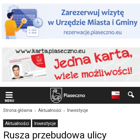
Wiadomość
dla
użytkowników
czytników
ekranowych
Znajdujesz
się
na
podstronie
"Rusza
przebudowa
ulicy
Rekreacyjnej
w
Józefosławiu
|
Oficjalna
MENU
strona
Strona główna
Aktualności
Inwestycje
Miasta
i
Aktualności
Inwestycje
Gminy
Rusza przebudowa ulicy
Piaseczno".